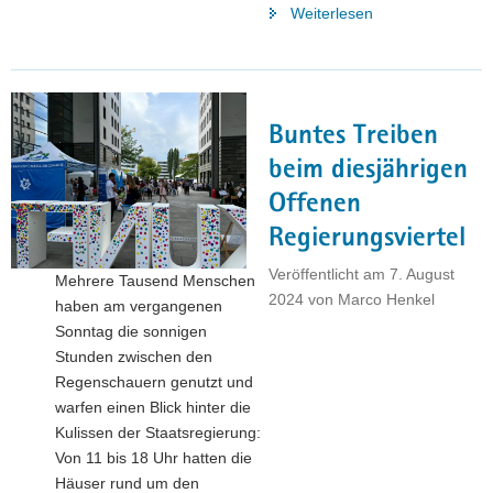
"Abschluss
Weiterlesen
und
Berufsstart
beim
SMWA"
Buntes Treiben
beim diesjährigen
Offenen
Regierungsviertel
Veröffentlicht am
7. August
Mehrere Tausend Menschen
2024
von
Marco Henkel
haben am vergangenen
Sonntag die sonnigen
Stunden zwischen den
Regenschauern genutzt und
warfen einen Blick hinter die
Kulissen der Staatsregierung:
Von 11 bis 18 Uhr hatten die
Häuser rund um den