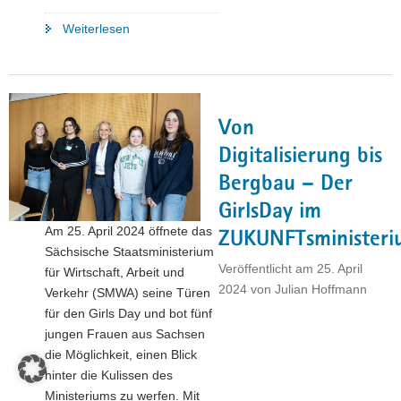
"SMWA-
Weiterlesen
Kollegium
solidarisiert
sich
mit
Von
Matthias
Ecke "
Digitalisierung bis
Bergbau – Der
GirlsDay im
Am 25. April 2024 öffnete das
ZUKUNFTsminister
Sächsische Staatsministerium
Veröffentlicht am
25. April
für Wirtschaft, Arbeit und
2024
von
Julian Hoffmann
Verkehr (SMWA) seine Türen
für den Girls Day und bot fünf
jungen Frauen aus Sachsen
die Möglichkeit, einen Blick
hinter die Kulissen des
Ministeriums zu werfen. Mit