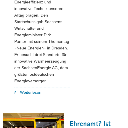
Energieeffizienz und
innovative Technik unseren
Alltag prägen. Den
Startschuss gab Sachsens
Wirtschafts- und
Energieminister Dirk
Panter mit seinem Thementag
»Neue Energien« in Dresden.
Er besucht drei Standorte für
innovative Wärmeerzeugung
der SachsenEnergie AG, dem
größten ostdeutschen
Energieversorger.
"Wie
Weiterlesen
die
Energiewende
in
der
Ehrenamt? Ist
Praxis