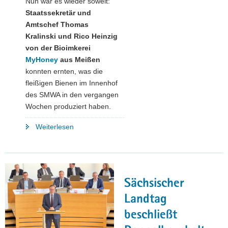
Nun war es wieder soweit:
in
Staatssekretär und
Dresden"
Amtschef Thomas
Kralinski und Rico Heinzig
von der Bioimkerei
MyHoney
aus Meißen
konnten ernten, was die
fleißigen Bienen im Innenhof
des SMWA in den vergangen
Wochen produziert haben.
"Honigernte
Weiterlesen
im
SMWA"
Sächsischer
Landtag
beschließt