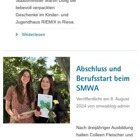
Staatsminister Martin Dulig die
liebevoll verpackten
Geschenke im Kinder- und
Jugendhaus RIEMIX in Riesa.
"Martin
Weiterlesen
Dulig
überreicht
Weihnachtsgeschenke
des
Abschluss und
SMWA"
Berufsstart beim
SMWA
Veröffentlicht am
8. August
2024
von
smwablog-admin
Nach dreijähriger Ausbildung
halten Colleen Fleischer und