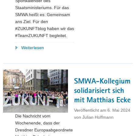
Sportkalender des
Staatsministeriums. Für das
SMWA heißt es: Gemeinsam
ans Ziel. Für den
#ZUKUNFTblog haben wir das
#TeamZUKUNFT begleitet.
"Sport
Weiterlesen
verbindet:
Das
#TeamZukunft
des
SMWA-Kollegium
SMWA
ist
solidarisiert sich
auf
mit Matthias Ecke
dem
Asphalt,
Veröffentlicht am
6. Mai 2024
Die Nachricht vom
Wasser
von
Julian Hoffmann
Wochenende, dass der
und
Dresdner Europaabgeordnete
der