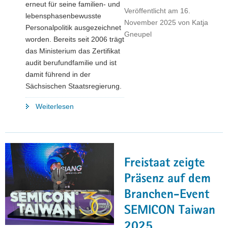
erneut für seine familien- und
Veröffentlicht am
16.
lebensphasenbewusste
November 2025
von
Katja
Personalpolitik ausgezeichnet
Gneupel
worden. Bereits seit 2006 trägt
das Ministerium das Zertifikat
audit berufundfamilie und ist
damit führend in der
Sächsischen Staatsregierung.
"Gütesiegel
Weiterlesen
für
familienfreundliche
Personalpolitik:
SMWA
Freistaat zeigte
erhält
erneut
Präsenz auf dem
das
Branchen-Event
Zertifikat
SEMICON Taiwan
»audit
berufundfamilie»"
2025