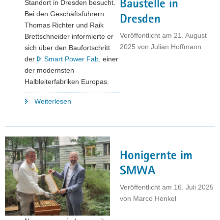
Baustelle in
Standort in Dresden besucht.
Bei den Geschäftsführern
Dresden
Thomas Richter und Raik
Veröffentlicht am
21. August
Brettschneider informierte er
2025
von
Julian Hoffmann
sich über den Baufortschritt
der
Smart Power Fab
, einer
der modernsten
Halbleiterfabriken Europas.
"Wirtschaftsminister
Weiterlesen
Dirk
Panter
überzeugt
sich
Honigernte im
vom
Baufortschritt
SMWA
auf
Veröffentlicht am
16. Juli 2025
der
von
Marco Henkel
Infineon-
Baustelle