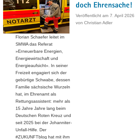
funktioniert
doch Ehrensache!
–
Veröffentlicht am
7. April 2026
Von
von
Christian Adler
moderner
Kraftwerkstechnik
Florian Schaefer leitet im
bis
SMWA das Referat
zu
»Erneuerbare Energien,
innovativen
Energiewirtschaft und
Speicher-
Energieaufsicht«. In seiner
und
Freizeit engagiert sich der
Wärmelösungen"
gebürtige Schwabe, dessen
Familie sächsische Wurzeln
hat, im Ehrenamt als
Rettungsassistent: mehr als
15 Jahre Jahre lang beim
Deutschen Roten Kreuz und
seit 2025 bei der Johanniter-
Unfall-Hilfe. Der
#ZUKUNFTblog hat mit ihm