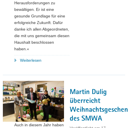
Herausforderungen zu
bewältigen. Er ist eine
gesunde Grundlage für eine
erfolgreiche Zukunft. Dafür
danke ich allen Abgeordneten,
die mit uns gemeinsam diesen
Haushalt beschlossen
haben.«
"Sächsischer
Weiterlesen
Landtag
beschließt
Doppelhaushalt
des
Martin Dulig
SMWA"
überreicht
Weihnachtsgeschen
des SMWA
Auch in diesem Jahr haben