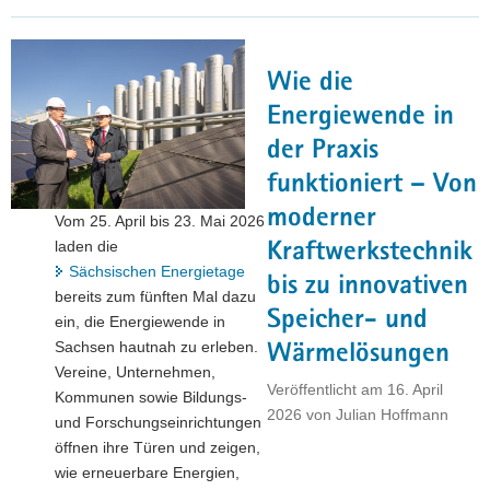
Bereich
des
SMWA
Wie die
stehen
an"
Energiewende in
der Praxis
funktioniert – Von
moderner
Vom 25. April bis 23. Mai 2026
laden die
Kraftwerkstechnik
Sächsischen Energietage
bis zu innovativen
bereits zum fünften Mal dazu
Speicher- und
ein, die Energiewende in
Sachsen hautnah zu erleben.
Wärmelösungen
Vereine, Unternehmen,
Veröffentlicht am
16. April
Kommunen sowie Bildungs-
2026
von
Julian Hoffmann
und Forschungseinrichtungen
öffnen ihre Türen und zeigen,
wie erneuerbare Energien,