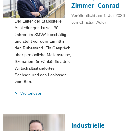
Zimmer-Conrad
a
v
Veröffentlicht am
1. Juli 2026
i
Der Leiter der Stabsstelle
von
Christian Adler
g
Ansiedlungen ist seit 30
a
Jahren im SMWA beschäftigt
t
und steht vor dem Eintritt in
i
den Ruhestand. Ein Gespräch
o
über persönliche Meilensteine,
n
Szenarien für »Zukünfte« des
Wirtschaftsstandortes
Sachsen und das Loslassen
vom Beruf.
"Drei
Weiterlesen
Fragen
an
Christoph
Zimmer-
Industrielle
Conrad"