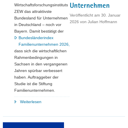
Unternehmen
Wirtschaftsforschungsinstituts
ZEW das attraktivste
Veröffentlicht am
30. Januar
Bundesland für Unternehmen
2026
von
Julian Hoffmann
in Deutschland – noch vor
Bayern. Damit bestätigt der
Bundesländerindex
Familienunternehmen 2026,
dass sich die wirtschaftlichen
Rahmenbedingungen in
Sachsen in den vergangenen
Jahren spürbar verbessert
haben. Auftraggeber der
Studie ist die Stiftung
Familienunternehmen.
"Sachsen
Weiterlesen
an
der
Spitze
im