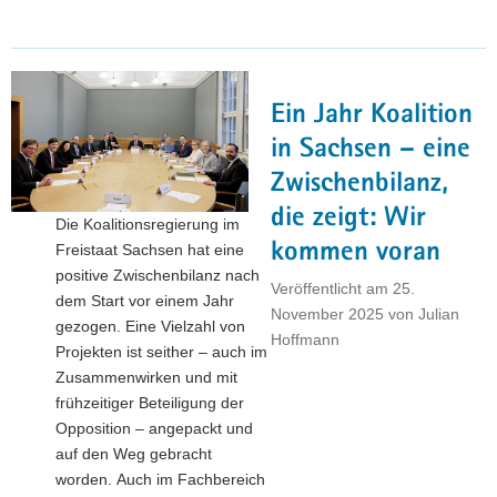
in
Torgau:
Dirk
Panter
Ein Jahr Koalition
überreicht
50
in Sachsen – eine
SMWA-
Zwischenbilanz,
Geschenke
die zeigt: Wir
an
Die Koalitionsregierung im
Kinder
kommen voran
Freistaat Sachsen hat eine
der
positive Zwischenbilanz nach
Veröffentlicht am
25.
OKJA"
dem Start vor einem Jahr
November 2025
von
Julian
gezogen. Eine Vielzahl von
Hoffmann
Projekten ist seither – auch im
Zusammenwirken und mit
frühzeitiger Beteiligung der
Opposition – angepackt und
auf den Weg gebracht
worden. Auch im Fachbereich