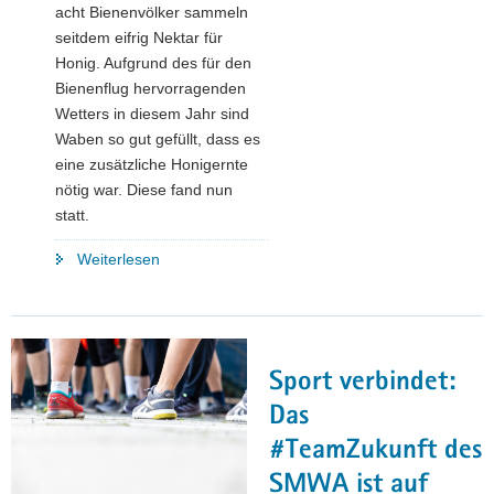
acht Bienenvölker sammeln
seitdem eifrig Nektar für
Honig. Aufgrund des für den
Bienenflug hervorragenden
Wetters in diesem Jahr sind
Waben so gut gefüllt, dass es
eine zusätzliche Honigernte
nötig war. Diese fand nun
statt.
"Es
Weiterlesen
schwirrt
und
summt
im
Sport verbindet:
SMWA"
Das
#TeamZukunft des
SMWA ist auf