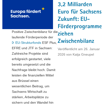
3,2 Milliarden
Standortvergleich:
ZEW-
Euro für Sachsens
Studie
Zukunft: EU-
bescheinigt
Förderprogramme
hohe
Positive Zwischenbilanz für die
Attraktivität
ziehen
laufende Förderperiode der
für
Zwischenbilanz
EU-Strukturfonds
ESF Plus,
Unternehmen"
EFRE und JTF in Sachsen:
Veröffentlicht am
26. Januar
Zahlreiche Projekte sind
2026
von
Katja Gneupel
erfolgreich gestartet, viele
bereits umgesetzt und die
Nachfrage bleibt hoch. Damit
leisten die finanziellen Mittel
aus Brüssel einen
wesentlichen Beitrag, um
Sachsens Wirtschaft zu
stärken, Arbeitsplätze zu
sichern und den Wandel hin