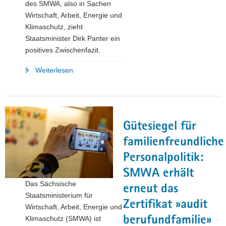
des SMWA, also in Sachen
Wirtschaft, Arbeit, Energie und
Klimaschutz, zieht
Staatsminister Dirk Panter ein
positives Zwischenfazit.
"Ein
Weiterlesen
Jahr
Koalition
in
Sachsen
Gütesiegel für
–
eine
familienfreundliche
Zwischenbilanz,
Personalpolitik:
die
SMWA erhält
zeigt:
Das Sächsische
Wir
erneut das
Staatsministerium für
kommen
Zertifikat »audit
Wirtschaft, Arbeit, Energie und
voran"
berufundfamilie»
Klimaschutz (SMWA) ist