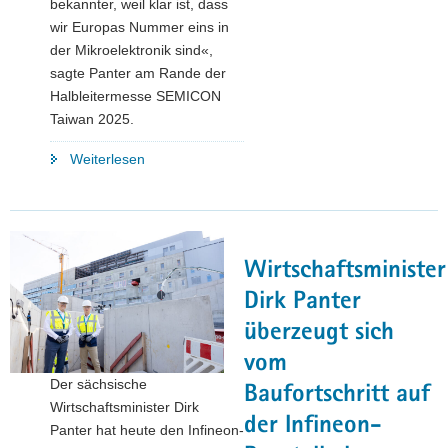
bekannter, weil klar ist, dass
wir Europas Nummer eins in
der Mikroelektronik sind«,
sagte Panter am Rande der
Halbleitermesse SEMICON
Taiwan 2025.
"Freistaat
Weiterlesen
zeigte
Präsenz
auf
dem
Wirtschaftsminister
Branchen-
Event
Dirk Panter
SEMICON
überzeugt sich
Taiwan
vom
2025"
Der sächsische
Baufortschritt auf
Wirtschaftsminister Dirk
der Infineon-
Panter hat heute den Infineon-