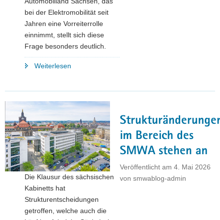
Automobilland Sachsen, das
bei der Elektromobilität seit
Jahren eine Vorreiterrolle
einnimmt, stellt sich diese
Frage besonders deutlich.
"Industrielle
Weiterlesen
Zukunft
sichern:
Warum
Dirk
Strukturänderunge
Panter
bei
im Bereich des
VW
SMWA stehen an
Sachsen
auf
Veröffentlicht am
4. Mai 2026
Die Klausur des sächsischen
Pragmatismus
von
smwablog-admin
Kabinetts hat
setzt"
Strukturentscheidungen
getroffen, welche auch die