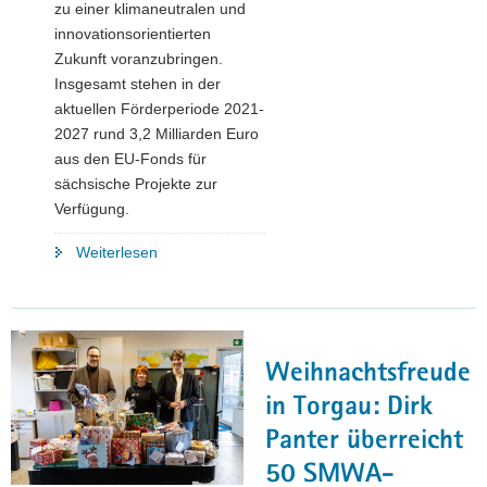
zu einer klimaneutralen und
innovationsorientierten
Zukunft voranzubringen.
Insgesamt stehen in der
aktuellen Förderperiode 2021-
2027 rund 3,2 Milliarden Euro
aus den EU-Fonds für
sächsische Projekte zur
Verfügung.
"3,2
Weiterlesen
Milliarden
Euro
für
Sachsens
Weihnachtsfreude
Zukunft:
EU-
in Torgau: Dirk
Förderprogramme
Panter überreicht
ziehen
50 SMWA-
Zwischenbilanz "