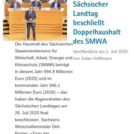
Sächsischer
Branchen-
Event
Landtag
SEMICON
beschließt
Taiwan
Doppelhaushalt
2025"
des SMWA
Der Haushalt des Sächsischen
Staatsministeriums für
Veröffentlicht am
1. Juli 2025
Wirtschaft, Arbeit, Energie und
von
Julian Hoffmann
Klimaschutz (SMWA) beträgt
in diesem Jahr 994,9 Millionen
Euro (2025) und im
kommenden Jahr 946,1
Millionen Euro (2026) – das
haben die Abgeordneten des
Sächsischen Landtages am
26. Juli 2025 final
beschlossen. Sachsens
Wirtschaftsminister Dirk
Panter: »Trotz der