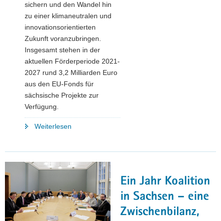
sichern und den Wandel hin
zu einer klimaneutralen und
innovationsorientierten
Zukunft voranzubringen.
Insgesamt stehen in der
aktuellen Förderperiode 2021-
2027 rund 3,2 Milliarden Euro
aus den EU-Fonds für
sächsische Projekte zur
Verfügung.
"3,2
Weiterlesen
Milliarden
Euro
für
Sachsens
Ein Jahr Koalition
Zukunft:
EU-
in Sachsen – eine
Förderprogramme
Zwischenbilanz,
ziehen