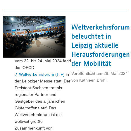
2025:
Wirtschaftsminister
Dirk
Panter
Weltverkehrsforum
besucht
Sachsens
beleuchtet in
größte
Leipzig aktuelle
Bildungs-,
Herausforderungen
Job-
Vom 22. bis 24. Mai 2024 fand
und
der Mobilität
das OECD
Gründermesse"
Veröffentlicht am
28. Mai 2024
Weltverkehrsforum (ITF)
in
von
Kathleen Brühl
der Leipziger Messe statt. Der
Freistaat Sachsen trat als
regionaler Partner und
Gastgeber des alljährlichen
Gipfeltreffens auf. Das
Weltverkehrsforum ist die
weltweit größte
Zusammenkunft von