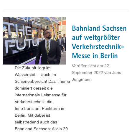
auf
der
KarriereStart
in
Bahnland Sachsen
Dresden"
auf weltgrößter
Verkehrstechnik-
Messe in Berlin
Veröffentlicht am
22.
Die Zukunft liegt im
September 2022
von
Jens
Wasserstoff – auch im
Jungmann
Schienenbereich! Das Thema
dominiert derzeit die
internationale Leitmesse für
Verkehrstechnik, die
InnoTrans am Funkturm in
Berlin. Mit dabei ist
selbstredend auch das
Bahnland Sachsen: Allein 29