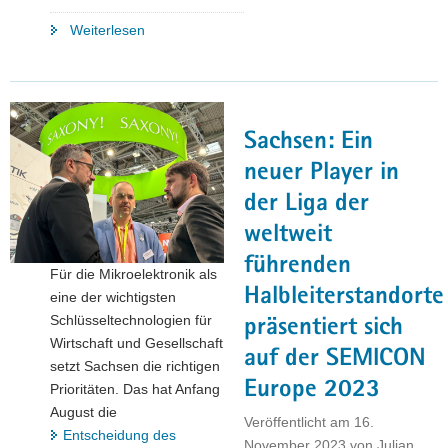
"Wirtschaftsstandort
Weiterlesen
Sachsen
behauptet
sich
in
Sachsen: Ein
Zeiten
der
neuer Player in
»Polykrisen«"
der Liga der
weltweit
führenden
Für die Mikroelektronik als
Halbleiterstandorte
eine der wichtigsten
Schlüsseltechnologien für
präsentiert sich
Wirtschaft und Gesellschaft
auf der SEMICON
setzt Sachsen die richtigen
Europe 2023
Prioritäten. Das hat Anfang
August die
Veröffentlicht am
16.
Entscheidung des
November 2023
von
Julian