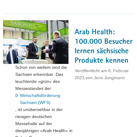
drei
»F«
erfolgreicher
Ansiedlungspolitik:
Arab Health:
Flächen,
Fachkräfte,
100.000 Besucher
Facility"
lernen sächsische
Produkte kennen
Schon von weitem sind die
Veröffentlicht am
6. Februar
Sachsen erkennbar: Das
2023
von
Jens Jungmann
leuchtende »grün« des
Messestandes der
Wirtschaftsförderung
Sachsen (WFS)
, ist unübersehbar in der
riesigen deutschen
Messehalle auf der
diesjährigen »Arab Health« in