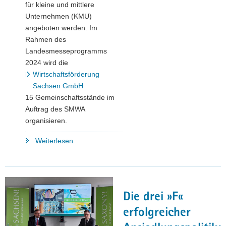
für kleine und mittlere
Unternehmen (KMU)
angeboten werden. Im
Rahmen des
Landesmesseprogramms
2024 wird die
Wirtschaftsförderung
Sachsen GmbH
15 Gemeinschaftsstände im
Auftrag des SMWA
organisieren.
"Landesmesseprogramm
Weiterlesen
2024
–
Vielfältige
Präsentationsmöglichkeiten
Die drei »F«
auf
internationalen
erfolgreicher
Leitmessen