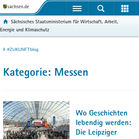
P
Portalübergreifende
o
H
Navigation
r
a
S
ortal:
Sächsisches Staatsministerium für Wirtschaft, Arbeit,
t
u
e
Energie und Klimaschutz
a
p
r
l
t
v
ü
i
i
Hauptinhalt
#ZUKUNFTblog
b
n
c
e
h
e
r
a
Kategorie:
Messen
g
l
r
t
e
i
f
e
Wo Geschichten
n
lebendig werden:
d
Die Leipziger
e
N