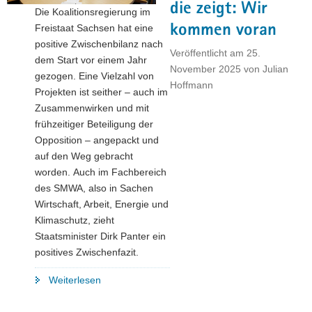
die zeigt: Wir
Zwischenbilanz "
Die Koalitionsregierung im
kommen voran
Freistaat Sachsen hat eine
positive Zwischenbilanz nach
Veröffentlicht am
25.
dem Start vor einem Jahr
November 2025
von
Julian
gezogen. Eine Vielzahl von
Hoffmann
Projekten ist seither – auch im
Zusammenwirken und mit
frühzeitiger Beteiligung der
Opposition – angepackt und
auf den Weg gebracht
worden. Auch im Fachbereich
des SMWA, also in Sachen
Wirtschaft, Arbeit, Energie und
Klimaschutz, zieht
Staatsminister Dirk Panter ein
positives Zwischenfazit.
"Ein
Weiterlesen
Jahr
Koalition