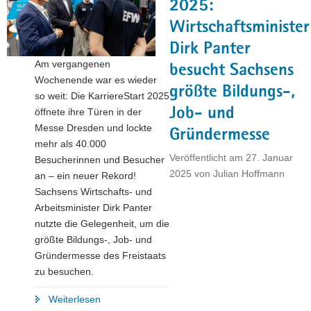
2025:
Wirtschaftsminister
Dirk Panter
Am vergangenen
besucht Sachsens
Wochenende war es wieder
größte Bildungs-,
so weit: Die KarriereStart 2025
Job- und
öffnete ihre Türen in der
Messe Dresden und lockte
Gründermesse
mehr als 40.000
Veröffentlicht am
27. Januar
Besucherinnen und Besucher
2025
von
Julian Hoffmann
an – ein neuer Rekord!
Sachsens Wirtschafts- und
Arbeitsminister Dirk Panter
nutzte die Gelegenheit, um die
größte Bildungs-, Job- und
Gründermesse des Freistaats
zu besuchen.
"KarriereStart
Weiterlesen