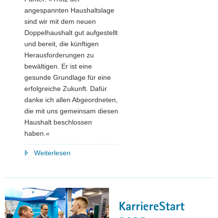
angespannten Haushaltslage
sind wir mit dem neuen
Doppelhaushalt gut aufgestellt
und bereit, die künftigen
Herausforderungen zu
bewältigen. Er ist eine
gesunde Grundlage für eine
erfolgreiche Zukunft. Dafür
danke ich allen Abgeordneten,
die mit uns gemeinsam diesen
Haushalt beschlossen
haben.«
"Sächsischer
Weiterlesen
Landtag
beschließt
Doppelhaushalt
des
KarriereStart
SMWA"