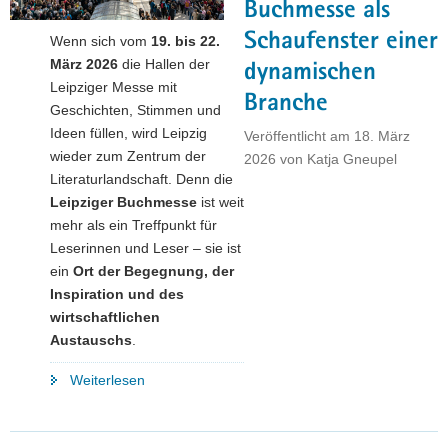
Buchmesse als
a
Schaufenster einer
Wenn sich vom
19. bis 22.
v
März 2026
die Hallen der
i
dynamischen
Leipziger Messe mit
g
Branche
Geschichten, Stimmen und
a
Ideen füllen, wird Leipzig
Veröffentlicht am
18. März
t
wieder zum Zentrum der
2026
von
Katja Gneupel
i
Literaturlandschaft. Denn die
o
Leipziger Buchmesse
ist weit
n
mehr als ein Treffpunkt für
Leserinnen und Leser – sie ist
ein
Ort der Begegnung, der
Inspiration und des
wirtschaftlichen
Austauschs
.
"Wo
Weiterlesen
Geschichten
lebendig