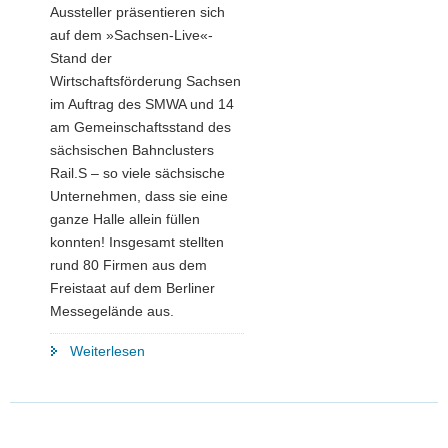
Aussteller präsentieren sich
auf dem »Sachsen-Live«-
Stand der
Wirtschaftsförderung Sachsen
im Auftrag des SMWA und 14
am Gemeinschaftsstand des
sächsischen Bahnclusters
Rail.S – so viele sächsische
Unternehmen, dass sie eine
ganze Halle allein füllen
konnten! Insgesamt stellten
rund 80 Firmen aus dem
Freistaat auf dem Berliner
Messegelände aus.
"Bahnland
Weiterlesen
Sachsen
auf
weltgrößter
Verkehrstechnik-