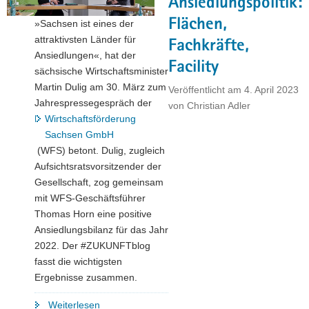
Ansiedlungspolitik:
im
Flächen,
»Sachsen ist eines der
In-
attraktivsten Länder für
und
Fachkräfte,
Ansiedlungen«, hat der
Ausland"
Facility
sächsische Wirtschaftsminister
Martin Dulig am 30. März zum
Veröffentlicht am
4. April 2023
Jahrespressegespräch der
von
Christian Adler
Wirtschaftsförderung
Sachsen GmbH
(WFS) betont. Dulig, zugleich
Aufsichtsratsvorsitzender der
Gesellschaft, zog gemeinsam
mit WFS-Geschäftsführer
Thomas Horn eine positive
Ansiedlungsbilanz für das Jahr
2022. Der #ZUKUNFTblog
fasst die wichtigsten
Ergebnisse zusammen.
"Die
Weiterlesen