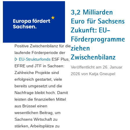
werden:
Die
3,2 Milliarden
Leipziger
Buchmesse
Euro für Sachsens
als
Zukunft: EU-
Schaufenster
Förderprogramme
einer
Positive Zwischenbilanz für die
dynamischen
ziehen
laufende Förderperiode der
Branche"
Zwischenbilanz
EU-Strukturfonds
ESF Plus,
EFRE und JTF in Sachsen:
Veröffentlicht am
26. Januar
Zahlreiche Projekte sind
2026
von
Katja Gneupel
erfolgreich gestartet, viele
bereits umgesetzt und die
Nachfrage bleibt hoch. Damit
leisten die finanziellen Mittel
aus Brüssel einen
wesentlichen Beitrag, um
Sachsens Wirtschaft zu
stärken, Arbeitsplätze zu