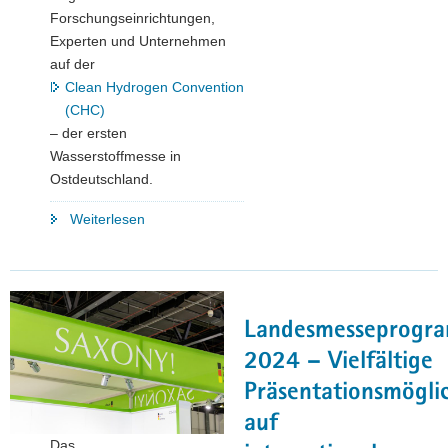
Europe
Forschungseinrichtungen,
2023"
Experten und Unternehmen
auf der
Clean Hydrogen Convention
(CHC)
– der ersten
Wasserstoffmesse in
Ostdeutschland.
"Clean
Weiterlesen
Hydrogen
Convention
in
Dresden"
Landesmesseprogr
2024 – Vielfältige
Präsentationsmögli
auf
Das