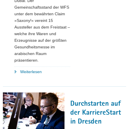
Dubai. Der
Gemeinschaftsstand der WFS
unter dem bewährten Claim
»Saxony!« vereint 15
Aussteller aus dem Freistaat –
welche ihre Waren und
Erzeugnisse auf der größten
Gesundheitsmesse im
arabischen Raum
präsentieren.
"Arab
Weiterlesen
Health:
100.000
Besucher
lernen
Durchstarten auf
sächsische
Produkte
der KarriereStart
kennen"
in Dresden