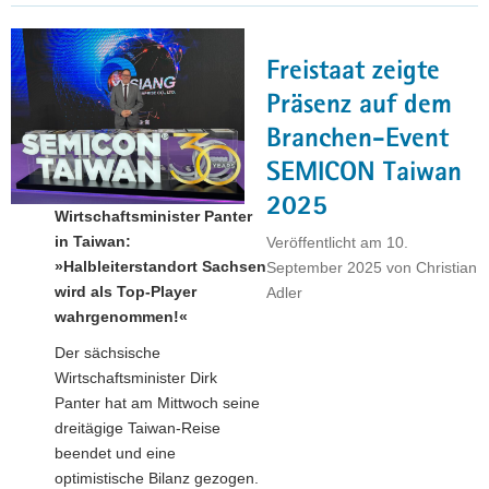
in
Sachsen
Freistaat zeigte
–
eine
Präsenz auf dem
Zwischenbilanz,
Branchen-Event
die
SEMICON Taiwan
zeigt:
Wir
2025
Wirtschaftsminister Panter
kommen
in Taiwan:
Veröffentlicht am
10.
voran"
»Halbleiterstandort Sachsen
September 2025
von
Christian
wird als Top-Player
Adler
wahrgenommen!«
Der sächsische
Wirtschaftsminister Dirk
Panter hat am Mittwoch seine
dreitägige Taiwan-Reise
beendet und eine
optimistische Bilanz gezogen.