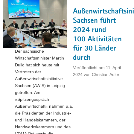
aktuelle
Außenwirtschaftsini
Herausforderungen
der
Sachsen führt
Mobilität"
2024 rund
100 Aktivitäten
für 30 Länder
Der sächsische
durch
Wirtschaftsminister Martin
Dulig hat sich heute mit
Veröffentlicht am
11. April
Vertretern der
2024
von
Christian Adler
Außenwirtschaftsinitiative
Sachsen (AWIS) in Leipzig
getroffen. Am
»Spitzengespräch
Außenwirtschaft« nahmen u.a.
die Präsidenten der Industrie-
und Handelskammern, der
Handwerkskammern und des
VDMA Ost sowie die