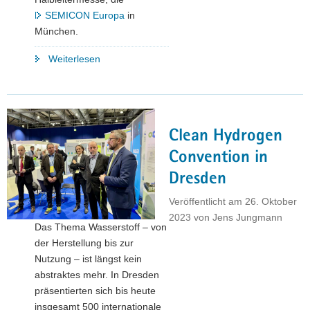
SEMICON Europa
in
München.
"Sachsen:
Weiterlesen
Ein
neuer
Player
in
Clean Hydrogen
der
Liga
Convention in
der
Dresden
weltweit
führenden
Veröffentlicht am
26. Oktober
Halbleiterstandorte
2023
von
Jens Jungmann
Das Thema Wasserstoff – von
präsentiert
der Herstellung bis zur
sich
Nutzung – ist längst kein
auf
abstraktes mehr. In Dresden
der
präsentierten sich bis heute
SEMICON
insgesamt 500 internationale