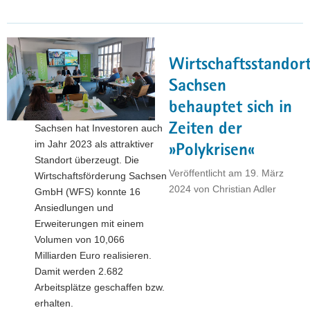
Sachsen
führt
2024
rund
Wirtschaftsstandor
100 Aktivitäten
für
Sachsen
30
behauptet sich in
Länder
Zeiten der
Sachsen hat Investoren auch
durch"
im Jahr 2023 als attraktiver
»Polykrisen«
Standort überzeugt. Die
Veröffentlicht am
19. März
Wirtschaftsförderung Sachsen
2024
von
Christian Adler
GmbH (WFS) konnte 16
Ansiedlungen und
Erweiterungen mit einem
Volumen von 10,066
Milliarden Euro realisieren.
Damit werden 2.682
Arbeitsplätze geschaffen bzw.
erhalten.