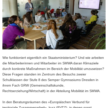
a
v
i
g
a
t
i
o
n
Wie funktioniert eigentlich ein Staatsministerium? Und wie arbeiten
die Mitarbeiterinnen und Mitarbeiter im SMWA daran Klimaziele
durch konkrete Maßnahmen im Bereich der Mobilität umzusetzen?
Diese Fragen standen im Zentrum des Besuchs zweier
Schulklassen der Stufe 8 des Semper Gymnasiums Dresden in
ihrem Fach GRW (Gemeinschaftskunde,
Rechtserziehung/Wirtschaft) in der Abteilung Mobilität im SMWA.
In den Beratungsräumen des »Europäischen Verbund für
territoriale Zusammenarbeit«, kurz (EVTZ), in denen sonst