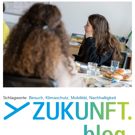
Schlagworte:
Besuch
,
Klimaschutz
,
Mobilität
,
Nachhaltigkeit