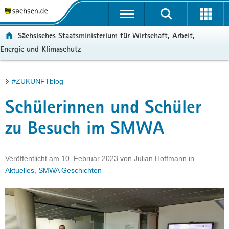
P
Portalübergreifende
o
H
Navigation
r
a
S
ortal:
Sächsisches Staatsministerium für Wirtschaft, Arbeit,
t
u
e
Energie und Klimaschutz
a
p
r
l
t
v
ü
i
i
Hauptinhalt
#ZUKUNFTblog
b
n
c
e
h
e
Schülerinnen und Schüler
r
a
g
l
zu Besuch im SMWA
r
t
e
i
Veröffentlicht am
10. Februar 2023
von
Julian Hoffmann
in
f
Aktuelles
,
SMWA Geschichten
e
n
d
e
N