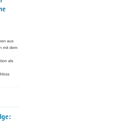
r
he
men aus
n mit dem
ion als
chloss
lge: