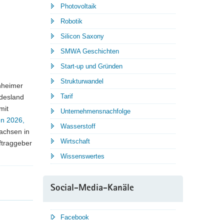
Photovoltaik
Robotik
Silicon Saxony
SMWA Geschichten
Start-up und Gründen
Strukturwandel
nnheimer
Tarif
ndesland
mit
Unternehmensnachfolge
n 2026,
Wasserstoff
achsen in
Wirtschaft
ftraggeber
Wissenswertes
Social-Media-Kanäle
Facebook