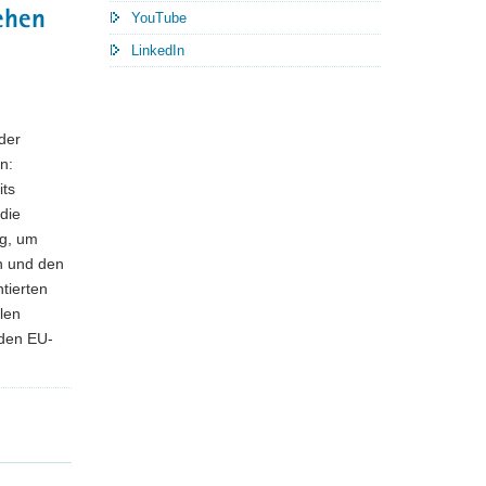
ehen
YouTube
LinkedIn
der
n:
its
die
ag, um
rn und den
tierten
len
 den EU-