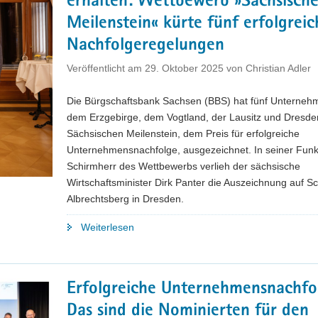
erhalten: Wettbewerb »Sächsische
eine
Meilenstein« kürte fünf erfolgreic
Zwischenbilanz,
Nachfolgeregelungen
die
zeigt:
Veröffentlicht am
29. Oktober 2025
von
Christian Adler
Wir
kommen
Die Bürgschaftsbank Sachsen (BBS) hat fünf Unterneh
voran"
dem Erzgebirge, dem Vogtland, der Lausitz und Dresde
Sächsischen Meilenstein, dem Preis für erfolgreiche
Unternehmensnachfolge, ausgezeichnet. In seiner Funkt
Schirmherr des Wettbewerbs verlieh der sächsische
Wirtschaftsminister Dirk Panter die Auszeichnung auf S
Albrechtsberg in Dresden.
"Lebenswerk
Weiterlesen
bewahrt,
Arbeitsplätze
erhalten:
Erfolgreiche Unternehmensnachfo
Wettbewerb
Das sind die Nominierten für den
»Sächsischer