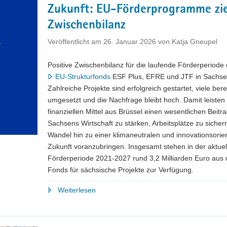
Zukunft: EU-Förderprogramme zi
Standortvergleich:
ZEW-
Zwischenbilanz
Studie
Veröffentlicht am
26. Januar 2026
von
Katja Gneupel
bescheinigt
hohe
Positive Zwischenbilanz für die laufende Förderperiode 
Attraktivität
EU-Strukturfonds
ESF Plus, EFRE und JTF in Sachse
für
Zahlreiche Projekte sind erfolgreich gestartet, viele bere
Unternehmen"
umgesetzt und die Nachfrage bleibt hoch. Damit leisten 
finanziellen Mittel aus Brüssel einen wesentlichen Beitr
Sachsens Wirtschaft zu stärken, Arbeitsplätze zu siche
Wandel hin zu einer klimaneutralen und innovationsorien
Zukunft voranzubringen. Insgesamt stehen in der aktuel
Förderperiode 2021-2027 rund 3,2 Milliarden Euro aus
Fonds für sächsische Projekte zur Verfügung.
"3,2
Weiterlesen
Milliarden
Euro
für