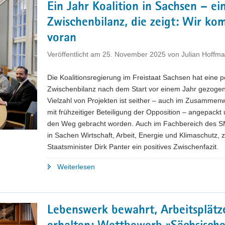
Ein Jahr Koalition in Sachsen – ei
Sachsens
Zwischenbilanz, die zeigt: Wir k
Zukunft:
EU-
voran
Förderprogramme
Veröffentlicht am
25. November 2025
von
Julian Hoffm
ziehen
Zwischenbilanz "
Die Koalitionsregierung im Freistaat Sachsen hat eine p
Zwischenbilanz nach dem Start vor einem Jahr gezogen
Vielzahl von Projekten ist seither – auch im Zusammen
mit frühzeitiger Beteiligung der Opposition – angepackt
den Weg gebracht worden. Auch im Fachbereich des S
in Sachen Wirtschaft, Arbeit, Energie und Klimaschutz, z
Staatsminister Dirk Panter ein positives Zwischenfazit.
"Ein
Weiterlesen
Jahr
Koalition
in
Lebenswerk bewahrt, Arbeitsplätz
Sachsen
–