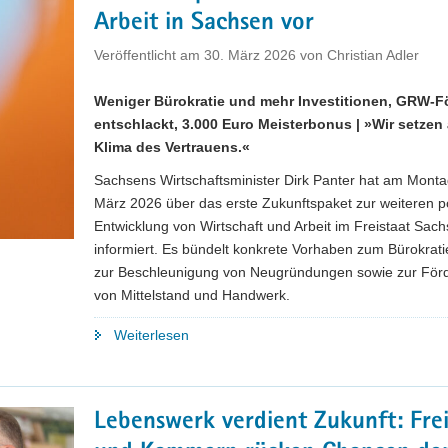
Meilenstein«"
Arbeit in Sachsen vor
Veröffentlicht am
30. März 2026
von
Christian Adler
Weniger Bürokratie und mehr Investitionen, GRW-F
entschlackt, 3.000 Euro Meisterbonus | »Wir setzen 
Klima des Vertrauens.«
Sachsens Wirtschaftsminister Dirk Panter hat am Monta
März 2026 über das erste Zukunftspaket zur weiteren p
Entwicklung von Wirtschaft und Arbeit im Freistaat Sac
informiert. Es bündelt konkrete Vorhaben zum Bürokrat
zur Beschleunigung von Neugründungen sowie zur För
von Mittelstand und Handwerk.
"Wirtschaftsminister
Weiterlesen
Panter
stellt
»Zukunftspaket
Lebenswerk verdient Zukunft: Frei
I«