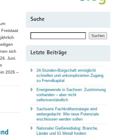
Suche
ium
Freistaat
Suchen
Suchen
ährlich
eitigen
dmen sich
Letzte Beiträge
26. Juni.
en
24-Stunden-Bürgschaft ermöglicht
ein 2026 –
schnellen und unkomplizierten Zugang
zu Fremdkapital
Energiewende in Sachsen: Zustimmung
vorhanden – aber nicht
selbstverständlich
Sachsens Fachkräftestrategie wird
weitergedacht: Wie neue Potenziale
erschlossen werden sollen
Nationaler Gießereidialog: Branche,
und
Länder und IG Metall fordern