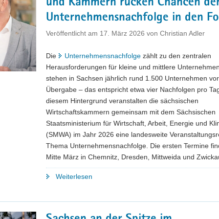
und Kammern rücken Chancen de
für
Wirtschaft
Unternehmensnachfolge in den Fo
und
Veröffentlicht am
17. März 2026
von
Christian Adler
Arbeit
in
Die
Unternehmensnachfolge
zählt zu den zentralen
Sachsen
Herausforderungen für kleine und mittlere Unternehmen
vor"
stehen in Sachsen jährlich rund 1.500 Unternehmen vor
Übergabe – das entspricht etwa vier Nachfolgen pro Tag
diesem Hintergrund veranstalten die sächsischen
Wirtschaftskammern gemeinsam mit dem Sächsischen
Staatsministerium für Wirtschaft, Arbeit, Energie und Kl
(SMWA) im Jahr 2026 eine landesweite Veranstaltungs
Thema Unternehmensnachfolge. Die ersten Termine fi
Mitte März in Chemnitz, Dresden, Mittweida und Zwickau
"Lebenswerk
Weiterlesen
verdient
Zukunft:
Freistaat