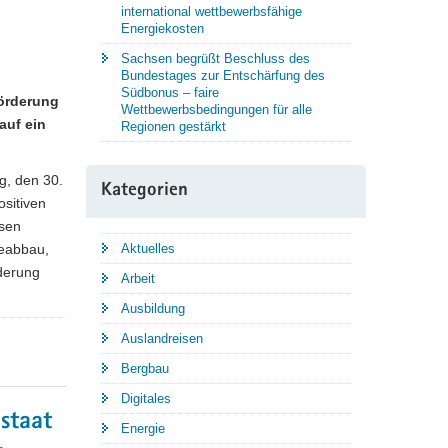
international wettbewerbsfähige
Energiekosten
Sachsen begrüßt Beschluss des
Bundestages zur Entschärfung des
Südbonus – faire
örderung
Wettbewerbsbedingungen für alle
auf ein
Regionen gestärkt
g, den 30.
Kategorien
ositiven
hsen
ieabbau,
Aktuelles
derung
Arbeit
Ausbildung
Auslandreisen
Bergbau
Digitales
staat
Energie