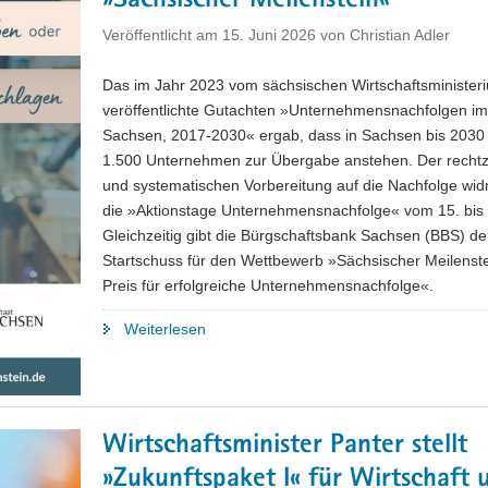
»Sächsischer Meilenstein«
Veröffentlicht am
15. Juni 2026
von
Christian Adler
Das im Jahr 2023 vom sächsischen Wirtschaftsminister
veröffentlichte Gutachten »Unternehmensnachfolgen im 
Sachsen, 2017-2030« ergab, dass in Sachsen bis 2030 j
1.500 Unternehmen zur Übergabe anstehen. Der rechtz
und systematischen Vorbereitung auf die Nachfolge wi
die »Aktionstage Unternehmensnachfolge« vom 15. bis 
Gleichzeitig gibt die Bürgschaftsbank Sachsen (BBS) d
Startschuss für den Wettbewerb »Sächsischer Meilenst
Preis für erfolgreiche Unternehmensnachfolge«.
"Unternehmensnachfolge:
Weiterlesen
Start
für
Aktionstage
und
Wirtschaftsminister Panter stellt
Wettbewerb
»Zukunftspaket I« für Wirtschaft 
»Sächsischer