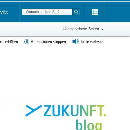
Suchbegriff
rvice
Suche starten
Übergeordnete Seiten
ast erhöhen
Animationen stoppen
Seite vorlesen
r