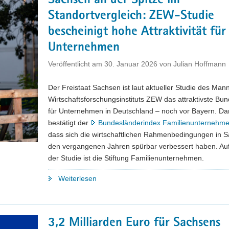
Sachsen an der Spitze im
und
Standortvergleich: ZEW-Studie
Kammern
rücken
bescheinigt hohe Attraktivität für
Chancen
Unternehmen
der
Unternehmensnachfolge
Veröffentlicht am
30. Januar 2026
von
Julian Hoffmann
in
den
Der Freistaat Sachsen ist laut aktueller Studie des Ma
Fokus"
Wirtschaftsforschungsinstituts ZEW das attraktivste Bu
für Unternehmen in Deutschland – noch vor Bayern. Da
bestätigt der
Bundesländerindex Familienunternehme
dass sich die wirtschaftlichen Rahmenbedingungen in S
den vergangenen Jahren spürbar verbessert haben. Au
der Studie ist die Stiftung Familienunternehmen.
"Sachsen
Weiterlesen
an
der
Spitze
3,2 Milliarden Euro für Sachsens
im