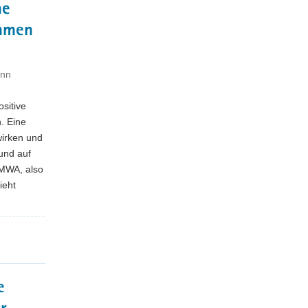
ne
ommen
ann
ositive
. Eine
wirken und
 und auf
MWA, also
ieht
e