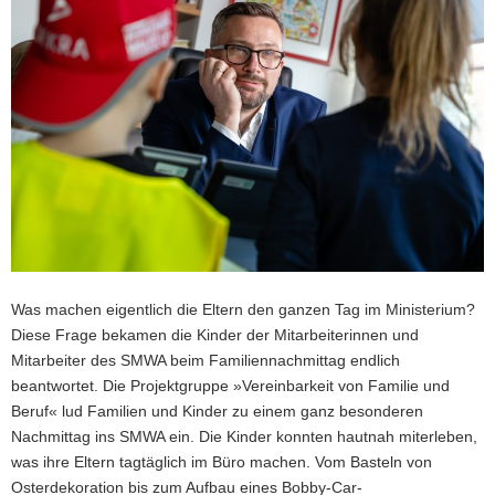
a
v
i
g
a
t
i
o
n
Was machen eigentlich die Eltern den ganzen Tag im Ministerium?
Diese Frage bekamen die Kinder der Mitarbeiterinnen und
Mitarbeiter des SMWA beim Familiennachmittag endlich
beantwortet. Die Projektgruppe »Vereinbarkeit von Familie und
Beruf« lud Familien und Kinder zu einem ganz besonderen
Nachmittag ins SMWA ein. Die Kinder konnten hautnah miterleben,
was ihre Eltern tagtäglich im Büro machen. Vom Basteln von
Osterdekoration bis zum Aufbau eines Bobby-Car-