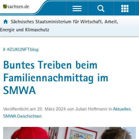
P
Portalübergreifende
o
H
Navigation
r
a
S
ortal:
Sächsisches Staatsministerium für Wirtschaft, Arbeit,
t
u
e
Energie und Klimaschutz
a
p
r
l
t
v
ü
i
i
Hauptinhalt
#ZUKUNFTblog
b
n
c
e
h
e
Buntes Treiben beim
r
a
g
l
Familiennachmittag im
r
t
SMWA
e
i
f
Veröffentlicht am
20. März 2024
von
Julian Hoffmann
in
Aktuelles
,
e
SMWA Geschichten
n
d
e
N