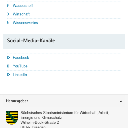
Wasserstoff
Wirtschaft
Wissenswertes
Social-Media-Kanäle
Facebook
YouTube
LinkedIn
Service
Herausgeber
Sächsisches Staatsministerium für Wirtschaft, Arbeit,
Energie und Klimaschutz
Wilhelm-Buck-Straße 2
01097
Dresden