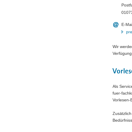
Postf
0107
E-Mai
pr
Wir werden
Verfügung 
Vorles
Als Servi
fuer-fachk
Vorlesen-B
Zusätzlich
Bedürfnis