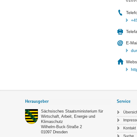
Telef
+4
Telef
E-Mai
du
Webse
htt
Footer-
Bereich
Herausgeber
Service
Sächsisches Staatsministerium für
Übersic
Wirtschaft, Arbeit, Energie und
Impres
Klimaschutz
Wilhelm-Buck-Straße 2
Kontakt
01097
Dresden
Suche