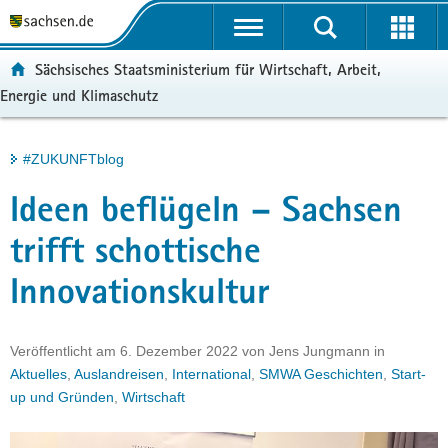
P
Portalübergreifende
o
H
Navigation
r
a
S
ortal:
Sächsisches Staatsministerium für Wirtschaft, Arbeit,
t
u
e
Energie und Klimaschutz
a
p
r
l
t
v
ü
i
i
Hauptinhalt
#ZUKUNFTblog
b
n
c
e
h
e
Ideen beflügeln – Sachsen
r
a
g
l
trifft schottische
r
t
Innovationskultur
e
i
f
Veröffentlicht am
6. Dezember 2022
von
Jens Jungmann
in
e
Aktuelles
,
Auslandreisen
,
International
,
SMWA Geschichten
,
Start-
n
up und Gründen
,
Wirtschaft
d
e
N