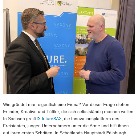
a
v
i
g
a
t
i
o
n
Wie gründet man eigentlich eine Firma? Vor dieser Frage stehen
Erfinder, Kreative und Tüftler, die sich selbstständig machen wollen.
In Sachsen greift
futureSAX
, die Innovationsplattform des
Freistaates, jungen Unternehmern unter die Arme und hilft ihnen
auf ihren ersten Schritten. In Schottlands Hauptstadt Edinburgh