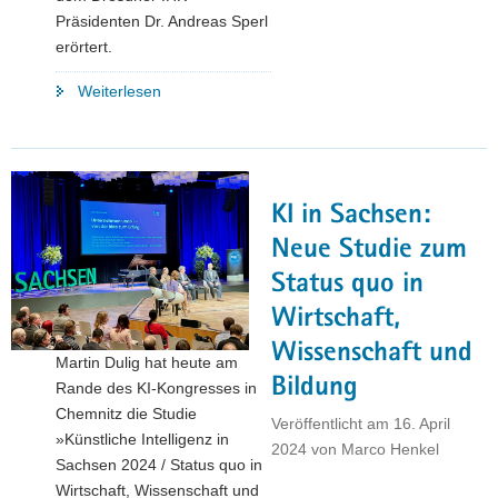
Präsidenten Dr. Andreas Sperl
erörtert.
"Bürokratie
Weiterlesen
vs.
Bürokratismus:
Martin
Dulig
KI in Sachsen:
und
Gäste
Neue Studie zum
diskutierten
Status quo in
über
Wirtschaft,
das
richtige
Wissenschaft und
Martin Dulig hat heute am
Maß
Bildung
Rande des KI-Kongresses in
an
Chemnitz die Studie
Maßgaben"
Veröffentlicht am
16. April
»Künstliche Intelligenz in
2024
von
Marco Henkel
Sachsen 2024 / Status quo in
Wirtschaft, Wissenschaft und