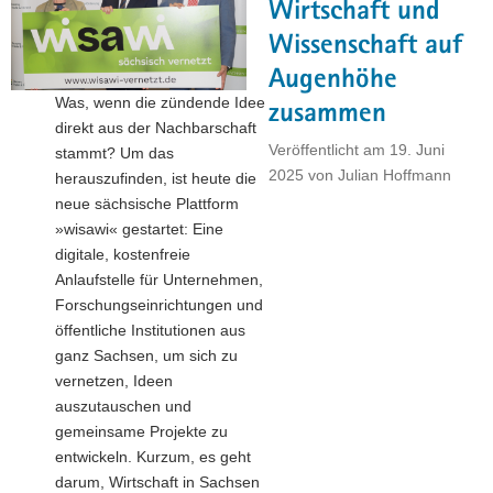
Chancen
Wirtschaft und
für
Wissenschaft auf
den
Augenhöhe
Technologiestandort"
Was, wenn die zündende Idee
zusammen
direkt aus der Nachbarschaft
Veröffentlicht am
19. Juni
stammt? Um das
2025
von
Julian Hoffmann
herauszufinden, ist heute die
neue sächsische Plattform
»wisawi« gestartet: Eine
digitale, kostenfreie
Anlaufstelle für Unternehmen,
Forschungseinrichtungen und
öffentliche Institutionen aus
ganz Sachsen, um sich zu
vernetzen, Ideen
auszutauschen und
gemeinsame Projekte zu
entwickeln. Kurzum, es geht
darum, Wirtschaft in Sachsen