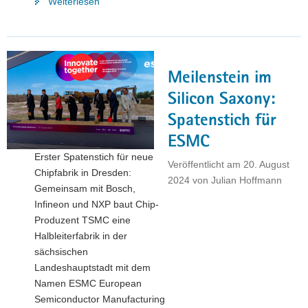
"Neuer
Weiterlesen
Ausbildungscampus
für
Mikroelektronik
soll
Meilenstein im
in
Radeberg
Silicon Saxony:
entstehen"
Spatenstich für
ESMC
Erster Spatenstich für neue
Veröffentlicht am
20. August
Chipfabrik in Dresden:
2024
von
Julian Hoffmann
Gemeinsam mit Bosch,
Infineon und NXP baut Chip-
Produzent TSMC eine
Halbleiterfabrik in der
sächsischen
Landeshauptstadt mit dem
Namen ESMC European
Semiconductor Manufacturing