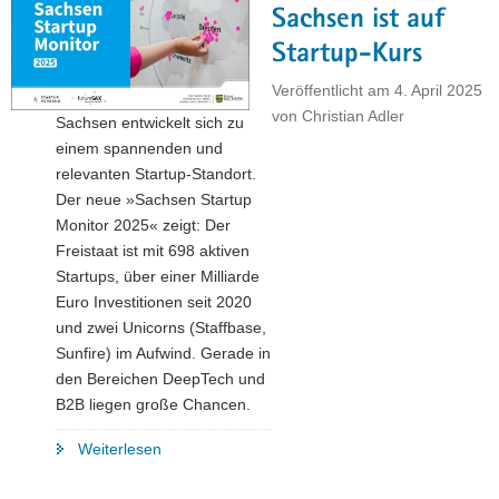
Sachsen ist auf
Stiefel
durch
Startup-Kurs
und
Veröffentlicht am
4. April 2025
gewinnt
von
Christian Adler
Sachsen entwickelt sich zu
Wettbewerb
einem spannenden und
»Ab
relevanten Startup-Standort.
in
Der neue »Sachsen Startup
die
Monitor 2025« zeigt: Der
Mitte!«"
Freistaat ist mit 698 aktiven
Startups, über einer Milliarde
Euro Investitionen seit 2020
und zwei Unicorns (Staffbase,
Sunfire) im Aufwind. Gerade in
den Bereichen DeepTech und
B2B liegen große Chancen.
"Sachsen
Weiterlesen
ist
auf