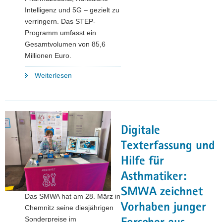
Intelligenz und 5G – gezielt zu
verringern. Das STEP-
Programm umfasst ein
Gesamtvolumen von 85,6
Millionen Euro.
"The
Weiterlesen
next
STEP:
Freistaat
fördert
Digitale
Forschungs-
und
Texterfassung und
Entwicklungsprojekte
Hilfe für
im
Asthmatiker:
Bereich
kritischer
SMWA zeichnet
Das SMWA hat am 28. März in
Technologien"
Vorhaben junger
Chemnitz seine diesjährigen
Sonderpreise im