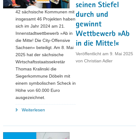
seinen Stiefel
42 sächsische Kommunen mit
durch und
insgesamt 46 Projekten haben
gewinnt
sich im Jahr 2024 am 21.
Wettbewerb »Ab
Innenstadtwettbewerb »Ab in
die Mitte! Die City-Offensive
in die Mitte!«
Sachsen« beteiligt. Am 8. Mai
Veröffentlicht am
9. Mai 2025
2025 hat der sächsische
von
Christian Adler
Wirtschaftsstaatssekretär
Thomas Kralinski die
Siegerkommune Döbeln mit
einem symbolischen Scheck in
Höhe von 60.000 Euro
ausgezeichnet.
"Herzlichen
Weiterlesen
Glückwunsch!
Döbeln
zieht
seinen