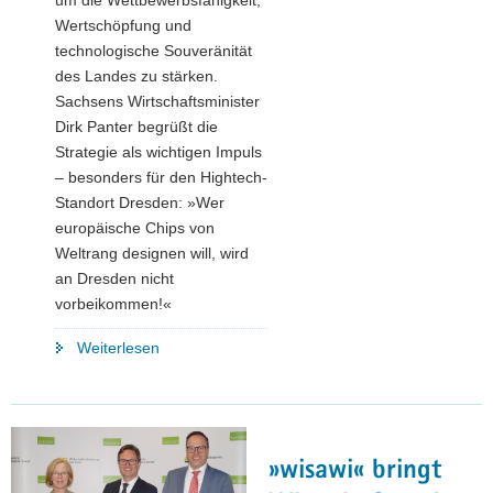
Wertschöpfung und
technologische Souveränität
des Landes zu stärken.
Sachsens Wirtschaftsminister
Dirk Panter begrüßt die
Strategie als wichtigen Impuls
– besonders für den Hightech-
Standort Dresden: »Wer
europäische Chips von
Weltrang designen will, wird
an Dresden nicht
vorbeikommen!«
"Hightech-
Weiterlesen
Strategie
2025:
Sachsen
sieht
»wisawi« bringt
große