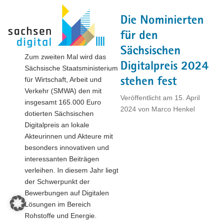
Studie
Die Nominierten
zum
Status
für den
quo
Sächsischen
in
Zum zweiten Mal wird das
Digitalpreis 2024
Wirtschaft,
Sächsische Staatsministerium
Wissenschaft
für Wirtschaft, Arbeit und
stehen fest
und
Verkehr (SMWA) den mit
Veröffentlicht am
15. April
Bildung"
insgesamt 165.000 Euro
2024
von
Marco Henkel
dotierten Sächsischen
Digitalpreis an lokale
Akteurinnen und Akteure mit
besonders innovativen und
interessanten Beiträgen
verleihen. In diesem Jahr liegt
der Schwerpunkt der
Bewerbungen auf Digitalen
Lösungen im Bereich
Rohstoffe und Energie.