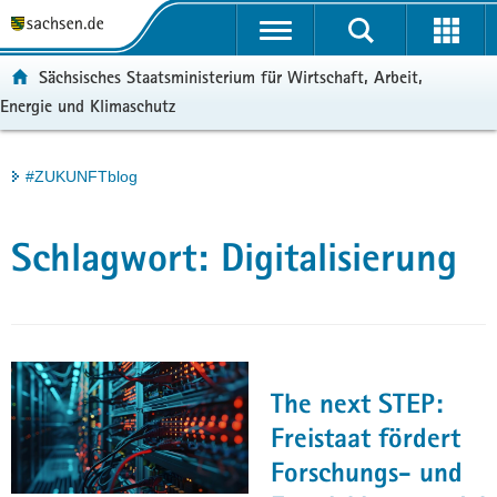
P
Portalübergreifende
o
H
Navigation
r
a
S
ortal:
Sächsisches Staatsministerium für Wirtschaft, Arbeit,
t
u
e
Energie und Klimaschutz
a
p
r
l
t
v
ü
i
i
Hauptinhalt
#ZUKUNFTblog
b
n
c
e
h
e
r
a
Schlagwort:
Digitalisierung
g
l
r
t
e
i
f
e
The next STEP:
n
Freistaat fördert
d
Forschungs- und
e
N