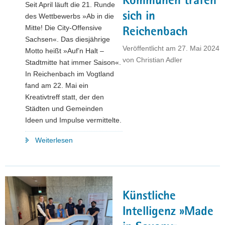
Kommunen trafen
Seit April läuft die 21. Runde
sich in
des Wettbewerbs »Ab in die
Mitte! Die City-Offensive
Reichenbach
Sachsen«. Das diesjährige
Veröffentlicht am
27. Mai 2024
Motto heißt »Auf’n Halt –
von
Christian Adler
Stadtmitte hat immer Saison«.
In Reichenbach im Vogtland
fand am 22. Mai ein
Kreativtreff statt, der den
Städten und Gemeinden
Ideen und Impulse vermittelte.
"City-
Weiterlesen
Wettbewerb
»Ab
in
die
Künstliche
Mitte!«:
Experten
Intelligenz »Made
und