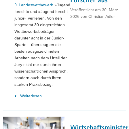
Forscher aus
Landeswettbewerb
»Jugend
Veröffentlicht am
30. März
forscht« und »Jugend forscht
2026
von
Christian Adler
junior« verliehen. Von den
insgesamt 30 eingereichten
Wettbewerbsbeiträgen –
darunter acht in der Junior-
Sparte – überzeugten die
beiden ausgezeichneten
Arbeiten nach dem Urteil der
Jury nicht nur durch ihren
wissenschaftlichen Anspruch,
sondern auch durch ihren
starken Praxisbezug.
"Digitale
Weiterlesen
Texterfassung
und
Hilfe
für
Wirtschaftsminister
Asthmatiker: