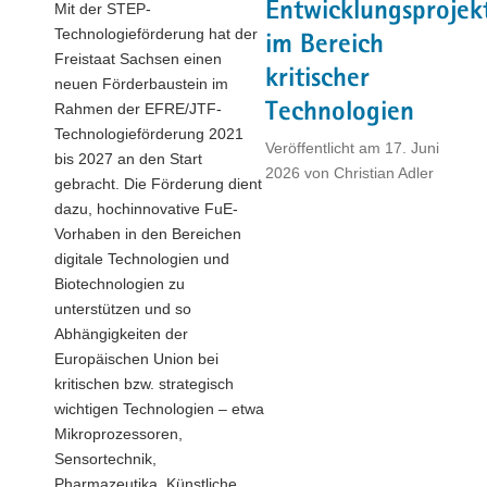
Entwicklungsprojek
Mit der STEP-
a
Technologieförderung hat der
im Bereich
v
Freistaat Sachsen einen
i
kritischer
neuen Förderbaustein im
g
Technologien
Rahmen der EFRE/JTF-
a
Technologieförderung 2021
Veröffentlicht am
17. Juni
t
bis 2027 an den Start
2026
von
Christian Adler
i
gebracht. Die Förderung dient
o
dazu, hochinnovative FuE-
n
Vorhaben in den Bereichen
digitale Technologien und
Biotechnologien zu
unterstützen und so
Abhängigkeiten der
Europäischen Union bei
kritischen bzw. strategisch
wichtigen Technologien – etwa
Mikroprozessoren,
Sensortechnik,
Pharmazeutika, Künstliche