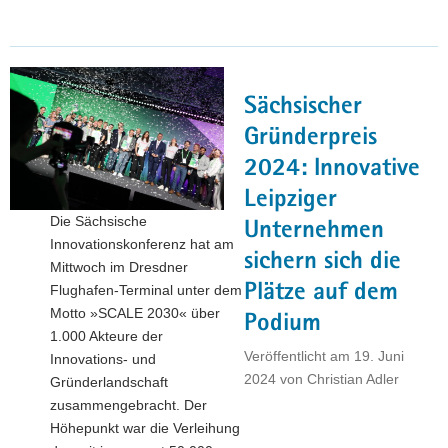
Flugzeuge
das
Fliegen
lernen"
Sächsischer
Gründerpreis
2024: Innovative
Leipziger
Die Sächsische
Unternehmen
Innovationskonferenz hat am
sichern sich die
Mittwoch im Dresdner
Plätze auf dem
Flughafen-Terminal unter dem
Motto »SCALE 2030« über
Podium
1.000 Akteure der
Veröffentlicht am
19. Juni
Innovations- und
2024
von
Christian Adler
Gründerlandschaft
zusammengebracht. Der
Höhepunkt war die Verleihung