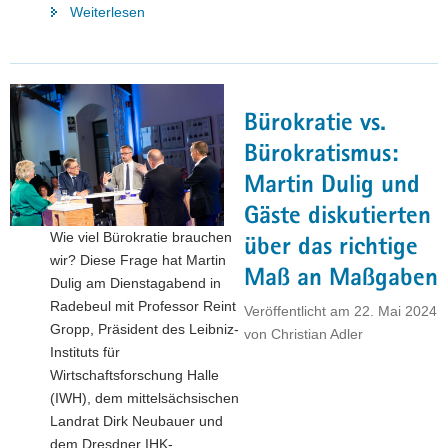
"Künstliche
Weiterlesen
Intelligenz
»Made
in
Saxony»"
Bürokratie vs.
Bürokratismus:
Martin Dulig und
Gäste diskutierten
Wie viel Bürokratie brauchen
über das richtige
wir? Diese Frage hat Martin
Maß an Maßgaben
Dulig am Dienstagabend in
Radebeul mit Professor Reint
Veröffentlicht am
22. Mai 2024
Gropp, Präsident des Leibniz-
von
Christian Adler
Instituts für
Wirtschaftsforschung Halle
(IWH), dem mittelsächsischen
Landrat Dirk Neubauer und
dem Dresdner IHK-