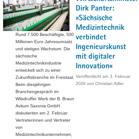
SMWA
Dirk Panter:
zeichnet
»Sächsische
Vorhaben
Medizintechnik
junger
Rund 7.500 Beschäftigte, 500
Forscher
verbindet
Millionen Euro Jahresumsatz
aus"
Ingenieurskunst
und stetiges Wachstum: Die
mit digitaler
sächsische
Medizintechnikindustrie
Innovation«
entwickelt sich zu einer
Veröffentlicht am
3. Februar
Zukunftsbranche im Freistaat.
2026
von
Christian Adler
Beim diesjährigen
Branchengespräch im
Wilsdruffer Werk der B. Braun
Avitum Saxonia GmbH
diskutierten am 2. Februar
Vertreterinnen und Vertreter
von
Medizintechnikunternehmen,