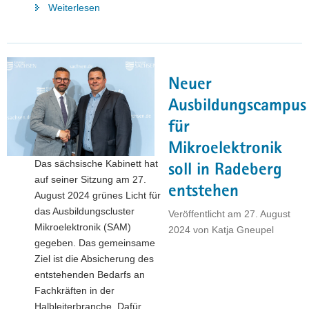
"Elbe
Weiterlesen
Flugzeugwerke:
Wirtschaftsminister
Dirk
Panter
Neuer
Schlüsselunternehmen
für
Ausbildungscampus
Sachsens
für
Luftfahrtindustrie"
Mikroelektronik
Das sächsische Kabinett hat
soll in Radeberg
auf seiner Sitzung am 27.
entstehen
August 2024 grünes Licht für
das Ausbildungscluster
Veröffentlicht am
27. August
Mikroelektronik (SAM)
2024
von
Katja Gneupel
gegeben. Das gemeinsame
Ziel ist die Absicherung des
entstehenden Bedarfs an
Fachkräften in der
Halbleiterbranche. Dafür