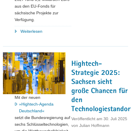
aus den EU-Fonds für
sächsische Projekte zur
Verfügung.
"3,2
Weiterlesen
Milliarden
Euro
für
Sachsens
Hightech-
Zukunft:
EU-
Strategie 2025:
Förderprogramme
Sachsen sieht
ziehen
große Chancen für
Zwischenbilanz "
Mit der neuen
den
»Hightech-Agenda
Technologiestandor
Deutschland«
setzt die Bundesregierung auf
Veröffentlicht am
30. Juli 2025
sechs Schlüsseltechnologien,
von
Julian Hoffmann
um die Wettbewerbsfähigkeit,