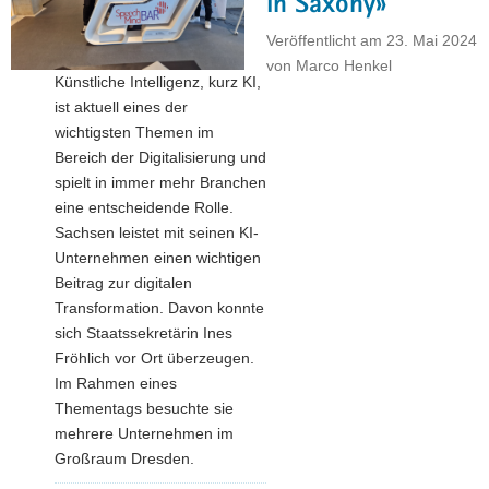
in Saxony»
Vertreter
der
Veröffentlicht am
23. Mai 2024
Kommunen
von
Marco Henkel
Künstliche Intelligenz, kurz KI,
trafen
ist aktuell eines der
sich
wichtigsten Themen im
in
Bereich der Digitalisierung und
Reichenbach"
spielt in immer mehr Branchen
eine entscheidende Rolle.
Sachsen leistet mit seinen KI-
Unternehmen einen wichtigen
Beitrag zur digitalen
Transformation. Davon konnte
sich Staatssekretärin Ines
Fröhlich vor Ort überzeugen.
Im Rahmen eines
Thementags besuchte sie
mehrere Unternehmen im
Großraum Dresden.