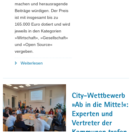
machen und herausragende
Beiträge würdigen. Der Preis
ist mit insgesamt bis zu
165.000 Euro dotiert und wird
jeweils in den Kategorien
»Wirtschaft«, »Gesellschaft«
und »Open Source«
vergeben.
"Preisträger
Weiterlesen
des
2.
Sächsischen
Digitalpreises
City-Wettbewerb
gekürt"
»Ab in die Mitte!«:
Experten und
Vertreter der