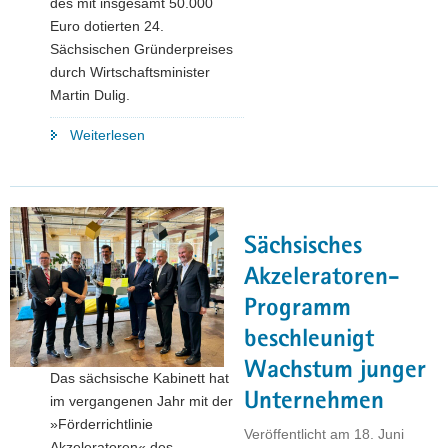
des mit insgesamt 50.000
Euro dotierten 24.
Sächsischen Gründerpreises
durch Wirtschaftsminister
Martin Dulig.
"Sächsischer
Weiterlesen
Gründerpreis
2024:
Innovative
Leipziger
Sächsisches
Unternehmen
sichern
Akzeleratoren-
sich
Programm
die
beschleunigt
Plätze
auf
Wachstum junger
Das sächsische Kabinett hat
dem
Unternehmen
im vergangenen Jahr mit der
Podium"
»Förderrichtlinie
Veröffentlicht am
18. Juni
Akzeleratoren« des