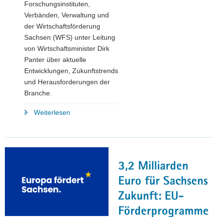
Forschungsinstituten,
Verbänden, Verwaltung und
der Wirtschaftsförderung
Sachsen (WFS) unter Leitung
von Wirtschaftsminister Dirk
Panter über aktuelle
Entwicklungen, Zukunftstrends
und Herausforderungen der
Branche.
"Wirtschaftsminister
Weiterlesen
Dirk
Panter:
»Sächsische
Medizintechnik
3,2 Milliarden
verbindet
Ingenieurskunst
Euro für Sachsens
mit
Zukunft: EU-
digitaler
Förderprogramme
Innovation«"