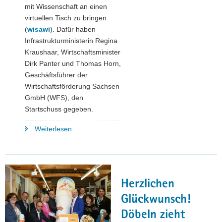
mit Wissenschaft an einen
virtuellen Tisch zu bringen
(
wisawi
). Dafür haben
Infrastrukturministerin Regina
Kraushaar, Wirtschaftsminister
Dirk Panter und Thomas Horn,
Geschäftsführer der
Wirtschaftsförderung Sachsen
GmbH (WFS), den
Startschuss gegeben.
"»wisawi«
Weiterlesen
bringt
Wirtschaft
und
Wissenschaft
Herzlichen
auf
Augenhöhe
Glückwunsch!
zusammen"
Döbeln zieht