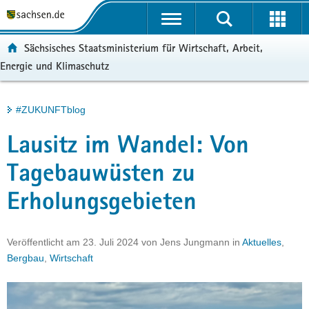
P
Portalübergreifende
o
H
Navigation
r
a
S
ortal:
Sächsisches Staatsministerium für Wirtschaft, Arbeit,
t
u
e
Energie und Klimaschutz
a
p
r
l
t
v
ü
i
i
Hauptinhalt
#ZUKUNFTblog
b
n
c
e
h
e
Lausitz im Wandel: Von
r
a
g
l
Tagebauwüsten zu
r
t
Erholungsgebieten
e
i
f
Veröffentlicht am
23. Juli 2024
von
Jens Jungmann
in
Aktuelles
,
e
Bergbau
,
Wirtschaft
n
d
e
N