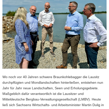
a
v
i
g
a
t
i
o
n
Wo noch vor 40 Jahren schwere Braunkohlebagger die Lausitz
durchpflügten und Mondlandschaften hinterließen, entstehen nun
Jahr für Jahr neue Landschaften, Seen und Erholungsgebiete.
Maßgeblich dafür verantwortlich ist die Lausitzer und
Mitteldeutsche Bergbau-Verwaltungsgesellschaft (LMBV). Heute
ließ sich Sachsens Wirtschafts- und Arbeitsminister Martin Dulig in