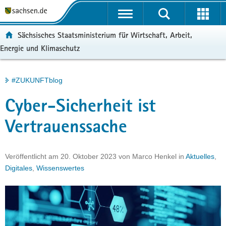
P
Portalübergreifende
o
H
Navigation
r
a
S
ortal:
Sächsisches Staatsministerium für Wirtschaft, Arbeit,
t
u
e
Energie und Klimaschutz
a
p
r
l
t
v
ü
i
i
Hauptinhalt
#ZUKUNFTblog
b
n
c
e
h
e
Cyber-Sicherheit ist
r
a
g
l
Vertrauenssache
r
t
e
i
Veröffentlicht am
20. Oktober 2023
von
Marco Henkel
in
Aktuelles
,
f
Digitales
,
Wissenswertes
e
n
d
e
N