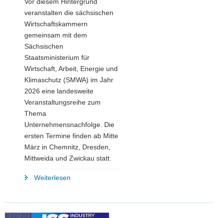
Vor diesem Hintergrund
veranstalten die sächsischen
Wirtschaftskammern
gemeinsam mit dem
Sächsischen
Staatsministerium für
Wirtschaft, Arbeit, Energie und
Klimaschutz (SMWA) im Jahr
2026 eine landesweite
Veranstaltungsreihe zum
Thema
Unternehmensnachfolge. Die
ersten Termine finden ab Mitte
März in Chemnitz, Dresden,
Mittweida und Zwickau statt.
"Lebenswerk
Weiterlesen
verdient
Zukunft:
Freistaat