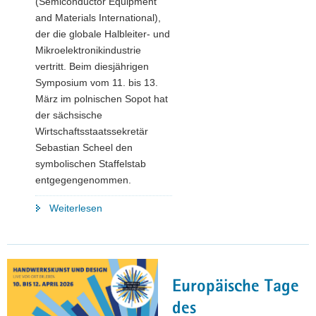
(Semiconductor Equipment
and Materials International),
der die globale Halbleiter- und
Mikroelektronikindustrie
vertritt. Beim diesjährigen
Symposium vom 11. bis 13.
März im polnischen Sopot hat
der sächsische
Wirtschaftsstaatssekretär
Sebastian Scheel den
symbolischen Staffelstab
entgegengenommen.
"Entscheiderforum
Weiterlesen
der
Chip-
Branche
kommt
Europäische Tage
nach
Sachsen"
des