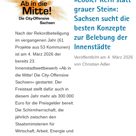
»Cooler Kern statt
klimaneutralen
Wirtschaft:
grauer Stein«:
Studie
Sachsen sucht die
zeigt
besten Konzepte
Unternehmen
Nach der Rekordbeteiligung
konkrete
zur Belebung der
im vergangenen Jahr (61
Dekarbonisierungsoptionen
Innenstädte
Projekte aus 53 Kommunen)
auf"
ist am 4. März 2026 der
Veröffentlicht am
4. März 2026
bereits 23.
von
Christian Adler
Innenstadtwettbewerb »Ab in
die Mitte! Die City-Offensive
Sachsen« gestartet. Der
Freistaat stellt dafür auch in
diesem Jahr mehr als 300.000
Euro für die Preisgelder bereit.
Die Schirmherrschaft, die
jährlich zwischen den
Staatsministerien für
Wirtschaft, Arbeit, Energie und