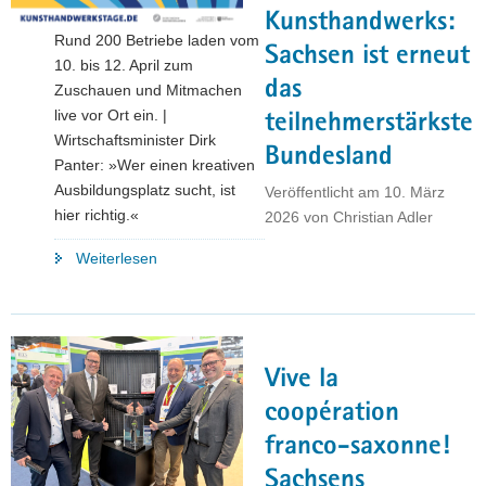
Kunsthandwerks:
Rund 200 Betriebe laden vom
Sachsen ist erneut
10. bis 12. April zum
das
Zuschauen und Mitmachen
live vor Ort ein. |
teilnehmerstärkste
Wirtschaftsminister Dirk
Bundesland
Panter: »Wer einen kreativen
Ausbildungsplatz sucht, ist
Veröffentlicht am
10. März
hier richtig.«
2026
von
Christian Adler
"Europäische
Weiterlesen
Tage
des
Kunsthandwerks:
Sachsen
Vive la
ist
erneut
coopération
das
franco-saxonne!
teilnehmerstärkste
Sachsens
Bundesland"