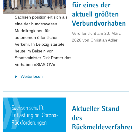
für eines der
aktuell größten
Sachsen positioniert sich als
Verbundvorhaben
eine der bundesweiten
Modellregionen für
Veröffentlicht am
23. März
autonomen öffentlichen
2026
von
Christian Adler
Verkehr. In Leipzig startete
heute im Beisein von
Staatsminister Dirk Panter das
Vorhaben »SIAS-ÖV«.
"EFRE-
Weiterlesen
Technologieförderung:
9,5
Millionen
Euro
Aktueller Stand
für
eines
des
der
Rückmeldeverfahre
aktuell