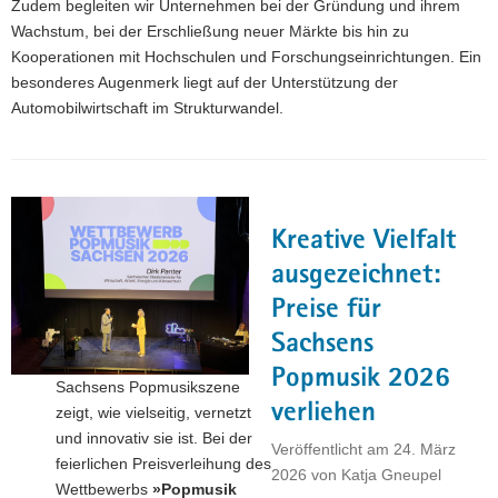
Zudem begleiten wir Unternehmen bei der Gründung und ihrem
a
Wachstum, bei der Erschließung neuer Märkte bis hin zu
v
Kooperationen mit Hochschulen und Forschungseinrichtungen. Ein
i
besonderes Augenmerk liegt auf der Unterstützung der
g
Automobilwirtschaft im Strukturwandel.
a
t
i
o
n
Kreative Vielfalt
ausgezeichnet:
Preise für
Sachsens
Popmusik 2026
Sachsens Popmusikszene
verliehen
zeigt, wie vielseitig, vernetzt
und innovativ sie ist. Bei der
Veröffentlicht am
24. März
feierlichen Preisverleihung des
2026
von
Katja Gneupel
Wettbewerbs
»Popmusik