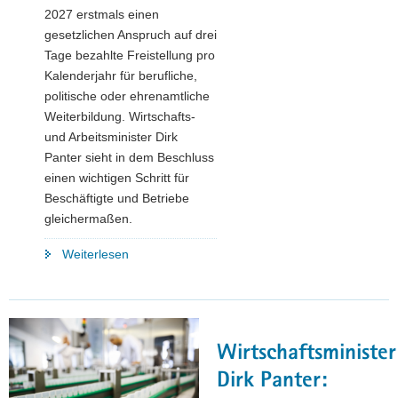
2027 erstmals einen
gesetzlichen Anspruch auf drei
Tage bezahlte Freistellung pro
Kalenderjahr für berufliche,
politische oder ehrenamtliche
Weiterbildung. Wirtschafts-
und Arbeitsminister Dirk
Panter sieht in dem Beschluss
einen wichtigen Schritt für
Beschäftigte und Betriebe
gleichermaßen.
"Gesetz
Weiterlesen
über
den
Anspruch
auf
Wirtschaftsminister
Freistellung
zur
Dirk Panter:
Qualifizierung