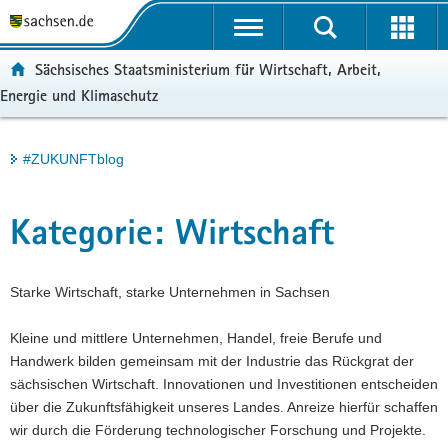
P
Portalübergreifende
o
H
Navigation
r
a
S
ortal:
Sächsisches Staatsministerium für Wirtschaft, Arbeit,
t
u
e
Energie und Klimaschutz
a
p
r
l
t
v
ü
i
i
Hauptinhalt
#ZUKUNFTblog
b
n
c
e
h
e
r
a
Kategorie:
Wirtschaft
g
l
r
t
e
Starke Wirtschaft, starke Unternehmen in Sachsen
i
f
Kleine und mittlere Unternehmen, Handel, freie Berufe und
e
Handwerk bilden gemeinsam mit der Industrie das Rückgrat der
n
sächsischen Wirtschaft. Innovationen und Investitionen entscheiden
d
über die Zukunftsfähigkeit unseres Landes. Anreize hierfür schaffen
e
wir durch die Förderung technologischer Forschung und Projekte.
N