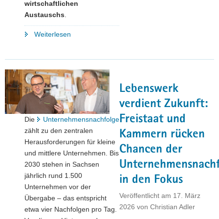
wirtschaftlichen
Austauschs
.
"Wo
Weiterlesen
Geschichten
lebendig
werden:
Die
Lebenswerk
Leipziger
Buchmesse
verdient Zukunft:
als
Freistaat und
Die
Unternehmensnachfolge
Schaufenster
zählt zu den zentralen
Kammern rücken
einer
Herausforderungen für kleine
dynamischen
Chancen der
und mittlere Unternehmen. Bis
Branche"
Unternehmensnachf
2030 stehen in Sachsen
jährlich rund 1.500
in den Fokus
Unternehmen vor der
Veröffentlicht am
17. März
Übergabe – das entspricht
2026
von
Christian Adler
etwa vier Nachfolgen pro Tag.