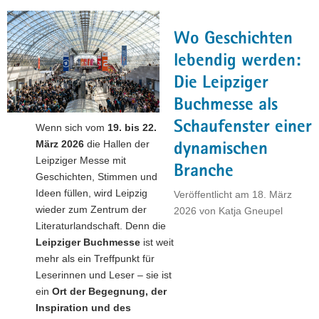
in
Chemnitz
Wo Geschichten
bringt
frischen
lebendig werden:
Wind
Die Leipziger
für
Buchmesse als
Sachsens
Wirtschaft"
Schaufenster einer
Wenn sich vom
19. bis 22.
März 2026
die Hallen der
dynamischen
Leipziger Messe mit
Branche
Geschichten, Stimmen und
Ideen füllen, wird Leipzig
Veröffentlicht am
18. März
wieder zum Zentrum der
2026
von
Katja Gneupel
Literaturlandschaft. Denn die
Leipziger Buchmesse
ist weit
mehr als ein Treffpunkt für
Leserinnen und Leser – sie ist
ein
Ort der Begegnung, der
Inspiration und des