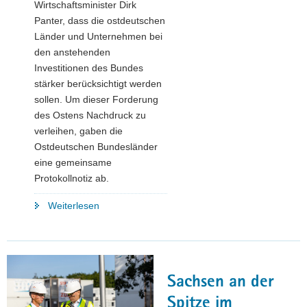
Wirtschaftsminister Dirk
Panter, dass die ostdeutschen
Länder und Unternehmen bei
den anstehenden
Investitionen des Bundes
stärker berücksichtigt werden
sollen. Um dieser Forderung
des Ostens Nachdruck zu
verleihen, gaben die
Ostdeutschen Bundesländer
eine gemeinsame
Protokollnotiz ab.
"Wirtschaftsminister
Weiterlesen
Panter
fordert
im
Bundesrat
Sachsen an der
fairen
Anteil
Spitze im