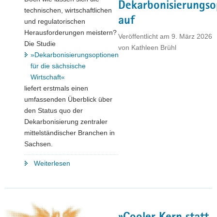
Dekarbonisierungso
technischen, wirtschaftlichen
auf
und regulatorischen
Herausforderungen meistern?
Veröffentlicht am
9. März 2026
Die Studie
von
Kathleen Brühl
»Dekarbonisierungsoptionen
für die sächsische
Wirtschaft«
liefert erstmals einen
umfassenden Überblick über
den Status quo der
Dekarbonisierung zentraler
mittelständischer Branchen in
Sachsen.
"Sachsen
Weiterlesen
auf
dem
Weg
zur