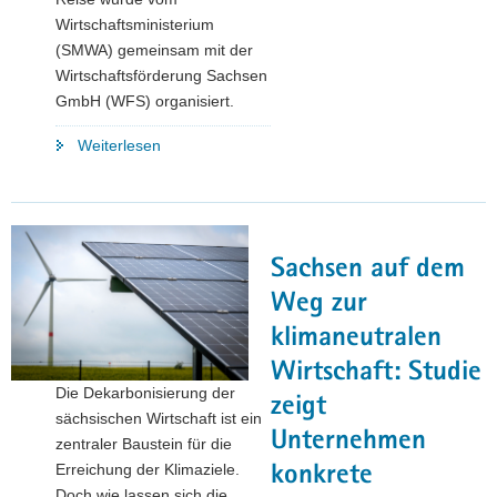
Wirtschaftsministerium
(SMWA) gemeinsam mit der
Wirtschaftsförderung Sachsen
GmbH (WFS) organisiert.
"Vive
Weiterlesen
la
coopération
franco-
saxonne!
Sachsen auf dem
Sachsens
Wirtschaftsminister
Weg zur
Dirk
klimaneutralen
Panter
Wirtschaft: Studie
besucht
Die Dekarbonisierung der
Frankreich"
zeigt
sächsischen Wirtschaft ist ein
Unternehmen
zentraler Baustein für die
Erreichung der Klimaziele.
konkrete
Doch wie lassen sich die