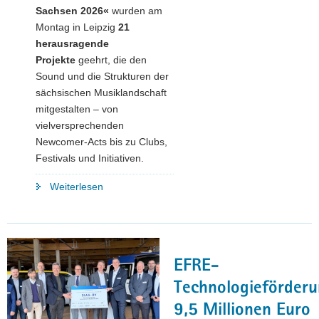
Sachsen 2026«
wurden am
Montag in Leipzig
21
herausragende
Projekte
geehrt, die den
Sound und die Strukturen der
sächsischen Musiklandschaft
mitgestalten – von
vielversprechenden
Newcomer-Acts bis zu Clubs,
Festivals und Initiativen.
"Kreative
Weiterlesen
Vielfalt
ausgezeichnet:
Preise
für
EFRE-
Sachsens
Popmusik
Technologieförderu
2026
9,5 Millionen Euro
verliehen"