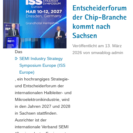
und
Entscheiderforum
Kammern
rücken
der Chip-Branche
Chancen
kommt nach
der
Sachsen
Unternehmensnachfolge
in
Veröffentlicht am
13. März
den
Das
2026
von
smwablog-admin
Fokus"
SEMI Industry Strategy
Symposium Europe (ISS
Europe)
, ein hochrangiges Strategie-
und Entscheiderforum der
internationalen Halbleiter- und
Mikroelektronikindustrie, wird
in den Jahren 2027 und 2028
in Sachsen stattfinden.
Ausrichter ist der
internationale Verband SEMI