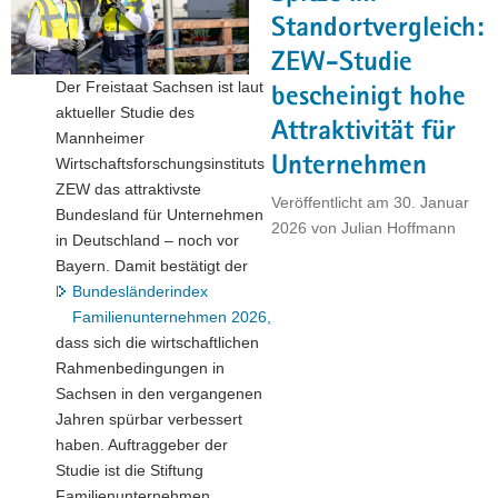
für
Standortvergleich:
Ostdeutschland
ZEW-Studie
bei
Der Freistaat Sachsen ist laut
Verteidigungsinvestitionen"
bescheinigt hohe
aktueller Studie des
Attraktivität für
Mannheimer
Unternehmen
Wirtschaftsforschungsinstituts
ZEW das attraktivste
Veröffentlicht am
30. Januar
Bundesland für Unternehmen
2026
von
Julian Hoffmann
in Deutschland – noch vor
Bayern. Damit bestätigt der
Bundesländerindex
Familienunternehmen 2026,
dass sich die wirtschaftlichen
Rahmenbedingungen in
Sachsen in den vergangenen
Jahren spürbar verbessert
haben. Auftraggeber der
Studie ist die Stiftung
Familienunternehmen.