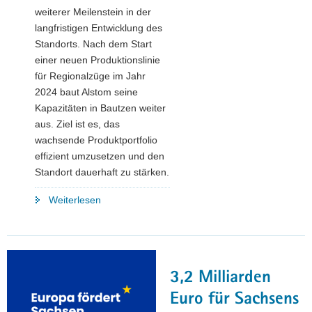
weiterer Meilenstein in der
langfristigen Entwicklung des
Standorts. Nach dem Start
einer neuen Produktionslinie
für Regionalzüge im Jahr
2024 baut Alstom seine
Kapazitäten in Bautzen weiter
aus. Ziel ist es, das
wachsende Produktportfolio
effizient umzusetzen und den
Standort dauerhaft zu stärken.
"Ministerbesuch
Weiterlesen
bei
Alstom
in
Bautzen
3,2 Milliarden
–
Schienenfahrzeuge
Euro für Sachsens
»Made