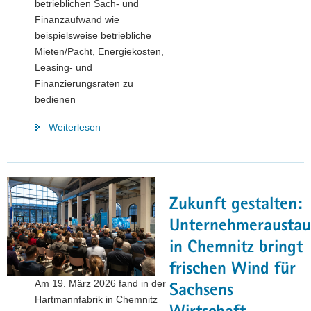
betrieblichen Sach- und
Finanzaufwand wie
beispielsweise betriebliche
Mieten/Pacht, Energiekosten,
Leasing- und
Finanzierungsraten zu
bedienen
"Aktueller
Weiterlesen
Stand
des
Rückmeldeverfahrens
zu
Zukunft gestalten:
den
Corona-
Unternehmeraustau
Soforthilfen
in Chemnitz bringt
2020"
frischen Wind für
Am 19. März 2026 fand in der
Sachsens
Hartmannfabrik in Chemnitz