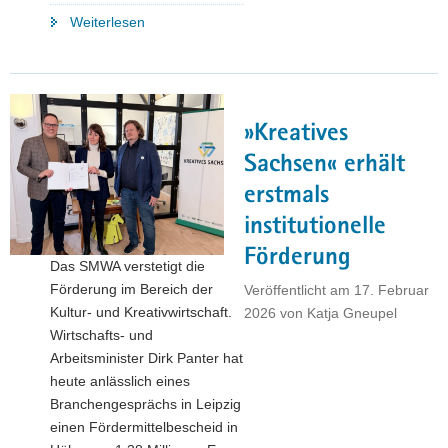
"Europa
Weiterlesen
fördert
Sachsen:
Freistaat
unterstützt
»Kreatives
Unternehmen
seit
Sachsen« erhält
2023
erstmals
mit
institutionelle
rund
87
Förderung
Das SMWA verstetigt die
Millionen
Förderung im Bereich der
Veröffentlicht am
17. Februar
Euro
Kultur- und Kreativwirtschaft.
2026
von
Katja Gneupel
aus
Wirtschafts- und
dem
Arbeitsminister Dirk Panter hat
MINT-
heute anlässlich eines
Fachkräfteprogramm
Branchengesprächs in Leipzig
ESF
einen Fördermittelbescheid in
Plus"