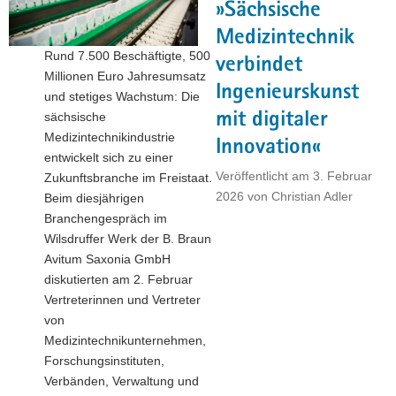
»Sächsische
im
Medizintechnik
Freistaat
Rund 7.500 Beschäftigte, 500
Sachsen
verbindet
Millionen Euro Jahresumsatz
beschlossen"
Ingenieurskunst
und stetiges Wachstum: Die
mit digitaler
sächsische
Medizintechnikindustrie
Innovation«
entwickelt sich zu einer
Veröffentlicht am
3. Februar
Zukunftsbranche im Freistaat.
2026
von
Christian Adler
Beim diesjährigen
Branchengespräch im
Wilsdruffer Werk der B. Braun
Avitum Saxonia GmbH
diskutierten am 2. Februar
Vertreterinnen und Vertreter
von
Medizintechnikunternehmen,
Forschungsinstituten,
Verbänden, Verwaltung und