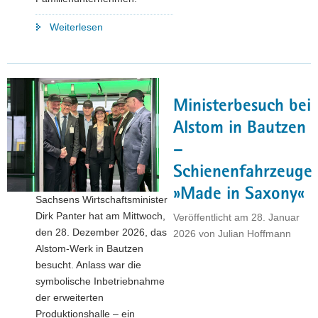
"Sachsen
Weiterlesen
an
der
Spitze
im
Ministerbesuch bei
Standortvergleich:
ZEW-
Alstom in Bautzen
Studie
–
bescheinigt
Schienenfahrzeuge
hohe
Attraktivität
»Made in Saxony«
Sachsens Wirtschaftsminister
für
Dirk Panter hat am Mittwoch,
Veröffentlicht am
28. Januar
Unternehmen"
den 28. Dezember 2026, das
2026
von
Julian Hoffmann
Alstom-Werk in Bautzen
besucht. Anlass war die
symbolische Inbetriebnahme
der erweiterten
Produktionshalle – ein