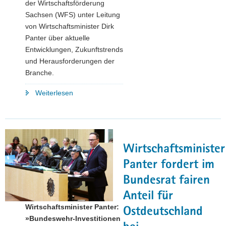
der Wirtschaftsförderung
Sachsen (WFS) unter Leitung
von Wirtschaftsminister Dirk
Panter über aktuelle
Entwicklungen, Zukunftstrends
und Herausforderungen der
Branche.
"Wirtschaftsminister
Weiterlesen
Dirk
Panter:
»Sächsische
Medizintechnik
Wirtschaftsminister
verbindet
Ingenieurskunst
Panter fordert im
mit
Bundesrat fairen
digitaler
Anteil für
Innovation«"
Wirtschaftsminister Panter:
Ostdeutschland
»Bundeswehr-Investitionen