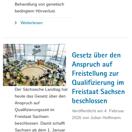
Behandlung von genetisch
bedingtem Hörverlust.
"Ein
Weiterlesen
weiterer
Meilenstein
für
die
Gesetz über den
sächsische
Life-
Anspruch auf
Sciences-
Freistellung zur
Branche"
Qualifizierung im
Der Sächsische Landtag hat
Freistaat Sachsen
heute das Gesetz über den
beschlossen
Anspruch auf
Qualifizierungszeit im
Veröffentlicht am
4. Februar
Freistaat Sachsen
2026
von
Julian Hoffmann
beschlossen. Damit schafft
Sachsen ab dem 1. Januar