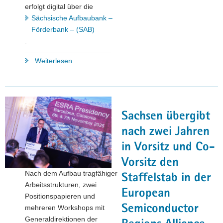
erfolgt digital über die
Sächsische Aufbaubank –
Förderbank – (SAB)
.
"Neustart
Weiterlesen
des
sächsischen
Reparaturbonus"
Sachsen übergibt
nach zwei Jahren
in Vorsitz und Co-
Vorsitz den
Nach dem Aufbau tragfähiger
Staffelstab in der
Arbeitsstrukturen, zwei
European
Positionspapieren und
Semiconductor
mehreren Workshops mit
Generaldirektionen der