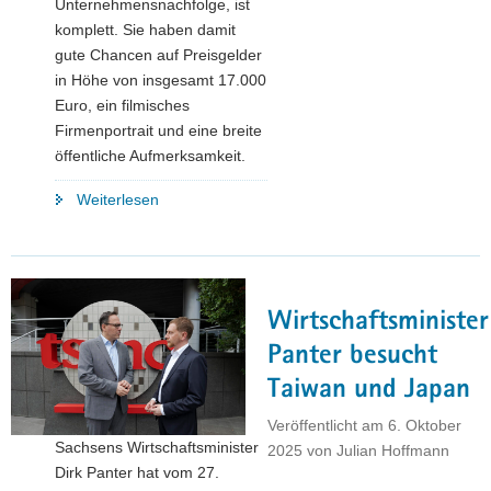
Unternehmensnachfolge, ist
komplett. Sie haben damit
gute Chancen auf Preisgelder
in Höhe von insgesamt 17.000
Euro, ein filmisches
Firmenportrait und eine breite
öffentliche Aufmerksamkeit.
"Erfolgreiche
Weiterlesen
Unternehmensnachfolge:
Das
sind
die
Wirtschaftsminister
Nominierten
für
Panter besucht
den
Taiwan und Japan
Sächsischen
Meilenstein
Veröffentlicht am
6. Oktober
Sachsens Wirtschaftsminister
2025"
2025
von
Julian Hoffmann
Dirk Panter hat vom 27.