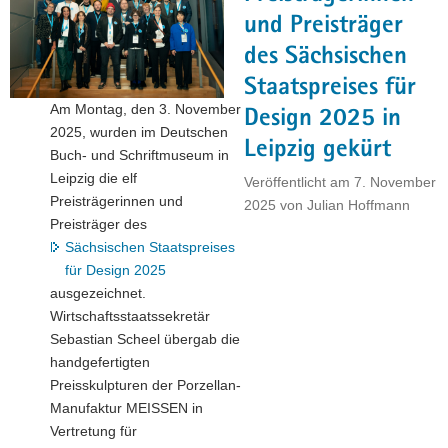
Vorsitz
und Preisträger
und
des Sächsischen
Co-
Staatspreises für
Vorsitz
Am Montag, den 3. November
den
Design 2025 in
2025, wurden im Deutschen
Staffelstab
Leipzig gekürt
Buch- und Schriftmuseum in
in
Leipzig die elf
der
Veröffentlicht am
7. November
Preisträgerinnen und
European
2025
von
Julian Hoffmann
Preisträger des
Semiconductor
Sächsischen Staatspreises
Regions
für Design 2025
Alliance"
ausgezeichnet.
Wirtschaftsstaatssekretär
Sebastian Scheel übergab die
handgefertigten
Preisskulpturen der Porzellan-
Manufaktur MEISSEN in
Vertretung für