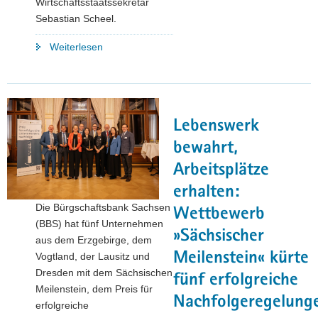
Wirtschaftsstaatssekretär
Sebastian Scheel.
"Altpapiereinsatz
Weiterlesen
von
85
Prozent:
Sachsens
Lebenswerk
Papierindustrie
setzt
bewahrt,
auf
Arbeitsplätze
Kreislaufwirtschaft"
erhalten:
Die Bürgschaftsbank Sachsen
Wettbewerb
(BBS) hat fünf Unternehmen
»Sächsischer
aus dem Erzgebirge, dem
Meilenstein« kürte
Vogtland, der Lausitz und
Dresden mit dem Sächsischen
fünf erfolgreiche
Meilenstein, dem Preis für
Nachfolgeregelung
erfolgreiche