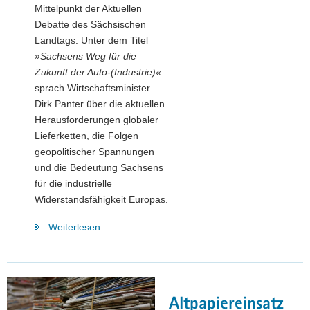
Mittelpunkt der Aktuellen
Debatte des Sächsischen
Landtags. Unter dem Titel
»Sachsens Weg für die
Zukunft der Auto-(Industrie)«
sprach Wirtschaftsminister
Dirk Panter über die aktuellen
Herausforderungen globaler
Lieferketten, die Folgen
geopolitischer Spannungen
und die Bedeutung Sachsens
für die industrielle
Widerstandsfähigkeit Europas.
"VW-
Weiterlesen
und
Chipkrise:
Sachsens
Weg
Altpapiereinsatz
für