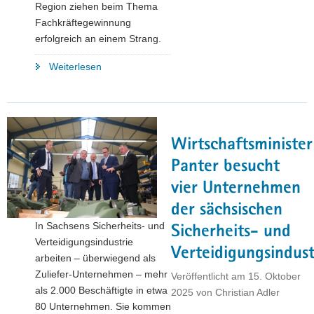
Region ziehen beim Thema
Fachkräftegewinnung
erfolgreich an einem Strang.
"Vom
Weiterlesen
Praktikum
zur
Erfolgsgeschichte
–
Wirtschaftsminister
Kirgisische
Fachkräfte
Panter besucht
bereichern
vier Unternehmen
Nordsachsen"
der sächsischen
In Sachsens Sicherheits- und
Sicherheits- und
Verteidigungsindustrie
Verteidigungsindust
arbeiten – überwiegend als
Zuliefer-Unternehmen – mehr
Veröffentlicht am
15. Oktober
als 2.000 Beschäftigte in etwa
2025
von
Christian Adler
80 Unternehmen. Sie kommen