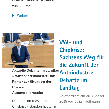
Dresden verliehen – bereits
zum 26. Mal.
"Sächsischer
Weiterlesen
Gründerpreis
2026
gestartet:
Bühne
VW- und
für
Sachsens
Chipkrise:
Innovationskraft"
Sachsens Weg für
die Zukunft der
Aktuelle Debatte im Landtag
Autoindustrie –
– Wirtschaftsminister Dirk
Debatte im
Panter zur Situation der
Landtag
Chip- und
Automobilbranche
Veröffentlicht am
30. Oktober
Die Themen »VW- und
2025
von
Julian Hoffmann
Chipkrise« standen heute im