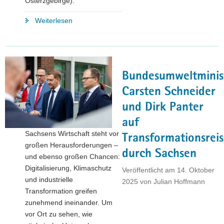
Osterzgebirge).
"Wirtschaftsminister
Weiterlesen
Panter
besucht
vier
Unternehmen
Bundesumweltminis
der
sächsischen
Carsten Schneider
Sicherheits-
und Dirk Panter
und
auf
Verteidigungsindustrie"
Sachsens Wirtschaft steht vor
Transformationsrei
großen Herausforderungen –
durch Sachsen
und ebenso großen Chancen:
Digitalisierung, Klimaschutz
Veröffentlicht am
14. Oktober
und industrielle
2025
von
Julian Hoffmann
Transformation greifen
zunehmend ineinander. Um
vor Ort zu sehen, wie