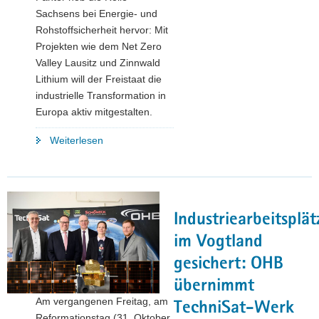
Sachsens bei Energie- und
Rohstoffsicherheit hervor: Mit
Projekten wie dem Net Zero
Valley Lausitz und Zinnwald
Lithium will der Freistaat die
industrielle Transformation in
Europa aktiv mitgestalten.
"Sächsische
Weiterlesen
Staatsregierung
beschließt
Europastrategie
und
Industriearbeitsplät
positioniert
sich
im Vogtland
zum
gesichert: OHB
Mehrjährigen
übernimmt
Finanzrahmen
Am vergangenen Freitag, am
der
TechniSat-Werk
Reformationstag (31. Oktober