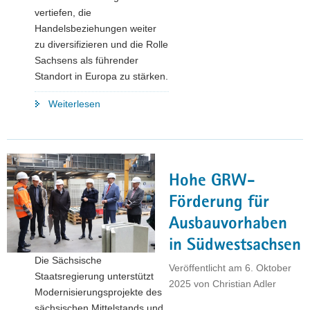
vertiefen, die
Handelsbeziehungen weiter
zu diversifizieren und die Rolle
Sachsens als führender
Standort in Europa zu stärken.
"Wirtschaftsminister
Weiterlesen
Panter
besucht
Taiwan
und
Hohe GRW-
Japan"
Förderung für
Ausbauvorhaben
in Südwestsachsen
Die Sächsische
Veröffentlicht am
6. Oktober
Staatsregierung unterstützt
2025
von
Christian Adler
Modernisierungsprojekte des
sächsischen Mittelstands und