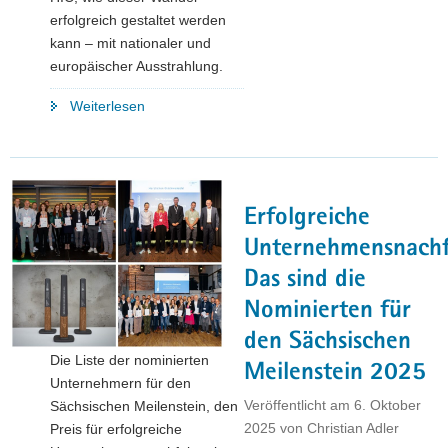
erfolgreich gestaltet werden
kann – mit nationaler und
europäischer Ausstrahlung.
"Das
Weiterlesen
H
in
Chemnitz:
Wasserstoffzentrum
Erfolgreiche
HIC
nimmt
Unternehmensnachf
seine
Das sind die
Arbeit
Nominierten für
auf"
den Sächsischen
Die Liste der nominierten
Meilenstein 2025
Unternehmern für den
Veröffentlicht am
6. Oktober
Sächsischen Meilenstein, den
2025
von
Christian Adler
Preis für erfolgreiche