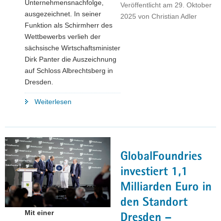
Unternehmensnachfolge,
Veröffentlicht am
29. Oktober
ausgezeichnet. In seiner
2025
von
Christian Adler
Funktion als Schirmherr des
Wettbewerbs verlieh der
sächsische Wirtschaftsminister
Dirk Panter die Auszeichnung
auf Schloss Albrechtsberg in
Dresden.
"Lebenswerk
Weiterlesen
bewahrt,
Arbeitsplätze
erhalten:
Wettbewerb
GlobalFoundries
»Sächsischer
Meilenstein«
investiert 1,1
kürte
Milliarden Euro in
fünf
den Standort
erfolgreiche
Mit einer
Nachfolgeregelungen"
Dresden –