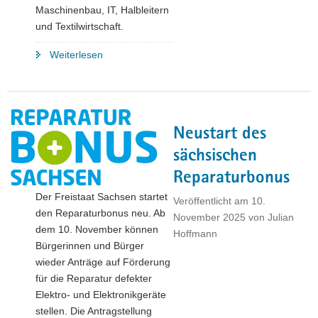
Maschinenbau, IT, Halbleitern
und Textilwirtschaft.
"Indien
Weiterlesen
als
Partnerland
der
Zukunft:
Neustart des
Sachsens
Wirtschaftsminister
sächsischen
Dirk
Reparaturbonus
Panter
Der Freistaat Sachsen startet
baut
Veröffentlicht am
10.
den Reparaturbonus neu. Ab
Beziehungen
November 2025
von
Julian
dem 10. November können
zu
Hoffmann
Bürgerinnen und Bürger
Tamil
wieder Anträge auf Förderung
Nadu
für die Reparatur defekter
weiter
Elektro- und Elektronikgeräte
aus"
stellen. Die Antragstellung