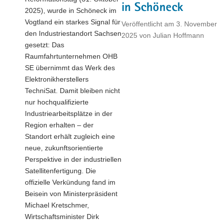
EU
in Schöneck
2025), wurde in Schöneck im
ab
Vogtland ein starkes Signal für
2028"
Veröffentlicht am
3. November
den Industriestandort Sachsen
2025
von
Julian Hoffmann
gesetzt: Das
Raumfahrtunternehmen OHB
SE übernimmt das Werk des
Elektronikherstellers
TechniSat. Damit bleiben nicht
nur hochqualifizierte
Industriearbeitsplätze in der
Region erhalten – der
Standort erhält zugleich eine
neue, zukunftsorientierte
Perspektive in der industriellen
Satellitenfertigung. Die
offizielle Verkündung fand im
Beisein von Ministerpräsident
Michael Kretschmer,
Wirtschaftsminister Dirk