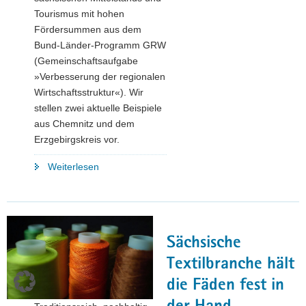
Tourismus mit hohen
Fördersummen aus dem
Bund-Länder-Programm GRW
(Gemeinschaftsaufgabe
»Verbesserung der regionalen
Wirtschaftsstruktur«). Wir
stellen zwei aktuelle Beispiele
aus Chemnitz und dem
Erzgebirgskreis vor.
"Hohe
Weiterlesen
GRW-
Förderung
für
Ausbauvorhaben
Sächsische
in
Südwestsachsen"
Textilbranche hält
die Fäden fest in