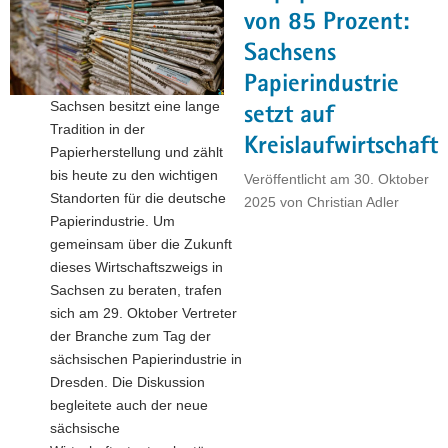
die
von 85 Prozent:
Zukunft
Sachsens
der
Papierindustrie
Autoindustrie
Sachsen besitzt eine lange
–
setzt auf
Tradition in der
Debatte
Kreislaufwirtschaft
Papierherstellung und zählt
im
bis heute zu den wichtigen
Landtag"
Veröffentlicht am
30. Oktober
Standorten für die deutsche
2025
von
Christian Adler
Papierindustrie. Um
gemeinsam über die Zukunft
dieses Wirtschaftszweigs in
Sachsen zu beraten, trafen
sich am 29. Oktober Vertreter
der Branche zum Tag der
sächsischen Papierindustrie in
Dresden. Die Diskussion
begleitete auch der neue
sächsische