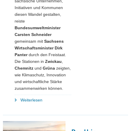
sächsische Unternehmen,
Initiativen und Kommunen
diesen Wandel gestalten,
reiste
Bundesumweltminister
Carsten Schneider
gemeinsam mit
Sachsens
Wirtschaftsminister Dirk
Panter
durch den Freistaat.
Die Stationen in
Zwickau
,
Chemnitz
und
Grüna
zeigten,
wie Klimaschutz, Innovation
und wirtschaftliche Stärke
zusammenwirken können.
"Bundesumweltminister
Weiterlesen
Carsten
Schneider
und
Dirk