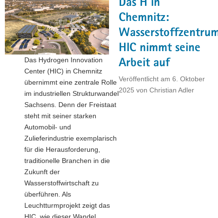
Das H in
Panter
auf
Chemnitz:
Transformationsreise
Wasserstoffzentru
durch
HIC nimmt seine
Sachsen"
Das Hydrogen Innovation
Arbeit auf
Center (HIC) in Chemnitz
Veröffentlicht am
6. Oktober
übernimmt eine zentrale Rolle
2025
von
Christian Adler
im industriellen Strukturwandel
Sachsens. Denn der Freistaat
steht mit seiner starken
Automobil- und
Zulieferindustrie exemplarisch
für die Herausforderung,
traditionelle Branchen in die
Zukunft der
Wasserstoffwirtschaft zu
überführen. Als
Leuchtturmprojekt zeigt das
HIC, wie dieser Wandel