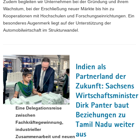
Zudem begleiten wir Unternehmen bei der Gründung und ihrem
a
Wachstum, bei der Erschließung neuer Märkte bis hin zu
v
Kooperationen mit Hochschulen und Forschungseinrichtungen. Ein
i
besonderes Augenmerk liegt auf der Unterstützung der
g
Automobilwirtschaft im Strukturwandel.
a
t
i
o
n
Indien als
Partnerland der
Zukunft: Sachsens
Wirtschaftsminister
Dirk Panter baut
Eine Delegationsreise
Beziehungen zu
zwischen
Fachkräftegewinnung,
Tamil Nadu weiter
industrieller
aus
Zusammenarbeit und neuen