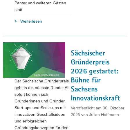
Panter und weiteren Gästen
statt.
"Industriearbeitsplätze
Weiterlesen
im
Vogtland
gesichert:
OHB
Sächsischer
übernimmt
TechniSat-
Gründerpreis
Werk
2026 gestartet:
in
Bühne für
Der Sächsische Gründerpreis
Schöneck"
geht in die nächste Runde: Ab
Sachsens
sofort können sich
Innovationskraft
Gründerinnen und Gründer,
Start-ups und Scale-ups mit
Veröffentlicht am
30. Oktober
innovativen Geschäftsideen
2025
von
Julian Hoffmann
und erfolgreichen
Gründungskonzepten für den