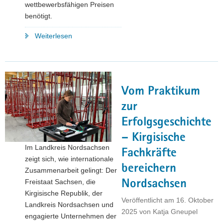
wettbewerbsfähigen Preisen
benötigt.
"Stahlbranche
Weiterlesen
benötigt
verlässliche
Energieversorgung
zu
Vom Praktikum
planbaren
und
zur
wettbewerbsfähigen
Erfolgsgeschichte
Preisen"
– Kirgisische
Im Landkreis Nordsachsen
Fachkräfte
zeigt sich, wie internationale
bereichern
Zusammenarbeit gelingt: Der
Freistaat Sachsen, die
Nordsachsen
Kirgisische Republik, der
Veröffentlicht am
16. Oktober
Landkreis Nordsachsen und
2025
von
Katja Gneupel
engagierte Unternehmen der