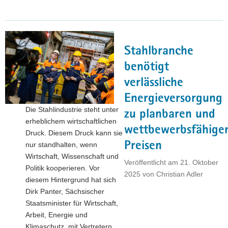
investiert
1,1
Milliarden
Euro
Stahlbranche
in
den
benötigt
Standort
verlässliche
Dresden
Energieversorgung
–
Die Stahlindustrie steht unter
Stärkung
zu planbaren und
erheblichem wirtschaftlichen
für
wettbewerbsfähige
Druck. Diesem Druck kann sie
Sachsens
Preisen
nur standhalten, wenn
Chip-
Wirtschaft, Wissenschaft und
Zukunft"
Veröffentlicht am
21. Oktober
Politik kooperieren. Vor
2025
von
Christian Adler
diesem Hintergrund hat sich
Dirk Panter, Sächsischer
Staatsminister für Wirtschaft,
Arbeit, Energie und
Klimaschutz, mit Vertretern