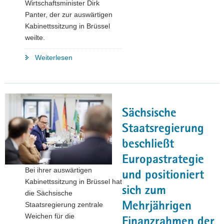
Wirtschaftsminister Dirk
Panter, der zur auswärtigen
Kabinettssitzung in Brüssel
weilte.
"Preisträgerinnen
Weiterlesen
und
Preisträger
des
Sächsischen
Sächsische
Staatspreises
für
Staatsregierung
Design
beschließt
2025
Europastrategie
in
Bei ihrer auswärtigen
Leipzig
und positioniert
Kabinettssitzung in Brüssel hat
gekürt"
sich zum
die Sächsische
Mehrjährigen
Staatsregierung zentrale
Weichen für die
Finanzrahmen der