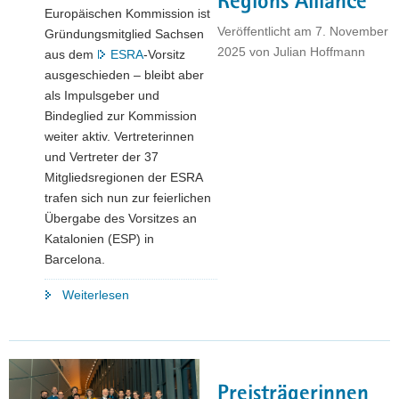
Regions Alliance
Europäischen Kommission ist
Veröffentlicht am
7. November
Gründungsmitglied Sachsen
2025
von
Julian Hoffmann
aus dem
ESRA
-Vorsitz
ausgeschieden – bleibt aber
als Impulsgeber und
Bindeglied zur Kommission
weiter aktiv. Vertreterinnen
und Vertreter der 37
Mitgliedsregionen der ESRA
trafen sich nun zur feierlichen
Übergabe des Vorsitzes an
Katalonien (ESP) in
Barcelona.
"Sachsen
Weiterlesen
übergibt
nach
zwei
Jahren
Preisträgerinnen
in