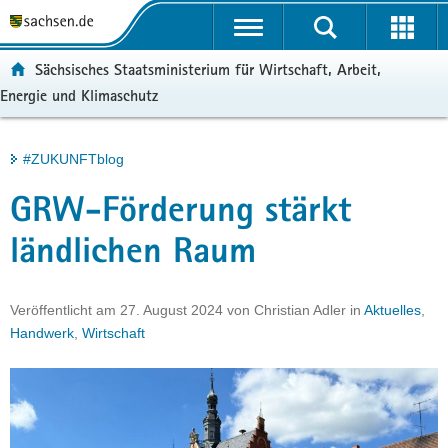
P
Portalübergreifende
o
H
Navigation
r
a
S
ortal:
Sächsisches Staatsministerium für Wirtschaft, Arbeit,
t
u
e
Energie und Klimaschutz
a
p
r
l
t
v
ü
i
i
Hauptinhalt
#ZUKUNFTblog
b
n
c
e
h
e
GRW-Förderung stärkt
r
a
g
l
ländlichen Raum
r
t
e
i
Veröffentlicht am
27. August 2024
von
Christian Adler
in
Aktuelles
,
f
Handwerk
,
Wirtschaft
e
n
d
e
N