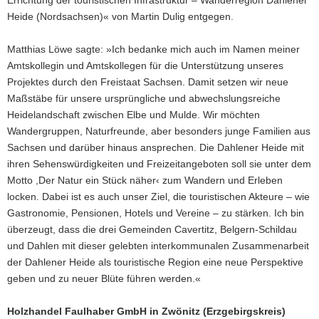
Errichtung der touristischen Infrastruktur – Wanderregion Dahlener
Heide (Nordsachsen)« von Martin Dulig entgegen.
Matthias Löwe sagte: »Ich bedanke mich auch im Namen meiner
Amtskollegin und Amtskollegen für die Unterstützung unseres
Projektes durch den Freistaat Sachsen. Damit setzen wir neue
Maßstäbe für unsere ursprüngliche und abwechslungsreiche
Heidelandschaft zwischen Elbe und Mulde. Wir möchten
Wandergruppen, Naturfreunde, aber besonders junge Familien aus
Sachsen und darüber hinaus ansprechen. Die Dahlener Heide mit
ihren Sehenswürdigkeiten und Freizeitangeboten soll sie unter dem
Motto ,Der Natur ein Stück näher‹ zum Wandern und Erleben
locken. Dabei ist es auch unser Ziel, die touristischen Akteure – wie
Gastronomie, Pensionen, Hotels und Vereine – zu stärken. Ich bin
überzeugt, dass die drei Gemeinden Cavertitz, Belgern-Schildau
und Dahlen mit dieser gelebten interkommunalen Zusammenarbeit
der Dahlener Heide als touristische Region eine neue Perspektive
geben und zu neuer Blüte führen werden.«
Holzhandel Faulhaber GmbH in Zwönitz (Erzgebirgskreis)