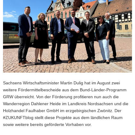
a
v
i
g
a
t
i
o
n
Sachsens Wirtschaftsminister Martin Dulig hat im August zwei
weitere Fördermittelbescheide aus dem Bund-Länder-Programm
GRW überreicht. Von der Förderung profitieren nun auch die
Wanderregion Dahlener Heide im Landkreis Nordsachsen und die
Holzhandel Faulhaber GmbH im erzgebirgischen Zwönitz. Der
#ZUKUNFTblog stellt diese Projekte aus dem ländlichen Raum
sowie weitere bereits geförderte Vorhaben vor.