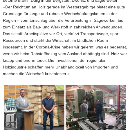
betonte Martin Dulig in der Bergstadt Zwönitz und sagte weiter:
»Der Reichtum an Holz gerade im Westerzgebirge bietet eine gute
Grundlage für lange und robuste Wertschöpfungsketten in der
Region – vom Einschlag über die Verarbeitung in Sägewerken bis
zum Einsatz als Bau- und Werkstoff in zahlreichen Anwendungen.
Das schafft Arbeitsplätze vor Ort, verkürzt Transportwege, spart
Ressourcen und stärkt die Wirtschaft im ländlichen Raum
insgesamt. In der Corona-Krise haben wir gelernt, was es bedeutet,
wenn wir beim Rohstoffbezug vom Ausland abhängig sind. Holz war
knapp und enorm teuer. Die Investitionen der regionalen
Holzindustrie schaffen mehr Unabhängigkeit von Importen und
machen die Wirtschaft krisenfester.«