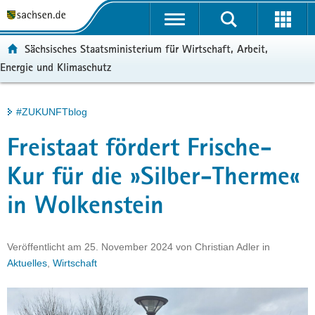
P
Portalübergreifende
o
H
Navigation
r
a
S
ortal:
Sächsisches Staatsministerium für Wirtschaft, Arbeit,
t
u
e
Energie und Klimaschutz
a
p
r
l
t
v
ü
i
i
Hauptinhalt
#ZUKUNFTblog
b
n
c
e
h
e
Freistaat fördert Frische-
r
a
g
l
Kur für die »Silber-Therme«
r
t
in Wolkenstein
e
i
f
Veröffentlicht am
25. November 2024
von
Christian Adler
in
e
Aktuelles
,
Wirtschaft
n
d
e
N