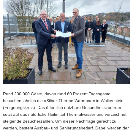
a
v
i
g
a
t
i
o
n
Rund 200.000 Gäste, davon rund 60 Prozent Tagesgäste,
besuchen jährlich die »Silber-Therme Warmbad« in Wolkenstein
(Erzgebirgskreis). Das öffentlich nutzbare Gesundheitszentrum
setzt auf das natürliche Heilmittel Thermalwasser und verzeichnet
steigende Besucherzahlen. Um dieser Nachfrage gerecht zu
werden, besteht Ausbau- und Sanierungsbedarf. Dabei werden der