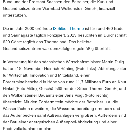
Bund und der Freistaat Sachsen den Betreiber, die Kur- und
Gesundheitszentrum Warmbad Wolkenstein GmbH, finanziell
unterstützen.
Die im Jahr 2000 eröffnete
Silber-Therme
ist für rund 460 Bade-
und Saunagäste täglich konzipiert. 2019 besuchten im Durchschnitt
620 Gäste täglich das Thermalbad. Das beliebte
Gesundheitszentrum war demzufolge regelmäßig überfüllt.
In Vertretung für den sächsischen Wirtschaftsminister Martin Dulig
hat am 18. November Heinrich Hünting (Foto links), Abteilungsleiter
für Wirtschaft, Innovation und Mittelstand, einen
Fördermittelbescheid in Höhe von rund 11,7 Millionen Euro an Knut
Hinkel (Foto Mitte), Geschäftsführer der Silber-Therme GmbH, und
den Wolkensteiner Bauamtsleiter Jens Voigt (Foto rechts)
überreicht. Mit den Fördermitteln möchte der Betreiber u.a. die
Wasserflächen erweitern, die Wasseraufbereitung erneuern und
das Außenbecken samt Außenanlagen vergrößern. Außerdem sind
der Bau einer energetischen Außenpool-Abdeckung und einer
Photovoltaikanlage geplant.