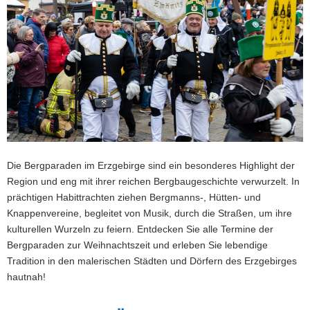
a
v
i
g
a
t
i
o
n
Die Bergparaden im Erzgebirge sind ein besonderes Highlight der
Region und eng mit ihrer reichen Bergbaugeschichte verwurzelt. In
prächtigen Habittrachten ziehen Bergmanns-, Hütten- und
Knappenvereine, begleitet von Musik, durch die Straßen, um ihre
kulturellen Wurzeln zu feiern. Entdecken Sie alle Termine der
Bergparaden zur Weihnachtszeit und erleben Sie lebendige
Tradition in den malerischen Städten und Dörfern des Erzgebirges
hautnah!