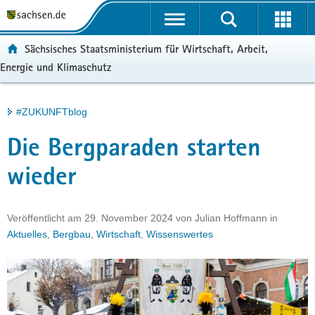
P
Portalübergreifende
o
H
Navigation
r
a
S
ortal:
Sächsisches Staatsministerium für Wirtschaft, Arbeit,
t
u
e
Energie und Klimaschutz
a
p
r
l
t
v
ü
i
i
Hauptinhalt
#ZUKUNFTblog
b
n
c
e
h
e
Die Bergparaden starten
r
a
g
l
wieder
r
t
e
i
Veröffentlicht am
29. November 2024
von
Julian Hoffmann
in
f
Aktuelles
,
Bergbau
,
Wirtschaft
,
Wissenswertes
e
n
d
e
N