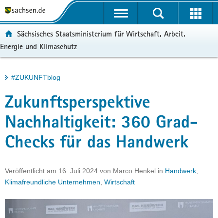
P
Portalübergreifende
o
H
Navigation
r
a
S
ortal:
Sächsisches Staatsministerium für Wirtschaft, Arbeit,
t
u
e
Energie und Klimaschutz
a
p
r
l
t
v
ü
i
i
Hauptinhalt
#ZUKUNFTblog
b
n
c
e
h
e
Zukunftsperspektive
r
a
g
l
Nachhaltigkeit: 360 Grad-
r
t
Checks für das Handwerk
e
i
f
Veröffentlicht am
16. Juli 2024
von
Marco Henkel
in
Handwerk
,
e
Klimafreundliche Unternehmen
,
Wirtschaft
n
d
e
N