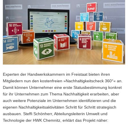
a
v
i
g
a
t
i
o
n
Experten der Handwerkskammern im Freistaat bieten ihren
Mitgliedern nun den kostenfreien »Nachhaltigkeitscheck 360°« an.
Damit können Unternehmer eine erste Statusbestimmung konkret
für ihr Unternehmen zum Thema Nachhaltigkeit erarbeiten, aber
auch weitere Potenziale im Unternehmen identifizieren und die
eigenen Nachhaltigkeitsaktivitäten Schritt für Schritt strategisch
ausbauen. Steffi Schönherr, Abteilungsleiterin Umwelt und
Technologie der HWK Chemnitz, erklärt das Projekt näher: