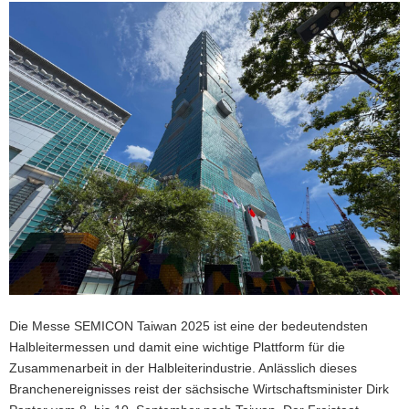
a
v
i
g
a
t
i
o
n
Die Messe SEMICON Taiwan 2025 ist eine der bedeutendsten
Halbleitermessen und damit eine wichtige Plattform für die
Zusammenarbeit in der Halbleiterindustrie. Anlässlich dieses
Branchenereignisses reist der sächsische Wirtschaftsminister Dirk