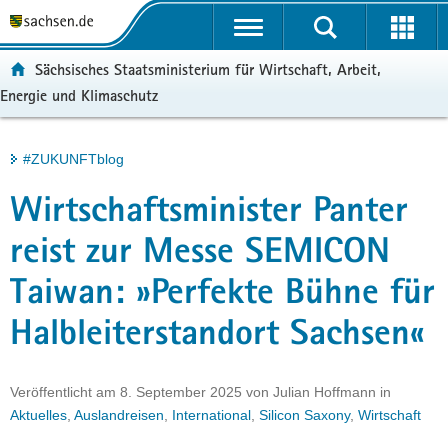
P
Portalübergreifende
o
H
Navigation
r
a
S
ortal:
Sächsisches Staatsministerium für Wirtschaft, Arbeit,
t
u
e
Energie und Klimaschutz
a
p
r
l
t
v
ü
i
i
Hauptinhalt
#ZUKUNFTblog
b
n
c
e
h
e
Wirtschaftsminister Panter
r
a
g
l
reist zur Messe SEMICON
r
t
Taiwan: »Perfekte Bühne für
e
i
Halbleiterstandort Sachsen«
f
e
n
Veröffentlicht am
8. September 2025
von
Julian Hoffmann
in
d
Aktuelles
,
Auslandreisen
,
International
,
Silicon Saxony
,
Wirtschaft
e
N