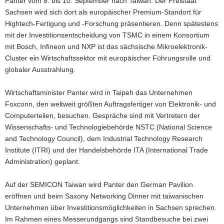
Panter vom 8. bis 10. September nach Taiwan. Der Freistaat
Sachsen wird sich dort als europäischer Premium-Standort für
Hightech-Fertigung und -Forschung präsentieren. Denn spätestens
mit der Investitionsentscheidung von TSMC in einem Konsortium
mit Bosch, Infineon und NXP ist das sächsische Mikroelektronik-
Cluster ein Wirtschaftssektor mit europäischer Führungsrolle und
globaler Ausstrahlung.
Wirtschaftsminister Panter wird in Taipeh das Unternehmen
Foxconn, den weltweit größten Auftragsfertiger von Elektronik- und
Computerteilen, besuchen. Gespräche sind mit Vertretern der
Wissenschafts- und Technologiebehörde NSTC (National Science
and Technology Council), dem Industrial Technology Research
Institute (ITRI) und der Handelsbehörde ITA (International Trade
Administration) geplant.
Auf der SEMICON Taiwan wird Panter den German Pavilion
eröffnen und beim Saxony Networking Dinner mit taiwanischen
Unternehmen über Investitionsmöglichkeiten in Sachsen sprechen.
Im Rahmen eines Messerundgangs sind Standbesuche bei zwei