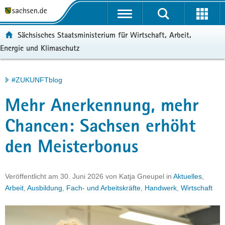
P
Portalübergreifende
o
H
Navigation
r
a
S
ortal:
Sächsisches Staatsministerium für Wirtschaft, Arbeit,
t
u
e
Energie und Klimaschutz
a
p
r
l
t
v
ü
i
i
Hauptinhalt
#ZUKUNFTblog
b
n
c
e
h
e
Mehr Anerkennung, mehr
r
a
g
l
Chancen: Sachsen erhöht
r
t
den Meisterbonus
e
i
f
Veröffentlicht am
30. Juni 2026
von
Katja Gneupel
in
Aktuelles
,
e
Arbeit
,
Ausbildung
,
Fach- und Arbeitskräfte
,
Handwerk
,
Wirtschaft
n
d
e
N