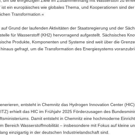
h, um die ehrgeizigen Ziele im Zusammenhang mit Wasserstoff zu erre
 ist ein europäisches wie globales Thema, und Kooperationen sind der
eichen Transformation.«
 auf Grund der laufenden Aktivitäten der Staatsregierung und der Säc
telle für Wasserstoff (KH2) hervorragend aufgestellt. Sächsisches K
sische Produkte, Komponenten und Systeme sind weit über die Grenz
s hinaus gefragt, um die Transformation des Energiesystems voranzubr
rieren, entsteht in Chemnitz das Hydrogen Innovation Center (HIC).
 (ITZ) erhielt das HIC im Frühjahr 2025 Förderzusagen des Bundesmini
ftsministeriums. Damit entsteht in Chemnitz eine hochmoderne Einricht
m Bereich Wasserstoffmobilität – insbesondere mit Fokus auf kleine un
ang einzigartig in der deutschen Industrielandschaft sind.