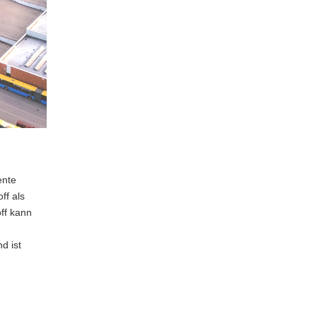
ente
ff als
off kann
d ist