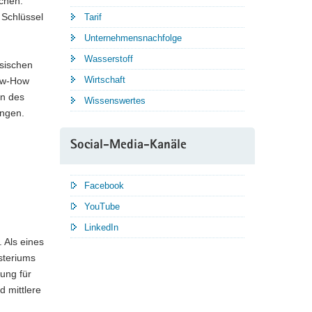
ichen.
 Schlüssel
Tarif
Unternehmensnachfolge
Wasserstoff
hsischen
Wirtschaft
now-How
en des
Wissenswertes
ingen.
Social-Media-Kanäle
Facebook
YouTube
LinkedIn
 Als eines
steriums
ung für
d mittlere