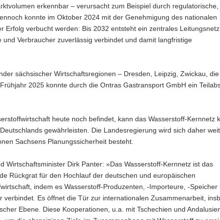
ktvolumen erkennbar – verursacht zum Beispiel durch regulatorische,
. Dennoch konnte im Oktober 2024 mit der Genehmigung des nationalen
 Erfolg verbucht werden: Bis 2032 entsteht ein zentrales Leitungsnet
und Verbraucher zuverlässig verbindet und damit langfristige
nder sächsischer Wirtschaftsregionen – Dresden, Leipzig, Zwickau, die
Frühjahr 2025 konnte durch die Ontras Gastransport GmbH ein Teilabs
rstoffwirtschaft heute noch befindet, kann das Wasserstoff-Kernnetz 
eutschlands gewährleisten. Die Landesregierung wird sich daher weit
gionen Sachsens Planungssicherheit besteht.
d Wirtschaftsminister Dirk Panter: »Das Wasserstoff-Kernnetz ist das
de Rückgrat für den Hochlauf der deutschen und europäischen
wirtschaft, indem es Wasserstoff-Produzenten, -Importeure, -Speicher 
 verbindet. Es öffnet die Tür zur internationalen Zusammenarbeit, in
scher Ebene. Diese Kooperationen, u.a. mit Tschechien und Andalusie