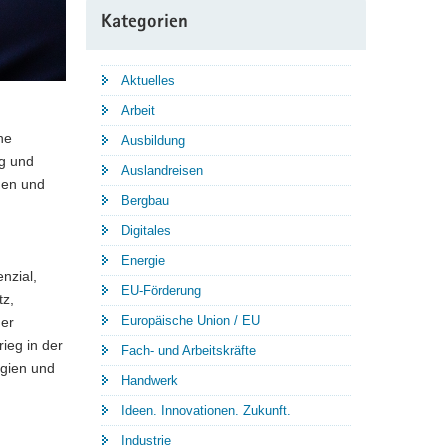
Kategorien
Aktuelles
Arbeit
he
Ausbildung
g und
Auslandreisen
men und
Bergbau
Digitales
Energie
nzial,
EU-Förderung
tz,
Europäische Union / EU
ger
ieg in der
Fach- und Arbeitskräfte
rgien und
Handwerk
Ideen. Innovationen. Zukunft.
Industrie