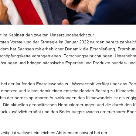
at im Kabinett den zweiten Umsetzungsbericht zur
ersten Vorstellung der Strategie im Januar 2022 wurden bereits zahlreic
dem hat Sachsen mit erheblicher Dynamik die Erschließung, Erprobun
tschöpfungskette vorangetrieben. Forschungseinrichtungen, Unterneh
 Lösungen und bringen sächsische Expertise und Produkte bundes- und
 bei der laufenden Energiewende zu: Wasserstoff verfügt über das Pote
 ersetzen und leistet damit einen entscheidenden Beitrag zu Klimaschu
ts der bereits spürbaren Auswirkungen des Klimawandels ist ein zügi
. Die aktuellen geopolitischen Herausforderungen und die durch den Kr
ruck zusätzlich erhöht und den Bedeutungszuwachs erneuerbarer Ene
zeitig ist weltweit ein leichtes Abbremsen sowohl bei der