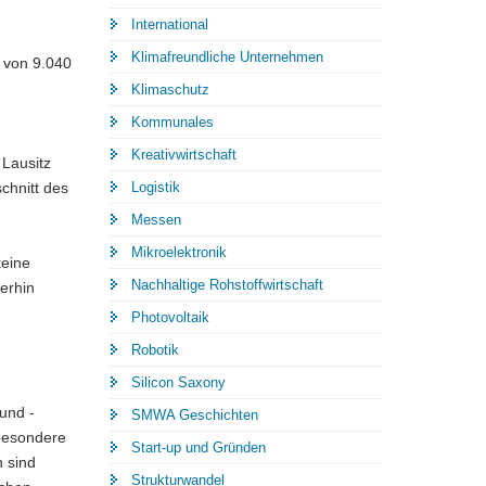
International
Klimafreundliche Unternehmen
z von 9.040
Klimaschutz
Kommunales
Kreativwirtschaft
 Lausitz
chnitt des
Logistik
Messen
Mikroelektronik
keine
Nachhaltige Rohstoffwirtschaft
erhin
Photovoltaik
Robotik
Silicon Saxony
und -
SMWA Geschichten
sbesondere
Start-up und Gründen
n sind
Strukturwandel