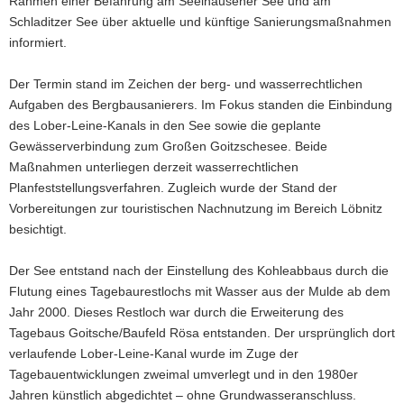
Rahmen einer Befahrung am Seelhausener See und am
Schladitzer See über aktuelle und künftige Sanierungsmaßnahmen
informiert.
Der Termin stand im Zeichen der berg- und wasserrechtlichen
Aufgaben des Bergbausanierers. Im Fokus standen die Einbindung
des Lober-Leine-Kanals in den See sowie die geplante
Gewässerverbindung zum Großen Goitzschesee. Beide
Maßnahmen unterliegen derzeit wasserrechtlichen
Planfeststellungsverfahren. Zugleich wurde der Stand der
Vorbereitungen zur touristischen Nachnutzung im Bereich Löbnitz
besichtigt.
Der See entstand nach der Einstellung des Kohleabbaus durch die
Flutung eines Tagebaurestlochs mit Wasser aus der Mulde ab dem
Jahr 2000. Dieses Restloch war durch die Erweiterung des
Tagebaus Goitsche/Baufeld Rösa entstanden. Der ursprünglich dort
verlaufende Lober-Leine-Kanal wurde im Zuge der
Tagebauentwicklungen zweimal umverlegt und in den 1980er
Jahren künstlich abgedichtet – ohne Grundwasseranschluss.