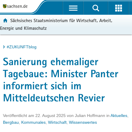
P
Portalübergreifende
o
H
Navigation
r
a
S
ortal:
Sächsisches Staatsministerium für Wirtschaft, Arbeit,
t
u
e
Energie und Klimaschutz
a
p
r
l
t
v
ü
i
i
Hauptinhalt
#ZUKUNFTblog
b
n
c
e
h
e
Sanierung ehemaliger
r
a
g
l
Tagebaue: Minister Panter
r
t
informiert sich im
e
i
Mitteldeutschen Revier
f
e
n
Veröffentlicht am
22. August 2025
von
Julian Hoffmann
in
Aktuelles
,
d
Bergbau
,
Kommunales
,
Wirtschaft
,
Wissenswertes
e
N