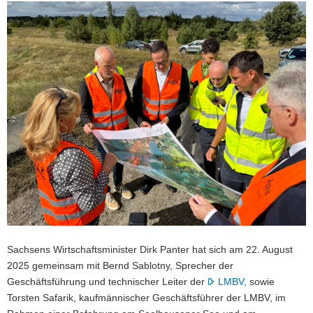
a
v
i
g
a
t
i
o
n
Sachsens Wirtschaftsminister Dirk Panter hat sich am 22. August
2025 gemeinsam mit Bernd Sablotny, Sprecher der
Geschäftsführung und technischer Leiter der
LMBV,
sowie
Torsten Safarik, kaufmännischer Geschäftsführer der LMBV, im