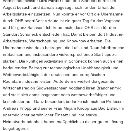
Wirtschaftsminister
Dirk Panter
hatte den Standort bereits im
August besucht und damals zugesagt, sich für den Erhalt der
Arbeitsplätze einzusetzen. Nun konnte er vor Ort die Übernahme
durch OHB begrüßen: »Heute ist ein guter Tag für das Vogtland
und für ganz Sachsen. Ich freue mich, dass OHB sich für den
Standort Schöneck entschieden hat. Damit bleiben dort Industrie-
Arbeitsplätze, Wertschöpfung und Know-how erhalten. Die
Übernahme wird dazu beitragen, die Luft- und Raumfahrtbranche
in Sachsen und insbesondere vielversprechende Start-ups zu
stärken. Die künftigen Aktivitäten in Schöneck können auch einen
bedeutenden Beitrag zur technologischen Unabhängigkeit und
Wettbewerbsfähigkeit der deutschen und europäischen
Raumfahrtindustrie leisten. Außerdem erweitert die gesamte
Wirtschaftsregion Südwestsachsen Vogtland ihren Branchenmix
und stellt sich damit insgesamt noch wettbewerbsfähiger und
krisenfester auf. Ganz besonders bedanke ich mich bei Professor
Andreas Knopp und seiner Frau Mirjam Knopp aus Bad Elster. Ihr
unermüdlicher persönlicher Einsatz und ihre starke
Heimatverbundenheit haben maßgeblich zu dieser guten Lösung
beigetragen.«