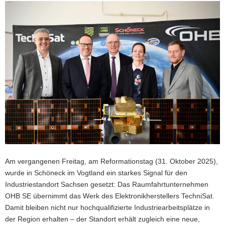
a
v
i
g
a
t
i
o
n
Am vergangenen Freitag, am Reformationstag (31. Oktober 2025),
wurde in Schöneck im Vogtland ein starkes Signal für den
Industriestandort Sachsen gesetzt: Das Raumfahrtunternehmen
OHB SE übernimmt das Werk des Elektronikherstellers TechniSat.
Damit bleiben nicht nur hochqualifizierte Industriearbeitsplätze in
der Region erhalten – der Standort erhält zugleich eine neue,