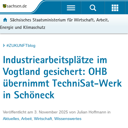
P
Portalübergreifende
o
H
Navigation
r
a
S
ortal:
Sächsisches Staatsministerium für Wirtschaft, Arbeit,
t
u
e
Energie und Klimaschutz
a
p
r
l
t
v
ü
i
i
Hauptinhalt
#ZUKUNFTblog
b
n
c
e
h
e
Industriearbeitsplätze im
r
a
g
l
Vogtland gesichert: OHB
r
t
übernimmt TechniSat-Werk
e
i
in Schöneck
f
e
n
Veröffentlicht am
3. November 2025
von
Julian Hoffmann
in
d
Aktuelles
,
Arbeit
,
Wirtschaft
,
Wissenswertes
e
N