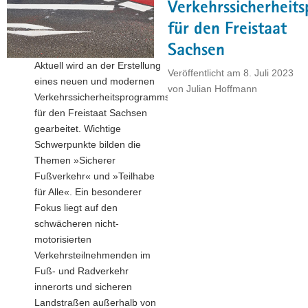
die
Verkehrssicherheit
Stadt
für den Freistaat
und
Sachsen
wie
Aktuell wird an der Erstellung
gelingt ein
Veröffentlicht am
8. Juli 2023
eines neuen und modernen
sicheres
von
Julian Hoffmann
Verkehrssicherheitsprogramms
Miteinander?"
für den Freistaat Sachsen
gearbeitet. Wichtige
Schwerpunkte bilden die
Themen »Sicherer
Fußverkehr« und »Teilhabe
für Alle«. Ein besonderer
Fokus liegt auf den
schwächeren nicht-
motorisierten
Verkehrsteilnehmenden im
Fuß- und Radverkehr
innerorts und sicheren
Landstraßen außerhalb von