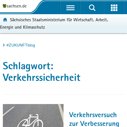
P
Portalübergreifende
o
H
Navigation
r
a
S
ortal:
Sächsisches Staatsministerium für Wirtschaft, Arbeit,
t
u
e
Energie und Klimaschutz
a
p
r
l
t
v
ü
i
i
Hauptinhalt
#ZUKUNFTblog
b
n
c
e
h
e
r
a
Schlagwort:
g
l
r
t
Verkehrssicherheit
e
i
f
e
n
d
Verkehrsversuch
e
zur Verbesserung
N