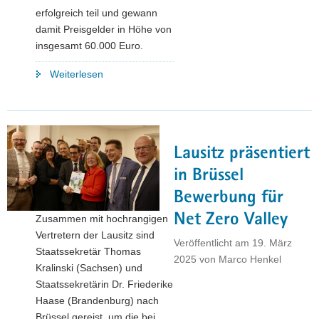
erfolgreich teil und gewann
damit Preisgelder in Höhe von
insgesamt 60.000 Euro.
"City-
Weiterlesen
Wettbewerb
»Ab
in
die
Lausitz präsentiert
Mitte!«:
Chemnitz
in Brüssel
überzeugt
Bewerbung für
mit
Net Zero Valley
Zusammen mit hochrangigen
zwei
Vertretern der Lausitz sind
Projekten"
Veröffentlicht am
19. März
Staatssekretär Thomas
2025
von
Marco Henkel
Kralinski (Sachsen) und
Staatssekretärin Dr. Friederike
Haase (Brandenburg) nach
Brüssel gereist, um die bei