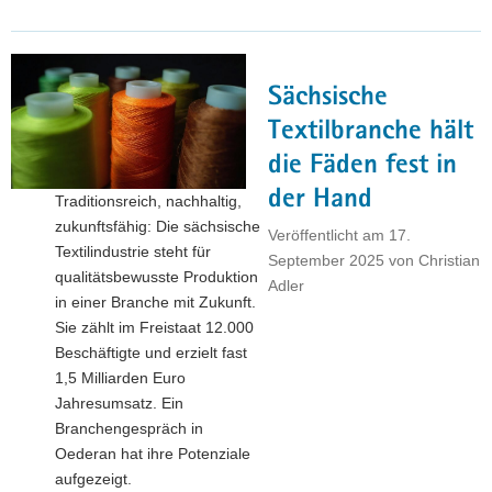
Förderung
für
Ausbauvorhaben
Sächsische
in
Südwestsachsen"
Textilbranche hält
die Fäden fest in
der Hand
Traditionsreich, nachhaltig,
zukunftsfähig: Die sächsische
Veröffentlicht am
17.
Textilindustrie steht für
September 2025
von
Christian
qualitätsbewusste Produktion
Adler
in einer Branche mit Zukunft.
Sie zählt im Freistaat 12.000
Beschäftigte und erzielt fast
1,5 Milliarden Euro
Jahresumsatz. Ein
Branchengespräch in
Oederan hat ihre Potenziale
aufgezeigt.