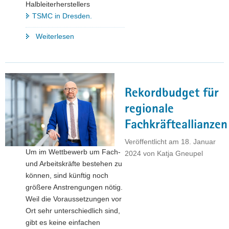
Halbleiterherstellers
TSMC in Dresden.
"Staatssekretär
Weiterlesen
Kralinski
besucht
Halbleiterstandort
Taiwan
Rekordbudget für
und
den
regionale
Chiphersteller
Fachkräfteallianzen
TSMC "
Veröffentlicht am
18. Januar
Um im Wettbewerb um Fach-
2024
von
Katja Gneupel
und Arbeitskräfte bestehen zu
können, sind künftig noch
größere Anstrengungen nötig.
Weil die Voraussetzungen vor
Ort sehr unterschiedlich sind,
gibt es keine einfachen