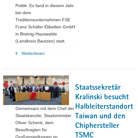
Politik. Es fand in diesem Jahr
bei dem
Traditionsunternehmen FSE
Franz Schäfer Etiketten GmbH
in Bretnig-Hauswalde
(Landkreis Bautzen) statt.
"Innovativ,
Weiterlesen
nachhaltig,
regional:
Branchengespräch
zeigt
Staatssekretär
Potenziale
der
Kralinski besucht
sächsischen
Halbleiterstandort
Gemeinsam mit dem Chef der
Textilbranche"
Taiwan und den
Staatskanzlei, Staatsminister
Oliver Schenk, dem
Chiphersteller
Beauftragten für
TSMC
Großansiedlungen im