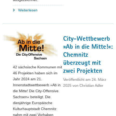
"Herzlichen
Weiterlesen
Glückwunsch!
Döbeln
zieht
seinen
City-Wettbewerb
Stiefel
durch
»Ab in die Mitte!«:
und
Chemnitz
gewinnt
überzeugt mit
Wettbewerb
42 sächsische Kommunen mit
»Ab
zwei Projekten
46 Projekten haben sich im
in
Jahr 2024 am 21.
Veröffentlicht am
24. März
die
Innenstadtwettbewerb »Ab in
2025
von
Christian Adler
Mitte!«"
die Mitte! Die City-Offensive
Sachsen« beteiligt. Die
diesjährige Europäische
Kulturhauptstadt Chemnitz
nahm mit zwei Vorhaben