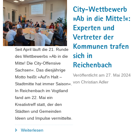
erfolgreiche
City-Wettbewerb
Unternehmensnachfolgen
sichtbar"
»Ab in die Mitte!«:
Experten und
Vertreter der
Kommunen trafen
Seit April läuft die 21. Runde
sich in
des Wettbewerbs »Ab in die
Mitte! Die City-Offensive
Reichenbach
Sachsen«. Das diesjährige
Veröffentlicht am
27. Mai 2024
Motto heißt »Auf’n Halt –
von
Christian Adler
Stadtmitte hat immer Saison«.
In Reichenbach im Vogtland
fand am 22. Mai ein
Kreativtreff statt, der den
Städten und Gemeinden
Ideen und Impulse vermittelte.
"City-
Weiterlesen