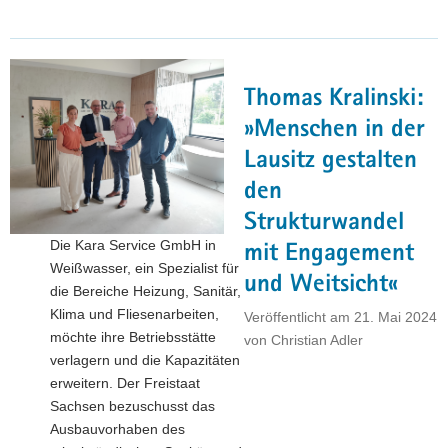
Wettbewerb
»Ab
in
die
Thomas Kralinski:
Mitte!«:
Experten
»Menschen in der
und
Lausitz gestalten
Vertreter
den
der
Kommunen
Strukturwandel
trafen
Die Kara Service GmbH in
mit Engagement
sich
Weißwasser, ein Spezialist für
und Weitsicht«
in
die Bereiche Heizung, Sanitär,
Reichenbach"
Klima und Fliesenarbeiten,
Veröffentlicht am
21. Mai 2024
möchte ihre Betriebsstätte
von
Christian Adler
verlagern und die Kapazitäten
erweitern. Der Freistaat
Sachsen bezuschusst das
Ausbauvorhaben des