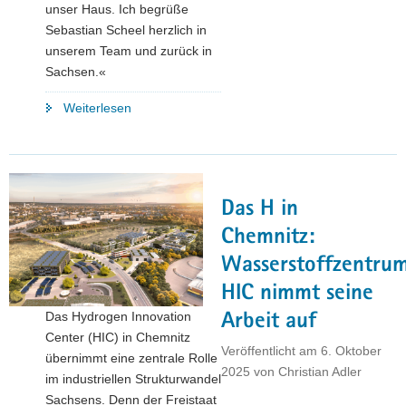
unser Haus. Ich begrüße
Sebastian Scheel herzlich in
unserem Team und zurück in
Sachsen.«
"Sebastian
Weiterlesen
Scheel
tritt
sein
Amt
Das H in
als
Staatssekretär
Chemnitz:
und
Wasserstoffzentru
Amtschef
HIC nimmt seine
an"
Das Hydrogen Innovation
Arbeit auf
Center (HIC) in Chemnitz
Veröffentlicht am
6. Oktober
übernimmt eine zentrale Rolle
2025
von
Christian Adler
im industriellen Strukturwandel
Sachsens. Denn der Freistaat