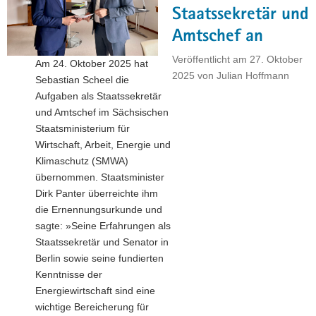
Staatssekretär und
a
v
Amtschef an
i
Veröffentlicht am
27. Oktober
Am 24. Oktober 2025 hat
g
2025
von
Julian Hoffmann
Sebastian Scheel die
a
Aufgaben als Staatssekretär
t
und Amtschef im Sächsischen
i
Staatsministerium für
o
Wirtschaft, Arbeit, Energie und
n
Klimaschutz (SMWA)
übernommen. Staatsminister
Dirk Panter überreichte ihm
die Ernennungsurkunde und
sagte: »Seine Erfahrungen als
Staatssekretär und Senator in
Berlin sowie seine fundierten
Kenntnisse der
Energiewirtschaft sind eine
wichtige Bereicherung für