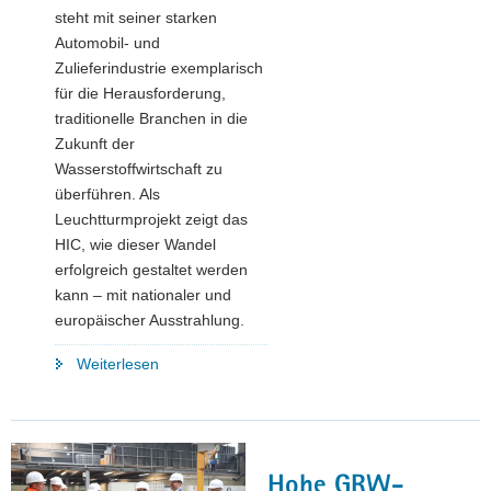
steht mit seiner starken
Automobil- und
Zulieferindustrie exemplarisch
für die Herausforderung,
traditionelle Branchen in die
Zukunft der
Wasserstoffwirtschaft zu
überführen. Als
Leuchtturmprojekt zeigt das
HIC, wie dieser Wandel
erfolgreich gestaltet werden
kann – mit nationaler und
europäischer Ausstrahlung.
"Das
Weiterlesen
H
in
Chemnitz:
Wasserstoffzentrum
Hohe GRW-
HIC