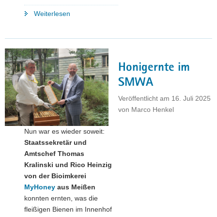
"Sächsische
Weiterlesen
Textilbranche
hält
die
Fäden
Honigernte im
fest
in
SMWA
der
Veröffentlicht am
16. Juli 2025
Hand"
von
Marco Henkel
Nun war es wieder soweit:
Staatssekretär und
Amtschef Thomas
Kralinski und Rico Heinzig
von der Bioimkerei
MyHoney
aus Meißen
konnten ernten, was die
fleißigen Bienen im Innenhof