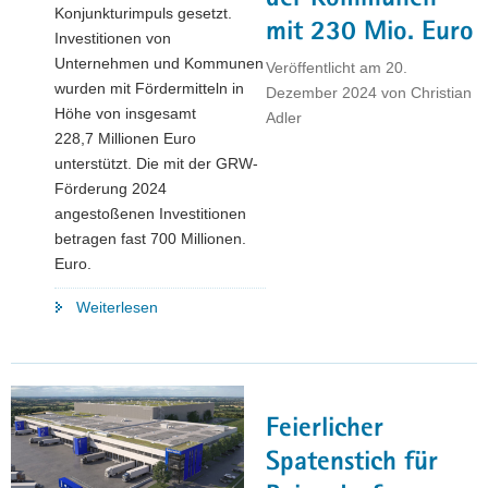
Konjunkturimpuls gesetzt.
mit 230 Mio. Euro
Investitionen von
Unternehmen und Kommunen
Veröffentlicht am
20.
wurden mit Fördermitteln in
Dezember 2024
von
Christian
Höhe von insgesamt
Adler
228,7 Millionen Euro
unterstützt. Die mit der GRW-
Förderung 2024
angestoßenen Investitionen
betragen fast 700 Millionen.
Euro.
"Vom
Weiterlesen
Simson-
Tuner
bis
zum
Feierlicher
Freizeitpark:
Bund
Spatenstich für
und