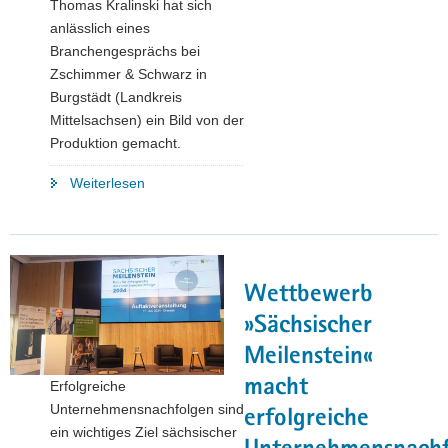
Thomas Kralinski hat sich
anlässlich eines
Branchengesprächs bei
Zschimmer & Schwarz in
Burgstädt (Landkreis
Mittelsachsen) ein Bild von der
Produktion gemacht.
"Branchengespräch
Weiterlesen
in
Burgstädt:
Damit
die
Wettbewerb
Chemie
weiter
»Sächsischer
stimmt!"
Meilenstein«
macht
Erfolgreiche
Unternehmensnachfolgen sind
erfolgreiche
ein wichtiges Ziel sächsischer