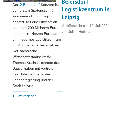
Beiersdorf-
Land
Der
Beiersdorf
-Konzern hat
Logistikzentrum in
unterstützen
den ersten Spatenstich für
Investitionen
sein neues Hub in Leipzig
Leipzig
des
gesetzt. Mit einer Investition
Veröffentlicht am
12. Juli 2024
Mittelstands
von über 200 Millionen Euro
von
Julian Hoffmann
und
entsteht im Herzen Europas
der
ein modernes Logistikzentrum
Kommunen
mit 450 neuen Arbeitsplätzen.
mit
Der sächsische
230
Wirtschaftsstaatsekretär
Mio.
Thomas Kralinski startete das
Euro"
Bauvorhaben mit Vertretern
des Unternehmens, der
Landesregierung und der
Stadt Leipzig.
"Feierlicher
Weiterlesen
Spatenstich
für