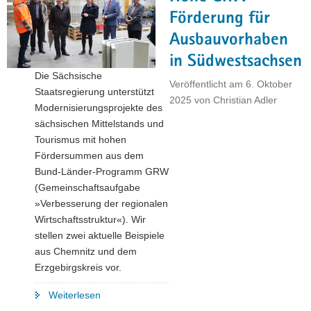
nimmt
Förderung für
seine
Ausbauvorhaben
Arbeit
in Südwestsachsen
auf"
Die Sächsische
Veröffentlicht am
6. Oktober
Staatsregierung unterstützt
2025
von
Christian Adler
Modernisierungsprojekte des
sächsischen Mittelstands und
Tourismus mit hohen
Fördersummen aus dem
Bund-Länder-Programm GRW
(Gemeinschaftsaufgabe
»Verbesserung der regionalen
Wirtschaftsstruktur«). Wir
stellen zwei aktuelle Beispiele
aus Chemnitz und dem
Erzgebirgskreis vor.
"Hohe
Weiterlesen
GRW-