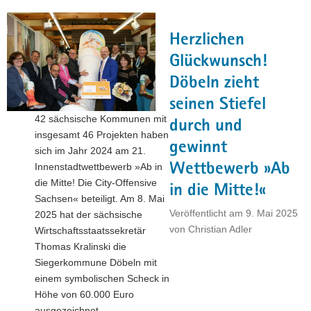
Preisträger
der
Herzlichen
Sächsischen
Staatspreise
Glückwunsch!
für
Döbeln zieht
Gründen,
seinen Stiefel
Transfer
42 sächsische Kommunen mit
und
durch und
insgesamt 46 Projekten haben
Innovation
gewinnt
sich im Jahr 2024 am 21.
2025"
Wettbewerb »Ab
Innenstadtwettbewerb »Ab in
die Mitte! Die City-Offensive
in die Mitte!«
Sachsen« beteiligt. Am 8. Mai
Veröffentlicht am
9. Mai 2025
2025 hat der sächsische
von
Christian Adler
Wirtschaftsstaatssekretär
Thomas Kralinski die
Siegerkommune Döbeln mit
einem symbolischen Scheck in
Höhe von 60.000 Euro
ausgezeichnet.