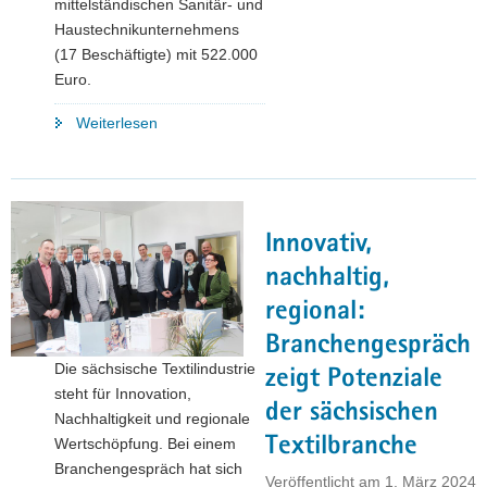
mittelständischen Sanitär- und
Haustechnikunternehmens
(17 Beschäftigte) mit 522.000
Euro.
"Thomas
Weiterlesen
Kralinski:
»Menschen
in
der
Innovativ,
Lausitz
gestalten
nachhaltig,
den
regional:
Strukturwandel
Branchengespräch
mit
Die sächsische Textilindustrie
Engagement
zeigt Potenziale
steht für Innovation,
und
der sächsischen
Nachhaltigkeit und regionale
Weitsicht«"
Textilbranche
Wertschöpfung. Bei einem
Branchengespräch hat sich
Veröffentlicht am
1. März 2024