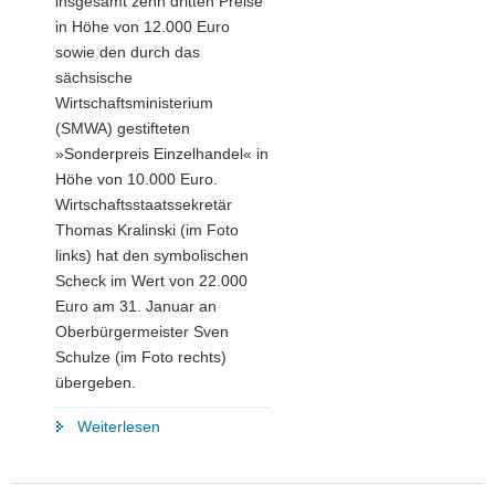
insgesamt zehn dritten Preise
in Höhe von 12.000 Euro
sowie den durch das
sächsische
Wirtschaftsministerium
(SMWA) gestifteten
»Sonderpreis Einzelhandel« in
Höhe von 10.000 Euro.
Wirtschaftsstaatssekretär
Thomas Kralinski (im Foto
links) hat den symbolischen
Scheck im Wert von 22.000
Euro am 31. Januar an
Oberbürgermeister Sven
Schulze (im Foto rechts)
übergeben.
"City-
Weiterlesen
Wettbewerb
»Ab