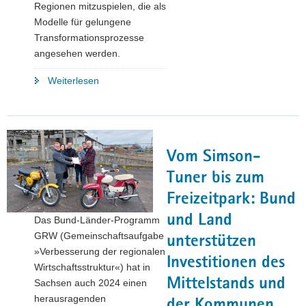
Regionen mitzuspielen, die als
Modelle für gelungene
Transformationsprozesse
angesehen werden.
"Lausitz
Weiterlesen
präsentiert
in
Brüssel
Bewerbung
Vom Simson-
für
Net
Tuner bis zum
Zero
Freizeitpark: Bund
Valley"
und Land
Das Bund-Länder-Programm
GRW (Gemeinschaftsaufgabe
unterstützen
»Verbesserung der regionalen
Investitionen des
Wirtschaftsstruktur«) hat in
Mittelstands und
Sachsen auch 2024 einen
herausragenden
der Kommunen