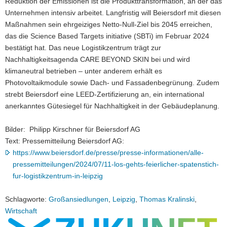
Reduktion der Emissionen ist die Produkttransformation, an der das
Unternehmen intensiv arbeitet. Langfristig will Beiersdorf mit diesen
Maßnahmen sein ehrgeiziges Netto-Null-Ziel bis 2045 erreichen,
das die Science Based Targets initiative (SBTi) im Februar 2024
bestätigt hat. Das neue Logistikzentrum trägt zur
Nachhaltigkeitsagenda CARE BEYOND SKIN bei und wird
klimaneutral betrieben – unter anderem erhält es
Photovoltaikmodule sowie Dach- und Fassadenbegrünung. Zudem
strebt Beiersdorf eine LEED-Zertifizierung an, ein international
anerkanntes Gütesiegel für Nachhaltigkeit in der Gebäudeplanung.
Bilder: Philipp Kirschner für Beiersdorf AG
Text: Pressemitteilung Beiersdorf AG:
https://www.beiersdorf.de/presse/presse-informationen/alle-
pressemitteilungen/2024/07/11-los-gehts-feierlicher-spatenstich-
fur-logistikzentrum-in-leipzig
Schlagworte:
Großansiedlungen
,
Leipzig
,
Thomas Kralinski
,
Wirtschaft