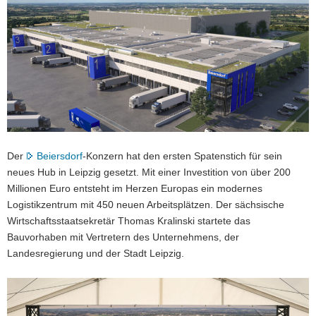
a
v
i
g
a
t
i
o
n
Der
Beiersdorf
-Konzern hat den ersten Spatenstich für sein
neues Hub in Leipzig gesetzt. Mit einer Investition von über 200
Millionen Euro entsteht im Herzen Europas ein modernes
Logistikzentrum mit 450 neuen Arbeitsplätzen. Der sächsische
Wirtschaftsstaatsekretär Thomas Kralinski startete das
Bauvorhaben mit Vertretern des Unternehmens, der
Landesregierung und der Stadt Leipzig.