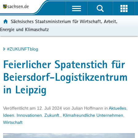
P
Portalübergreifende
o
H
Navigation
r
a
S
ortal:
Sächsisches Staatsministerium für Wirtschaft, Arbeit,
t
u
e
Energie und Klimaschutz
a
p
r
l
t
v
ü
i
i
Hauptinhalt
#ZUKUNFTblog
b
n
c
e
h
e
Feierlicher Spatenstich für
r
a
g
l
Beiersdorf-Logistikzentrum
r
t
in Leipzig
e
i
f
Veröffentlicht am
12. Juli 2024
von
Julian Hoffmann
in
Aktuelles
,
e
Ideen. Innovationen. Zukunft.
,
Klimafreundliche Unternehmen
,
n
Wirtschaft
d
e
N