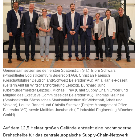
Gemeinsam setzen sie den ersten Spatenstich (v. l.): Björn Schwarz
(Projektleiter Logistikzentrum Beiersdorf AG), Christian Haensch
(Geschäftsführer Deutschland/Schweiz Beiersdorf AG), Anja Hähle-Posselt
(Leiterin Amt für Wirtschaftsförderung Leipzig), Burkhard Jung
(Oberbürgermeister Leipzig), Michael Frey (Chief Supply Chain Officer und
Mitglied des Executive Committees der Beiersdorf AG), Thomas Kralinski
(Staatssekretär Sächsisches Staatsministerium für Wirtschaft, Arbeit und
Verkehr), Louise Randel und Christin Strecker (Project Management Office
Beiersdorf AG), sowie Matthias Jacubasch (IE Industrial Engineering München
GmbH).
Auf dem 12,5 Hektar großen Gelände entsteht eine hochmoderne
Drehscheibe für das zentraleuropäische Supply-Chain-Netzwerk