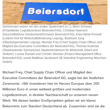
Gemeinsam setzen sie den ersten Spatenstich (v. l.): Björn Schwarz
(Projektleiter Logistikzentrum Beiersdorf AG), Christian Haensch
(Geschäftsführer Deutschland/Schweiz Beiersdorf AG), Anja Hähle-Posselt
(Leiterin Amt für Wirtschaftsförderung Leipzig), Burkhard Jung
(Oberbürgermeister Leipzig), Michael Frey (Chief Supply Chain Officer und
Mitglied des Executive Committees der Beiersdorf AG), Thomas Kralinski
(Staatssekretär Sächsisches Staatsministerium für Wirtschaft, Arbeit und
Verkehr), Louise Randel und Christin Strecker (Project Management Office
Beiersdorf AG), sowie Matthias Jacubasch (IE Industrial Engineering München
GmbH).
Michael Frey, Chief Supply Chain Officer und Mitglied des
Executive Committees der Beiersdorf AG, sagte bei der festlichen
Zeremonie: »Wir investieren hier im Herzen Europas über 200
Millionen Euro in unser weltweit größtes und modernstes
Logistikzentrum, in direkter Nachbarschaft zu unserem neuen
Werk. Mit diesen beiden Großprojekten geben wir ein klares
Bekenntnis zum Standort Deutschland ab. Zusammen sind sie die