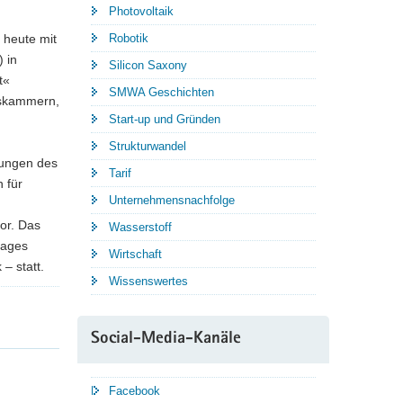
Photovoltaik
 heute mit
Robotik
) in
Silicon Saxony
t«
SMWA Geschichten
lskammern,
Start-up und Gründen
Strukturwandel
rungen des
Tarif
 für
Unternehmensnachfolge
or. Das
Wasserstoff
tages
Wirtschaft
– statt.
Wissenswertes
Social-Media-Kanäle
Facebook