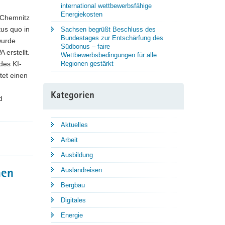
international wettbewerbsfähige
Energiekosten
 Chemnitz
tus quo in
Sachsen begrüßt Beschluss des
Bundestages zur Entschärfung des
wurde
Südbonus – faire
 erstellt.
Wettbewerbsbedingungen für alle
des KI-
Regionen gestärkt
tet einen
Kategorien
d
Aktuelles
Arbeit
Ausbildung
Auslandreisen
hen
Bergbau
Digitales
Energie