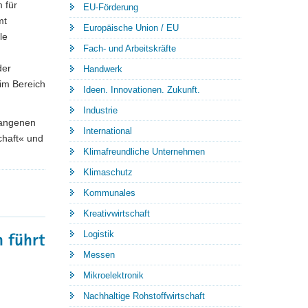
 für
EU-Förderung
mt
Europäische Union / EU
le
Fach- und Arbeitskräfte
der
Handwerk
im Bereich
Ideen. Innovationen. Zukunft.
Industrie
gangenen
International
chaft« und
Klimafreundliche Unternehmen
Klimaschutz
Kommunales
Kreativwirtschaft
Logistik
n führt
Messen
Mikroelektronik
Nachhaltige Rohstoffwirtschaft