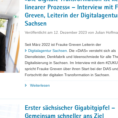
linearer Prozess« – Interview mit 
Greven, Leiterin der Digitalagentu
Sachsen
Veröffentlicht am
12. Dezember 2023
von
Julian Hoffm
Seit März 2022 ist Frauke Greven Leiterin der
Digitalagentur Sachsen
. Die »DiAS« versteht sich als
Dienstleister, Denkfabrik und Ideenschmiede für alle T
Digitalisierung in Sachsen. Im Interview mit dem #ZU
spricht Frauke Greven über ihren Start bei der DiAS un
Fortschritt der digitalen Transformation in Sachsen.
"»Die
Weiterlesen
digitale
Transformation
ist
Erster sächsischer Gigabitgipfel –
kein
Gemeinsam schneller ans Ziel
linearer