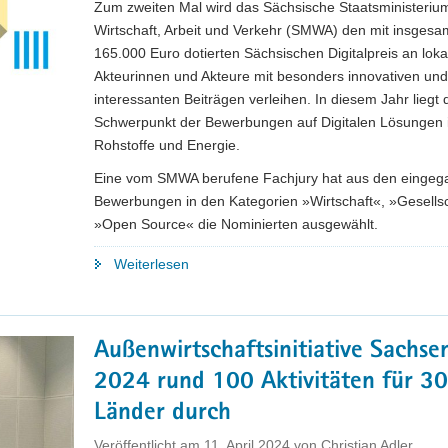
Zum zweiten Mal wird das Sächsische Staatsministerium
Wirtschaft,
Wirtschaft, Arbeit und Verkehr (SMWA) den mit insgesa
Wissenschaft
165.000 Euro dotierten Sächsischen Digitalpreis an loka
und
Akteurinnen und Akteure mit besonders innovativen und
Bildung"
interessanten Beiträgen verleihen. In diesem Jahr liegt 
Schwerpunkt der Bewerbungen auf Digitalen Lösungen 
Rohstoffe und Energie.
Eine vom SMWA berufene Fachjury hat aus den einge
Bewerbungen in den Kategorien »Wirtschaft«, »Gesells
»Open Source« die Nominierten ausgewählt.
"Die
Weiterlesen
Nominierten
für
den
Außenwirtschaftsinitiative Sachse
Sächsischen
2024 rund 100 Aktivitäten für 30
Digitalpreis 2024
stehen
Länder durch
fest"
Veröffentlicht am
11. April 2024
von
Christian Adler