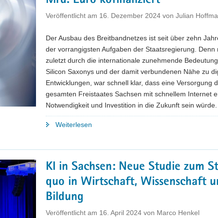
Mrd. Euro kofinanziert
Veröffentlicht am
16. Dezember 2024
von
Julian Hoffm
Der Ausbau des Breitbandnetzes ist seit über zehn Jahr
der vorrangigsten Aufgaben der Staatsregierung. Denn 
zuletzt durch die internationale zunehmende Bedeutun
Silicon Saxonys und der damit verbundenen Nähe zu dig
Entwicklungen, war schnell klar, dass eine Versorgung 
gesamten Freistaates Sachsen mit schnellem Internet e
Notwendigkeit und Investition in die Zukunft sein würde.
"Breitbandausbau
Weiterlesen
im
Freistaat
Sachsen
KI in Sachsen: Neue Studie zum S
–
quo in Wirtschaft, Wissenschaft 
224
Projekte
Bildung
vom
Veröffentlicht am
16. April 2024
von
Marco Henkel
Freistaat