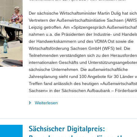
Der sächsische Wirtschaftsminister Martin Dulig hat sich
Vertretern der Außenwirtschaftsinitiative Sachsen (AWIS
Leipzig getroffen. Am »Spitzengespräch Außenwirtschaf
nahmen u.a. die Präsidenten der Industrie- und Hande
der Handwerkskammern und des VDMA Ost sowie die
Wirtschaftsförderung Sachsen GmbH (WFS) teil. Die
Teilnehmenden verständigten sich zu den Herausforde
internationalen Geschäfts und Unterstützungsangeboten
sächsische Unternehmen. Die außenwirtschaftliche
Jahresplanung sieht rund 100 Angebote für 30 Länder v
Treffen fand anlässlich des heutigen »Außenwirtschafts
Sachsen« in der Sächsischen Aufbaubank – Förderbank 
"Außenwirtschaftsinitiative
Weiterlesen
Sachsen
führt
2024
Sächsischer Digitalpreis:
rund