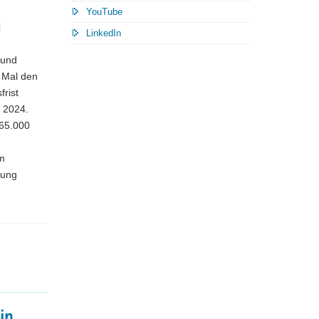
YouTube
l
LinkedIn
 und
 Mal den
rist
r 2024.
165.000
em
zung
in