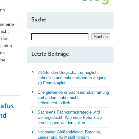
ann
Suche
en eine
nicht
Suchen
Suchen
g des
italen
des
Letzte Beiträge
ine
24-Stunden-Bürgschaft ermöglicht
schnellen und unkomplizierten Zugang
zu Fremdkapital
Energiewende in Sachsen: Zustimmung
vorhanden – aber nicht
selbstverständlich
tatus
Sachsens Fachkräftestrategie wird
und
weitergedacht: Wie neue Potenziale
erschlossen werden sollen
Nationaler Gießereidialog: Branche,
Länder und IG Metall fordern