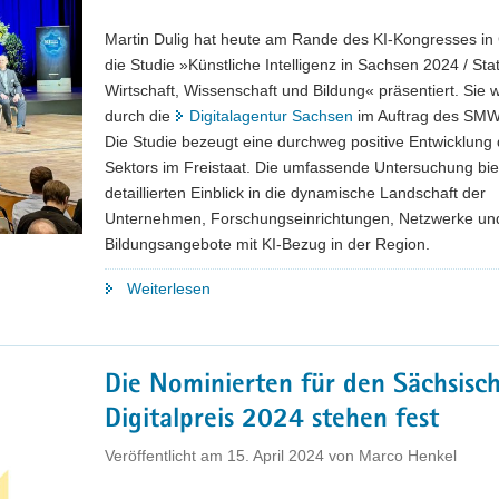
mit
Martin Dulig hat heute am Rande des KI-Kongresses in
1,35
die Studie »Künstliche Intelligenz in Sachsen 2024 / Sta
Mrd.
Wirtschaft, Wissenschaft und Bildung« präsentiert. Sie 
Euro
durch die
Digitalagentur Sachsen
im Auftrag des SMWA
kofinanziert"
Die Studie bezeugt eine durchweg positive Entwicklung 
Sektors im Freistaat. Die umfassende Untersuchung bie
detaillierten Einblick in die dynamische Landschaft der
Unternehmen, Forschungseinrichtungen, Netzwerke un
Bildungsangebote mit KI-Bezug in der Region.
"KI
Weiterlesen
in
Sachsen:
Neue
Die Nominierten für den Sächsisc
Studie
Digitalpreis 2024 stehen fest
zum
Status
Veröffentlicht am
15. April 2024
von
Marco Henkel
quo
in