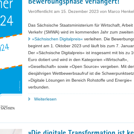
Bewerbungsphase verlängert!
100 Aktivitäten
für
Veröffentlicht am
15. Dezember 2023
von
Marco Henke
30
Länder
Das Sächsische Staatsministerium für Wirtschaft, Arbeit
durch"
Verkehr (SMWA) wird im kommenden Jahr zum zweiten
»Sächsischen Digitalpreis«
verleihen. Die Bewerbungsf
beginnt am 1. Oktober 2023 und läuft bis zum 7. Janua
Der »Sächsische Digitalpreis« ist insgesamt mit bis zu 
Euro dotiert und wird in den Kategorien »Wirtschaft«,
»Gesellschaft« sowie »Open Source« vergeben. Mit d
diesjährigen Wettbewerbsaufruf ist die Schwerpunktset
»Digitale Lösungen im Bereich Rohstoffe und Energie«
verbunden.
"Sächsischer
Weiterlesen
Digitalpreis:
Bewerbungsphase
verlängert!"
»Die digitale Transformation ist ke