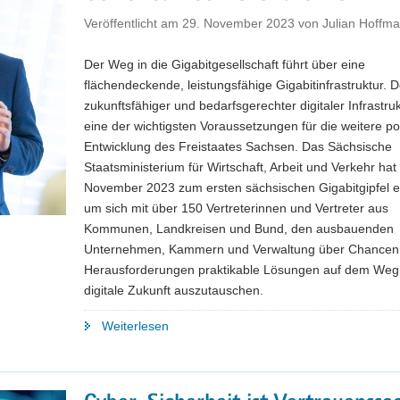
Prozess«
Veröffentlicht am
29. November 2023
von
Julian Hoffm
–
Interview
Der Weg in die Gigabitgesellschaft führt über eine
mit
flächendeckende, leistungsfähige Gigabitinfrastruktur. 
Frauke
zukunftsfähiger und bedarfsgerechter digitaler Infrastruk
Greven,
eine der wichtigsten Voraussetzungen für die weitere po
Leiterin
Entwicklung des Freistaates Sachsen. Das Sächsische
der
Staatsministerium für Wirtschaft, Arbeit und Verkehr hat
Digitalagentur
November 2023 zum ersten sächsischen Gigabitgipfel e
Sachsen"
um sich mit über 150 Vertreterinnen und Vertreter aus
Kommunen, Landkreisen und Bund, den ausbauenden
Unternehmen, Kammern und Verwaltung über Chancen
Herausforderungen praktikable Lösungen auf dem Weg 
digitale Zukunft auszutauschen.
"Erster
Weiterlesen
sächsischer
Gigabitgipfel
–