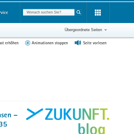
Suchbegriff
rvice
Suche starten
Übergeordnete Seiten
ast erhöhen
Animationen stoppen
Seite vorlesen
hsen –
,35