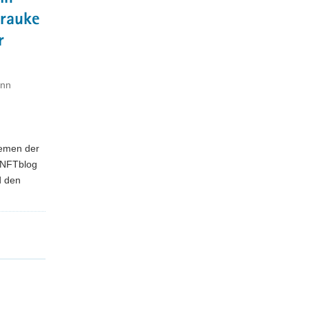
Frauke
r
ann
hemen der
KUNFTblog
d den