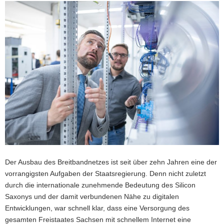
a
v
i
g
a
t
i
o
n
Der Ausbau des Breitbandnetzes ist seit über zehn Jahren eine der
vorrangigsten Aufgaben der Staatsregierung. Denn nicht zuletzt
durch die internationale zunehmende Bedeutung des Silicon
Saxonys und der damit verbundenen Nähe zu digitalen
Entwicklungen, war schnell klar, dass eine Versorgung des
gesamten Freistaates Sachsen mit schnellem Internet eine