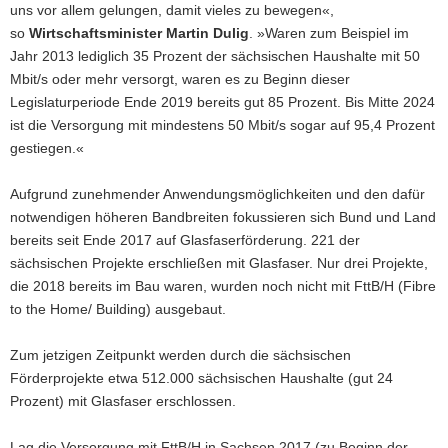
uns vor allem gelungen, damit vieles zu bewegen«,
so
Wirtschaftsminister Martin Dulig
. »Waren zum Beispiel im
Jahr 2013 lediglich 35 Prozent der sächsischen Haushalte mit 50
Mbit/s oder mehr versorgt, waren es zu Beginn dieser
Legislaturperiode Ende 2019 bereits gut 85 Prozent. Bis Mitte 2024
ist die Versorgung mit mindestens 50 Mbit/s sogar auf 95,4 Prozent
gestiegen.«
Aufgrund zunehmender Anwendungsmöglichkeiten und den dafür
notwendigen höheren Bandbreiten fokussieren sich Bund und Land
bereits seit Ende 2017 auf Glasfaserförderung. 221 der
sächsischen Projekte erschließen mit Glasfaser. Nur drei Projekte,
die 2018 bereits im Bau waren, wurden noch nicht mit FttB/H (Fibre
to the Home/ Building) ausgebaut.
Zum jetzigen Zeitpunkt werden durch die sächsischen
Förderprojekte etwa 512.000 sächsischen Haushalte (gut 24
Prozent) mit Glasfaser erschlossen.
Lag die Versorgung mit FttB/H in Sachsen 2017 (zu Beginn der