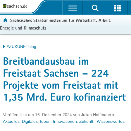
P
Portalübergreifende
o
H
Navigation
r
a
S
ortal:
Sächsisches Staatsministerium für Wirtschaft, Arbeit,
t
u
e
Energie und Klimaschutz
a
p
r
l
t
v
ü
i
i
Hauptinhalt
#ZUKUNFTblog
b
n
c
e
h
e
Breitbandausbau im
r
a
g
l
Freistaat Sachsen – 224
r
t
Projekte vom Freistaat mit
e
i
1,35 Mrd. Euro kofinanziert
f
e
n
Veröffentlicht am
16. Dezember 2024
von
Julian Hoffmann
in
d
Aktuelles
,
Digitales
,
Ideen. Innovationen. Zukunft.
,
Wissenswertes
e
N