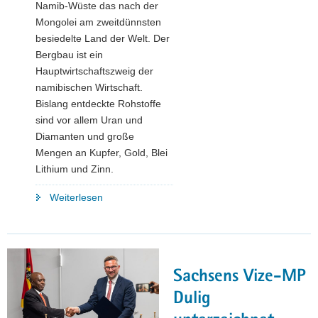
Namib-Wüste das nach der
Mongolei am zweitdünnsten
besiedelte Land der Welt. Der
Bergbau ist ein
Hauptwirtschaftszweig der
namibischen Wirtschaft.
Bislang entdeckte Rohstoffe
sind vor allem Uran und
Diamanten und große
Mengen an Kupfer, Gold, Blei
Lithium und Zinn.
"Sächsische
Weiterlesen
Unternehmer
bringen
Know-
how
Sachsens Vize-MP
nach
Namibia
Dulig
–