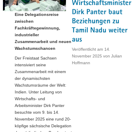
Wirtschaftsminister
a
Dirk Panter baut
v
Eine Delegationsreise
i
Beziehungen zu
zwischen
g
Fachkräftegewinnung,
Tamil Nadu weiter
a
industrieller
aus
t
Zusammenarbeit und neuen
i
Wachstumschancen
Veröffentlicht am
14.
o
November 2025
von
Julian
Der Freistaat Sachsen
n
Hoffmann
intensiviert seine
Zusammenarbeit mit einem
der dynamischsten
Wachstumsräume der Welt:
Indien. Unter Leitung von
Wirtschafts- und
Arbeitsminister Dirk Panter
besuchte vom 9. bis 14.
November 2025 eine rund 20-
köpfige sächsische Delegation