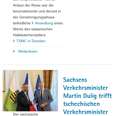
Anlass der Reise war die
bevorstehende und derzeit in
der Genehmigungsphase
befindliche
Ansiedlung
eines
Werks des taiwanischen
Halbleiterherstellers
TSMC in Dresden.
"Staatssekretär
Weiterlesen
Kralinski
besucht
Halbleiterstandort
Taiwan
Sachsens
und
den
Verkehrsminister
Chiphersteller
Martin Dulig trifft
TSMC "
tschechischen
Verkehrsminister
Der sächsische