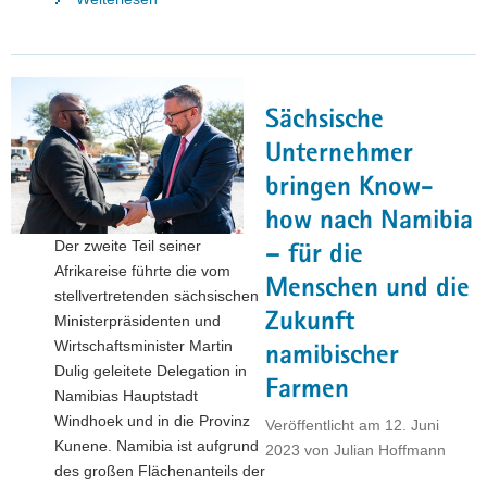
Verkehrsminister
Martin
Dulig
trifft
Sächsische
tschechischen
Verkehrsminister
Unternehmer
Martin
bringen Know-
Kupka"
how nach Namibia
Der zweite Teil seiner
– für die
Afrikareise führte die vom
Menschen und die
stellvertretenden sächsischen
Zukunft
Ministerpräsidenten und
Wirtschaftsminister Martin
namibischer
Dulig geleitete Delegation in
Farmen
Namibias Hauptstadt
Windhoek und in die Provinz
Veröffentlicht am
12. Juni
Kunene. Namibia ist aufgrund
2023
von
Julian Hoffmann
des großen Flächenanteils der