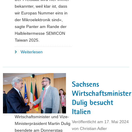
bekannter, weil klar ist, dass
wir Europas Nummer eins in
der Mikroelektronik sind«,
sagte Panter am Rande der
Halbleitermesse SEMICON
Taiwan 2025.
"Freistaat
Weiterlesen
zeigte
Präsenz
auf
dem
Sachsens
Branchen-
Event
Wirtschaftsminister
SEMICON
Dulig besucht
Taiwan
Italien
2025"
Wirtschaftsminister und Vize-
Veröffentlicht am
17. Mai 2024
Ministerpräsident Martin Dulig
von
Christian Adler
beendete am Donnerstag