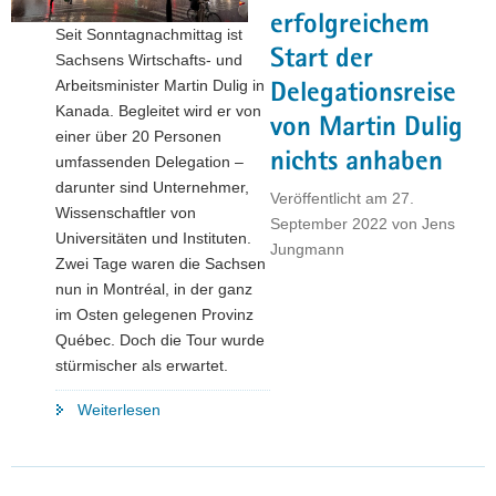
Abwassermarkt
erfolgreichem
Seit Sonntagnachmittag ist
auf"
Start der
Sachsens Wirtschafts- und
Arbeitsminister Martin Dulig in
Delegationsreise
Kanada. Begleitet wird er von
von Martin Dulig
einer über 20 Personen
nichts anhaben
umfassenden Delegation –
darunter sind Unternehmer,
Veröffentlicht am
27.
Wissenschaftler von
September 2022
von
Jens
Universitäten und Instituten.
Jungmann
Zwei Tage waren die Sachsen
nun in Montréal, in der ganz
im Osten gelegenen Provinz
Québec. Doch die Tour wurde
stürmischer als erwartet.
"Stürmischer
Weiterlesen
Auftakt
in
Kanada: