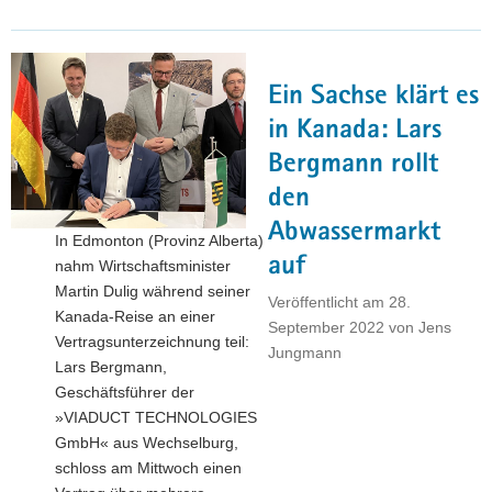
Dulig
zu
Besuch
Ein Sachse klärt es
in
den
in Kanada: Lars
Vereinigten
Bergmann rollt
Arabischen
den
Emiraten"
Abwassermarkt
In Edmonton (Provinz Alberta)
auf
nahm Wirtschaftsminister
Martin Dulig während seiner
Veröffentlicht am
28.
Kanada-Reise an einer
September 2022
von
Jens
Vertragsunterzeichnung teil:
Jungmann
Lars Bergmann,
Geschäftsführer der
»VIADUCT TECHNOLOGIES
GmbH« aus Wechselburg,
schloss am Mittwoch einen