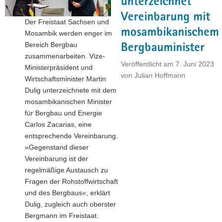
unterzeichnet
für
Vereinbarung mit
die
Der Freistaat Sachsen und
Menschen
mosambikanischem
Mosambik werden enger im
und
Bereich Bergbau
Bergbauminister
die
zusammenarbeiten. Vize-
Zukunft
Veröffentlicht am
7. Juni 2023
Ministerpräsident und
namibischer
von
Julian Hoffmann
Wirtschaftsminister Martin
Farmen"
Dulig unterzeichnete mit dem
mosambikanischen Minister
für Bergbau und Energie
Carlos Zacarias, eine
entsprechende Vereinbarung.
»Gegenstand dieser
Vereinbarung ist der
regelmäßige Austausch zu
Fragen der Rohstoffwirtschaft
und des Bergbaus«, erklärt
Dulig, zugleich auch oberster
Bergmann im Freistaat.