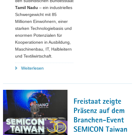
den südindischen Bundesstaat
Tamil Nadu
– ein industrielles
Schwergewicht mit 85
Millionen Einwohnern, einer
starken Technologiebasis und
enormen Potenzialen für
Kooperationen in Ausbildung,
Maschinenbau, IT, Halbleitern
und Textilwirtschaft.
"Indien
Weiterlesen
als
Partnerland
der
Zukunft:
Freistaat zeigte
Sachsens
Wirtschaftsminister
Präsenz auf dem
Dirk
Branchen-Event
Panter
SEMICON Taiwan
baut