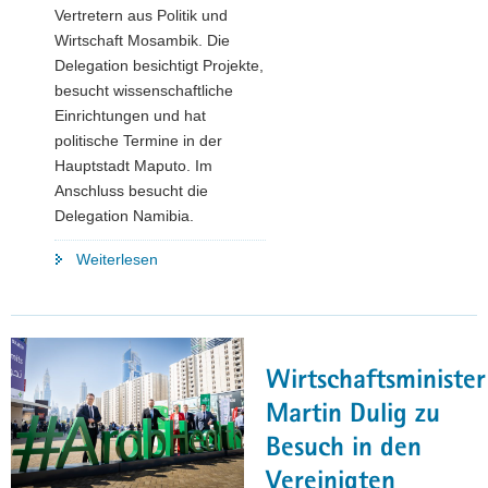
Vertretern aus Politik und
Wirtschaft Mosambik. Die
Delegation besichtigt Projekte,
besucht wissenschaftliche
Einrichtungen und hat
politische Termine in der
Hauptstadt Maputo. Im
Anschluss besucht die
Delegation Namibia.
"Sachsens
Weiterlesen
Wirtschaftsminister
und
Vize-
MP
Wirtschaftsminister
Martin
Dulig
Martin Dulig zu
mit
Besuch in den
Wirtschaftsdelegation
Vereinigten
in