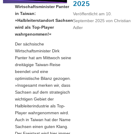
Beziehungen
2025
Wirtschaftsminister Panter
zu
in Taiwan:
Veröffentlicht am
10.
Tamil
»Halbleiterstandort Sachsen
September 2025
von
Christian
Nadu
wird als Top-Player
Adler
weiter
wahrgenommen!«
aus"
Der sächsische
Wirtschaftsminister Dirk
Panter hat am Mittwoch seine
dreitägige Taiwan-Reise
beendet und eine
optimistische Bilanz gezogen.
»Insgesamt merken wir, dass
Sachsen auf dem strategisch
wichtigen Gebiet der
Halbleiterindustrie als Top-
Player wahrgenommen wird.
Auch in Taiwan hat der Name
Sachsen einen guten Klang.
Der Freistaat wird hier immer