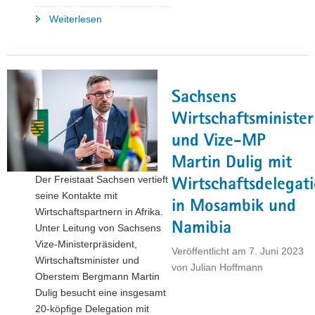
"Sachsens
Weiterlesen
Vize-
MP
Dulig
unterzeichnet
Sachsens
Vereinbarung
mit
Wirtschaftsminister
mosambikanischem
und Vize-MP
Bergbauminister"
Martin Dulig mit
Der Freistaat Sachsen vertieft
Wirtschaftsdelegat
seine Kontakte mit
in Mosambik und
Wirtschaftspartnern in Afrika.
Namibia
Unter Leitung von Sachsens
Vize-Ministerpräsident,
Veröffentlicht am
7. Juni 2023
Wirtschaftsminister und
von
Julian Hoffmann
Oberstem Bergmann Martin
Dulig besucht eine insgesamt
20-köpfige Delegation mit