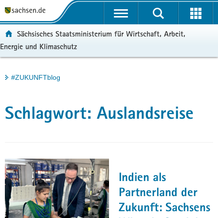
P
Portalübergreifende
o
H
Navigation
r
a
S
ortal:
Sächsisches Staatsministerium für Wirtschaft, Arbeit,
t
u
e
Energie und Klimaschutz
a
p
r
l
t
v
ü
i
i
Hauptinhalt
#ZUKUNFTblog
b
n
c
e
h
e
r
a
Schlagwort:
Auslandsreise
g
l
r
t
e
i
f
e
Indien als
n
Partnerland der
d
Zukunft: Sachsens
e
N