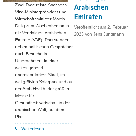
Zwei Tage reiste Sachsens
Mosambik
Arabischen
Vize-Ministerpräsident und
und
Emiraten
Wirtschaftsminister Martin
Namibia"
Dulig zum Wochenbeginn in
Veröffentlicht am
2. Februar
die Vereinigten Arabischen
2023
von
Jens Jungmann
Emirate (VAE). Dort standen
neben politischen Gesprächen
auch Besuche in
Unternehmen, in einer
weitestgehend
energieautarken Stadt, im
weltgrößten Solarpark und auf
der Arab Health, der größten
Messe für
Gesundheitswirtschaft in der
arabischen Welt, auf dem
Plan.
"Wirtschaftsminister
Weiterlesen
Martin