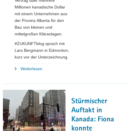
Vertrag über mehrere
Millionen kanadische Dollar
mit einem Unternehmen aus
der Provinz Alberta für den
Bau von kleinen und
mittelgroßen Kläranlagen.
#ZUKUNFTblog sprach mit
Lars Bergmann in Edmonton,
kurz vor der Unterzeichnung.
"Ein
Weiterlesen
Sachse
klärt
es
in
Stürmischer
Kanada:
Lars
Auftakt in
Bergmann
Kanada: Fiona
rollt
konnte
den