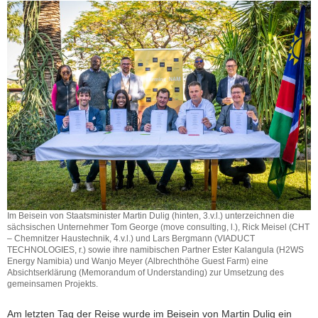
Im Beisein von Staatsminister Martin Dulig (hinten, 3.v.l.) unterzeichnen die
sächsischen Unternehmer Tom George (move consulting, l.), Rick Meisel (CHT
– Chemnitzer Haustechnik, 4.v.l.) und Lars Bergmann (VIADUCT
TECHNOLOGIES, r.) sowie ihre namibischen Partner Ester Kalangula (H2WS
Energy Namibia) und Wanjo Meyer (Albrechthöhe Guest Farm) eine
Absichtserklärung (Memorandum of Understanding) zur Umsetzung des
gemeinsamen Projekts.
Am letzten Tag der Reise wurde im Beisein von Martin Dulig ein