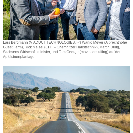
Lars Bergmann (VIADUCT TECHNOLOGIES, l-r) Wanjo Meyer (Albrechthöhe
Guest Farm), Rick Meisel (CHT – Chemnitzer Haustechnik), Martin Dulig,
Sachsens Wirtschaftsminister, und Tom George (move consulting) auf der
Apfelsinenplantage