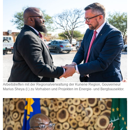
Arbeitstreffen mit der Regionalverwaltung der Kunene Region, Gouverneur
Marius Sheya (l.) zu Vorhaben und Projekten im Energie- und Bergbausektor.