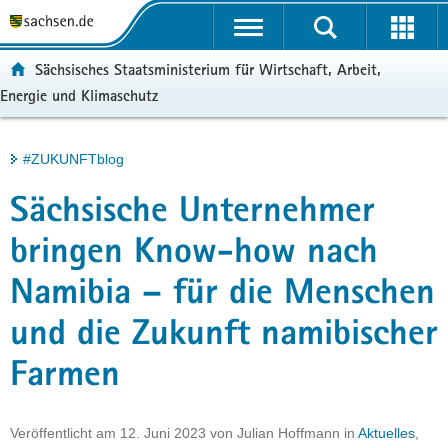
P
Portalübergreifende
o
H
Navigation
r
a
S
ortal:
Sächsisches Staatsministerium für Wirtschaft, Arbeit,
t
u
e
Energie und Klimaschutz
a
p
r
l
t
v
ü
i
i
Hauptinhalt
#ZUKUNFTblog
b
n
c
e
h
e
Sächsische Unternehmer
r
a
g
l
bringen Know-how nach
r
t
Namibia – für die Menschen
e
i
und die Zukunft namibischer
f
e
Farmen
n
d
e
Veröffentlicht am
12. Juni 2023
von
Julian Hoffmann
in
Aktuelles
,
N