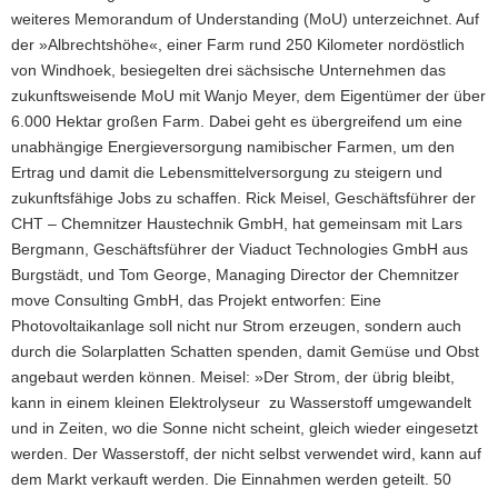
weiteres Memorandum of Understanding (MoU) unterzeichnet. Auf
der »Albrechtshöhe«, einer Farm rund 250 Kilometer nordöstlich
von Windhoek, besiegelten drei sächsische Unternehmen das
zukunftsweisende MoU mit Wanjo Meyer, dem Eigentümer der über
6.000 Hektar großen Farm. Dabei geht es übergreifend um eine
unabhängige Energieversorgung namibischer Farmen, um den
Ertrag und damit die Lebensmittelversorgung zu steigern und
zukunftsfähige Jobs zu schaffen. Rick Meisel, Geschäftsführer der
CHT – Chemnitzer Haustechnik GmbH, hat gemeinsam mit Lars
Bergmann, Geschäftsführer der Viaduct Technologies GmbH aus
Burgstädt, und Tom George, Managing Director der Chemnitzer
move Consulting GmbH, das Projekt entworfen: Eine
Photovoltaikanlage soll nicht nur Strom erzeugen, sondern auch
durch die Solarplatten Schatten spenden, damit Gemüse und Obst
angebaut werden können. Meisel: »Der Strom, der übrig bleibt,
kann in einem kleinen Elektrolyseur zu Wasserstoff umgewandelt
und in Zeiten, wo die Sonne nicht scheint, gleich wieder eingesetzt
werden. Der Wasserstoff, der nicht selbst verwendet wird, kann auf
dem Markt verkauft werden. Die Einnahmen werden geteilt. 50