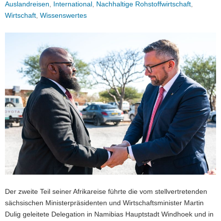
Auslandreisen
,
International
,
Nachhaltige Rohstoffwirtschaft
,
a
Wirtschaft
,
Wissenswertes
v
i
g
a
t
i
o
n
Der zweite Teil seiner Afrikareise führte die vom stellvertretenden
sächsischen Ministerpräsidenten und Wirtschaftsminister Martin
Dulig geleitete Delegation in Namibias Hauptstadt Windhoek und in