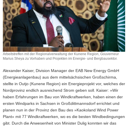
Arbeitstreffen mit der Regionalverwaltung der Kunene Region, Gouverneur
Marius Sheya zu Vorhaben und Projekten im Energie- und Bergbausektor.
Alexander Kaiser, Division Manager der EAB New Energy GmbH
(Energieanlagenbau) aus dem mittelsächsischen Großschirma,
stellte in Outjo (Kunene Region) ein Energieprojekt vor, welches der
Nordprovinz endlich ausreichend Strom geben soll. Kaiser: »Wir
haben Erfahrungen im Bau von Windkraftwerken, haben einen der
ersten Windparks in Sachsen in Großdittmannsdorf errichtet und
planen nun in der Provinz den Bau des »Kaokoland Wind Power
Plant« mit 77 Windkraftwerken, wo es die besten Windbedingungen
gibt. Durch die Anwesenheit von Minister Dulig konnten wir das