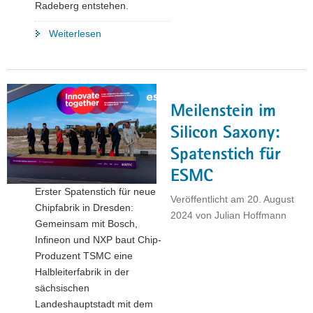
Radeberg entstehen.
"Neuer
Weiterlesen
Ausbildungscampus
für
Mikroelektronik
soll
Meilenstein im
in
Radeberg
Silicon Saxony:
entstehen"
Spatenstich für
ESMC
Erster Spatenstich für neue
Veröffentlicht am
20. August
Chipfabrik in Dresden:
2024
von
Julian Hoffmann
Gemeinsam mit Bosch,
Infineon und NXP baut Chip-
Produzent TSMC eine
Halbleiterfabrik in der
sächsischen
Landeshauptstadt mit dem