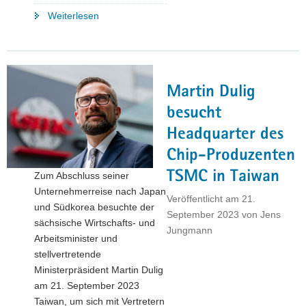
"Staatssekretär
Weiterlesen
Kralinski
besucht
Halbleiterstandort
Taiwan
Martin Dulig
und
den
besucht
Chiphersteller
Headquarter des
TSMC "
Chip-Produzenten
TSMC in Taiwan
Zum Abschluss seiner
Unternehmerreise nach Japan
Veröffentlicht am
21.
und Südkorea besuchte der
September 2023
von
Jens
sächsische Wirtschafts- und
Jungmann
Arbeitsminister und
stellvertretende
Ministerpräsident Martin Dulig
am 21. September 2023
Taiwan, um sich mit Vertretern