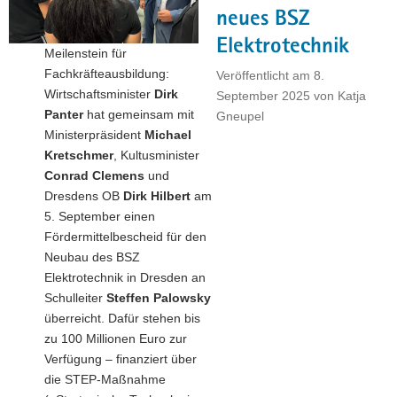
neues BSZ
2025"
Elektrotechnik
Meilenstein für
Fachkräfteausbildung:
Veröffentlicht am
8.
Wirtschaftsminister
Dirk
September 2025
von
Katja
Panter
hat gemeinsam mit
Gneupel
Ministerpräsident
Michael
Kretschmer
, Kultusminister
Conrad Clemens
und
Dresdens OB
Dirk Hilbert
am
5. September einen
Fördermittelbescheid für den
Neubau des BSZ
Elektrotechnik in Dresden an
Schulleiter
Steffen Palowsky
überreicht. Dafür stehen bis
zu 100 Millionen Euro zur
Verfügung – finanziert über
die STEP-Maßnahme