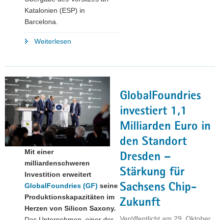
Katalonien (ESP) in
Barcelona.
"Sachsen
Weiterlesen
übergibt
nach
zwei
Jahren
GlobalFoundries
in
Vorsitz
investiert 1,1
und
Milliarden Euro in
Co-
den Standort
Vorsitz
Mit einer
den
Dresden –
milliardenschweren
Staffelstab
Stärkung für
Investition erweitert
in
Sachsens Chip-
GlobalFoundries (GF)
seine
der
Produktionskapazitäten im
European
Zukunft
Herzen von Silicon Saxony.
Semiconductor
Veröffentlicht am
29. Oktober
Das Unternehmen, einer der