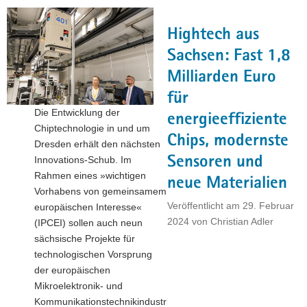
Halbleiterbranche
macht
Hightech aus
Europa
krisenfester«"
Sachsen: Fast 1,8
Milliarden Euro
für
Die Entwicklung der
energieeffiziente
Chiptechnologie in und um
Chips, modernste
Dresden erhält den nächsten
Sensoren und
Innovations-Schub. Im
Rahmen eines »wichtigen
neue Materialien
Vorhabens von gemeinsamem
Veröffentlicht am
29. Februar
europäischen Interesse«
2024
von
Christian Adler
(IPCEI) sollen auch neun
sächsische Projekte für
technologischen Vorsprung
der europäischen
Mikroelektronik- und
Kommunikationstechnikindustrie