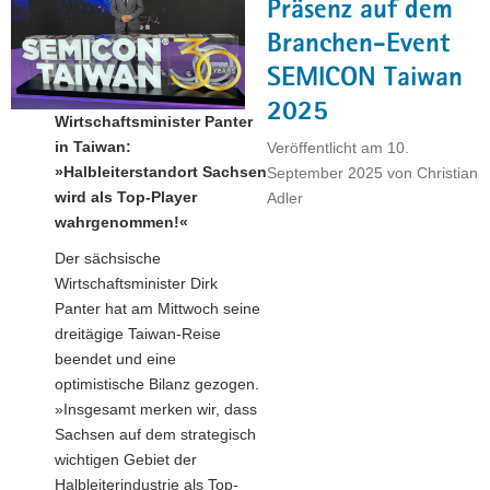
den
Präsenz auf dem
Standort
Branchen-Event
Dresden
SEMICON Taiwan
–
Stärkung
2025
Wirtschaftsminister Panter
für
in Taiwan:
Veröffentlicht am
10.
Sachsens
»Halbleiterstandort Sachsen
September 2025
von
Christian
Chip-
wird als Top-Player
Adler
Zukunft"
wahrgenommen!«
Der sächsische
Wirtschaftsminister Dirk
Panter hat am Mittwoch seine
dreitägige Taiwan-Reise
beendet und eine
optimistische Bilanz gezogen.
»Insgesamt merken wir, dass
Sachsen auf dem strategisch
wichtigen Gebiet der
Halbleiterindustrie als Top-