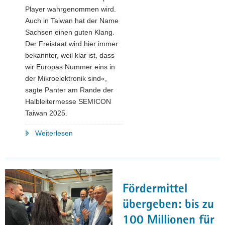
Player wahrgenommen wird.
Auch in Taiwan hat der Name
Sachsen einen guten Klang.
Der Freistaat wird hier immer
bekannter, weil klar ist, dass
wir Europas Nummer eins in
der Mikroelektronik sind«,
sagte Panter am Rande der
Halbleitermesse SEMICON
Taiwan 2025.
"Freistaat
Weiterlesen
zeigte
Präsenz
auf
dem
Fördermittel
Branchen-
Event
übergeben: bis zu
SEMICON
100 Millionen für
Taiwan