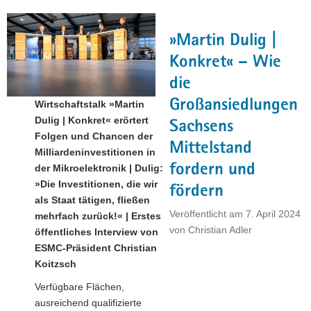
Saxony:
Spatenstich
»Martin Dulig |
für
ESMC"
Konkret« – Wie
die
Großansiedlungen
Wirtschaftstalk »Martin
Dulig | Konkret« erörtert
Sachsens
Folgen und Chancen der
Mittelstand
Milliardeninvestitionen in
fordern und
der Mikroelektronik | Dulig:
»Die Investitionen, die wir
fördern
als Staat tätigen, fließen
Veröffentlicht am
7. April 2024
mehrfach zurück!« | Erstes
von
Christian Adler
öffentliches Interview von
ESMC-Präsident Christian
Koitzsch
Verfügbare Flächen,
ausreichend qualifizierte