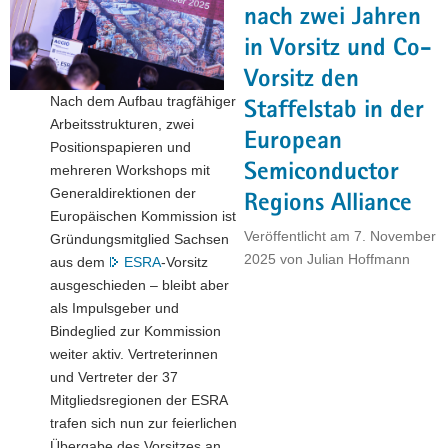
Sachsen"
nach zwei Jahren
in Vorsitz und Co-
Vorsitz den
Nach dem Aufbau tragfähiger
Staffelstab in der
Arbeitsstrukturen, zwei
European
Positionspapieren und
Semiconductor
mehreren Workshops mit
Generaldirektionen der
Regions Alliance
Europäischen Kommission ist
Veröffentlicht am
7. November
Gründungsmitglied Sachsen
2025
von
Julian Hoffmann
aus dem
ESRA
-Vorsitz
ausgeschieden – bleibt aber
als Impulsgeber und
Bindeglied zur Kommission
weiter aktiv. Vertreterinnen
und Vertreter der 37
Mitgliedsregionen der ESRA
trafen sich nun zur feierlichen
Übergabe des Vorsitzes an