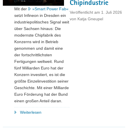
Chipindustrie
a
Mit der
»Smart Power Fab«
Veröffentlicht am
1. Juli 2026
v
setzt Infineon in Dresden ein
von
Katja Gneupel
i
industriepolitisches Signal weit
g
über Sachsen hinaus: Die
a
modernste Chipfabrik des
t
Konzerns wird in Betrieb
i
genommen und damit eine
o
der fortschrittlichsten
n
Fertigungen weltweit. Rund
fünf Milliarden Euro hat der
Konzern investiert, es ist die
größte Einzelinvestition seiner
Geschichte. Mit einer Milliarde
Euro Förderung hat der Bund
einen großen Anteil daran.
"Ein
Weiterlesen
neuer
Taktgeber