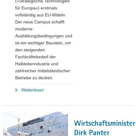
(»Strategische Technologien
für Europa«) erstmals
vollständig aus EU-Mitteln.
Der neue Campus schafft
moderne
Ausbildungsbedingungen und
ist ein wichtiger Baustein, um
den steigenden
Fachkräftebedarf der
Halbleiterindustrie und
zahlreicher mittelständischer
Betriebe zu decken.
"Fördermittel
Weiterlesen
übergeben:
bis
zu
100
Wirtschaftsminister
Millionen
für
Dirk Panter