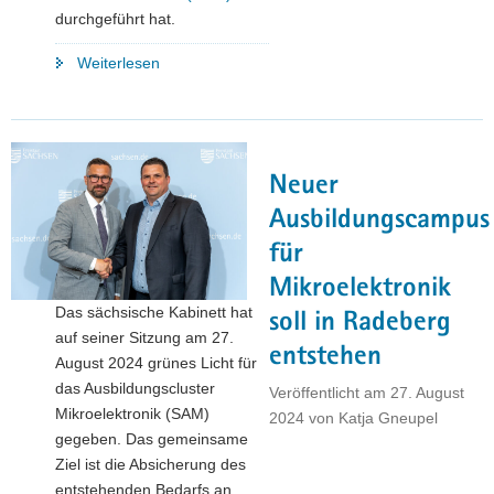
durchgeführt hat.
"Studie:
Weiterlesen
Starke
Wachstumseffekte
für
Standort
Neuer
durch
sächsisches
Ausbildungscampus
Halbleiterökosystem"
für
Mikroelektronik
Das sächsische Kabinett hat
soll in Radeberg
auf seiner Sitzung am 27.
entstehen
August 2024 grünes Licht für
das Ausbildungscluster
Veröffentlicht am
27. August
Mikroelektronik (SAM)
2024
von
Katja Gneupel
gegeben. Das gemeinsame
Ziel ist die Absicherung des
entstehenden Bedarfs an