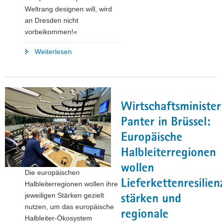
Weltrang designen will, wird
an Dresden nicht
vorbeikommen!«
"Hightech-
Weiterlesen
Strategie
2025:
Sachsen
sieht
Wirtschaftsminister
große
Chancen
Panter in Brüssel:
für
Europäische
den
Halbleiterregionen
Technologiestandort"
wollen
Die europäischen
Lieferkettenresilien
Halbleiterregionen wollen ihre
jeweiligen Stärken gezielt
stärken und
nutzen, um das europäische
regionale
Halbleiter-Ökosystem