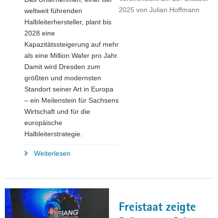
Regions
2025
von
Julian Hoffmann
weltweit führenden
Alliance"
Halbleiterhersteller, plant bis
2028 eine
Kapazitätssteigerung auf mehr
als eine Million Wafer pro Jahr.
Damit wird Dresden zum
größten und modernsten
Standort seiner Art in Europa
– ein Meilenstein für Sachsens
Wirtschaft und für die
europäische
Halbleiterstrategie.
"GlobalFoundries
Weiterlesen
investiert
1,1
Milliarden
Euro
Freistaat zeigte
in