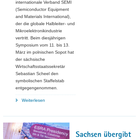
internationale Verband SEMI
(Semiconductor Equipment
and Materials International),
der die globale Halbleiter- und
Mikroelektronikindustrie
vertritt. Beim diesjährigen
Symposium vom 11. bis 13.
März im polnischen Sopot hat
der sächsische
Wirtschaftsstaatssekretär
Sebastian Scheel den
symbolischen Staffelstab
entgegengenommen.
"Entscheiderforum
Weiterlesen
der
Chip-
Branche
kommt
Sachsen übergibt
nach