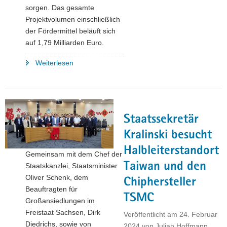
sorgen. Das gesamte
Projektvolumen einschließlich
der Fördermittel beläuft sich
auf 1,79 Milliarden Euro.
"Hightech
Weiterlesen
aus
Sachsen:
Fast
1,8
Staatssekretär
Milliarden
Euro
Kralinski besucht
für
Halbleiterstandort
Gemeinsam mit dem Chef der
energieeffiziente
Taiwan und den
Staatskanzlei, Staatsminister
Chips,
Oliver Schenk, dem
modernste
Chiphersteller
Beauftragten für
Sensoren
TSMC
Großansiedlungen im
und
Freistaat Sachsen, Dirk
neue
Veröffentlicht am
24. Februar
Diedrichs, sowie von
Materialien"
2024
von
Julian Hoffmann