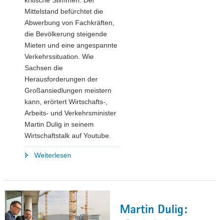
kritische Stimmen: Der
Mittelstand befürchtet die
Abwerbung von Fachkräften,
die Bevölkerung steigende
Mieten und eine angespannte
Verkehrssituation. Wie
Sachsen die
Herausforderungen der
Großansiedlungen meistern
kann, erörtert Wirtschafts-,
Arbeits- und Verkehrsminister
Martin Dulig in seinem
Wirtschaftstalk auf Youtube.
"»Martin
Weiterlesen
Dulig
|
Konkret«
–
Martin Dulig:
Wie