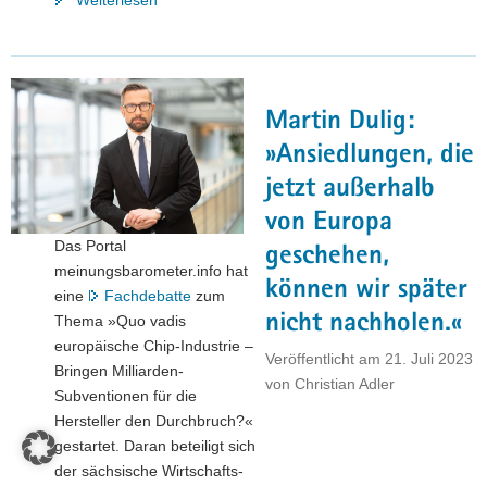
Weiterlesen
Dulig:
»Mit
TSMC
wird
Martin Dulig:
Sachsen
zum
»Ansiedlungen, die
globalen
jetzt außerhalb
Halbleiterstandort«"
von Europa
Das Portal
geschehen,
meinungsbarometer.info hat
können wir später
eine
Fachdebatte
zum
nicht nachholen.«
Thema »Quo vadis
europäische Chip-Industrie –
Veröffentlicht am
21. Juli 2023
Bringen Milliarden-
von
Christian Adler
Subventionen für die
Hersteller den Durchbruch?«
gestartet. Daran beteiligt sich
der sächsische Wirtschafts-