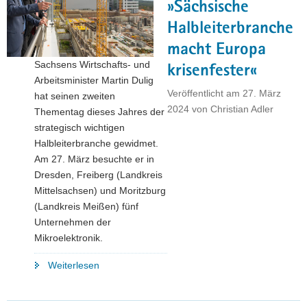
die
»Sächsische
Großansiedlungen
Halbleiterbranche
Sachsens
macht Europa
Mittelstand
Sachsens Wirtschafts- und
fordern
krisenfester«
Arbeitsminister Martin Dulig
und
Veröffentlicht am
27. März
hat seinen zweiten
fördern"
2024
von
Christian Adler
Thementag dieses Jahres der
strategisch wichtigen
Halbleiterbranche gewidmet.
Am 27. März besuchte er in
Dresden, Freiberg (Landkreis
Mittelsachsen) und Moritzburg
(Landkreis Meißen) fünf
Unternehmen der
Mikroelektronik.
"Martin
Weiterlesen
Dulig:
»Sächsische