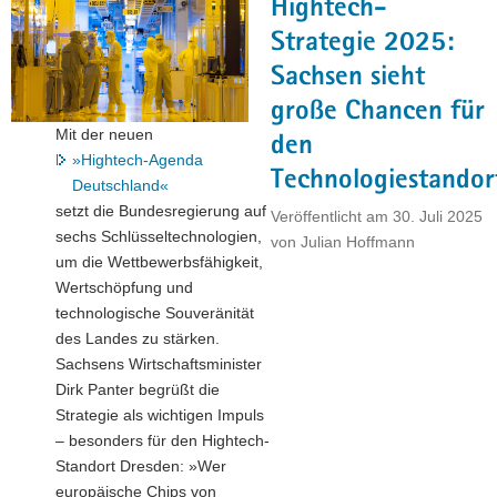
Hightech-
vom
Baufortschritt
Strategie 2025:
auf
Sachsen sieht
der
große Chancen für
Infineon-
Mit der neuen
Baustelle
den
»Hightech-Agenda
in
Technologiestandor
Deutschland«
Dresden"
setzt die Bundesregierung auf
Veröffentlicht am
30. Juli 2025
sechs Schlüsseltechnologien,
von
Julian Hoffmann
um die Wettbewerbsfähigkeit,
Wertschöpfung und
technologische Souveränität
des Landes zu stärken.
Sachsens Wirtschaftsminister
Dirk Panter begrüßt die
Strategie als wichtigen Impuls
– besonders für den Hightech-
Standort Dresden: »Wer
europäische Chips von