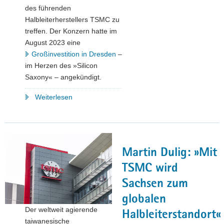
des führenden
Halbleiterherstellers TSMC zu
treffen. Der Konzern hatte im
August 2023 eine
Großinvestition in Dresden
–
im Herzen des »Silicon
Saxony« – angekündigt.
"Martin
Weiterlesen
Dulig
besucht
Headquarter
des
Martin Dulig: »Mit
Chip-
Produzenten
TSMC wird
TSMC
Sachsen zum
in
globalen
Taiwan"
Der weltweit agierende
Halbleiterstandort«
taiwanesische