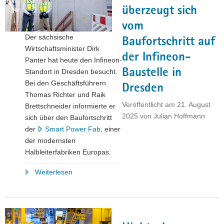
neues
überzeugt sich
BSZ
vom
Elektrotechnik"
Der sächsische
Baufortschritt auf
Wirtschaftsminister Dirk
der Infineon-
Panter hat heute den Infineon-
Baustelle in
Standort in Dresden besucht.
Bei den Geschäftsführern
Dresden
Thomas Richter und Raik
Veröffentlicht am
21. August
Brettschneider informierte er
2025
von
Julian Hoffmann
sich über den Baufortschritt
der
Smart Power Fab
, einer
der modernsten
Halbleiterfabriken Europas.
"Wirtschaftsminister
Weiterlesen
Dirk
Panter
überzeugt
sich