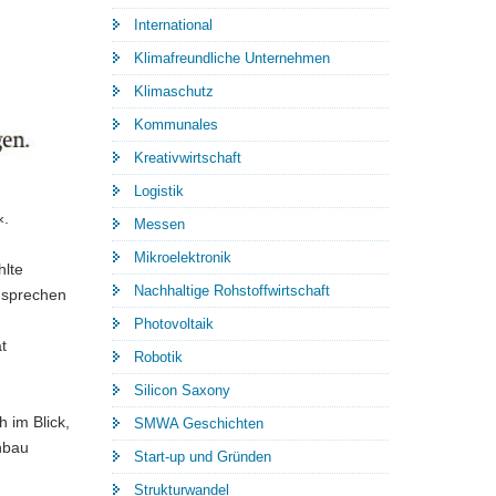
International
Klimafreundliche Unternehmen
Klimaschutz
Kommunales
Kreativwirtschaft
Logistik
«.
Messen
Mikroelektronik
hlte
Nachhaltige Rohstoffwirtschaft
 sprechen
Photovoltaik
t
Robotik
Silicon Saxony
 im Blick,
SMWA Geschichten
nbau
Start-up und Gründen
Strukturwandel