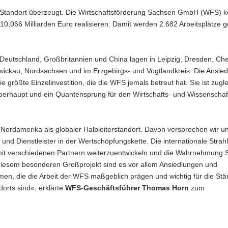
er Standort überzeugt. Die Wirtschaftsförderung Sachsen GmbH (WFS) 
,066 Milliarden Euro realisieren. Damit werden 2.682 Arbeitsplätze 
Deutschland, Großbritannien und China lagen in Leipzig, Dresden, Ch
Zwickau, Nordsachsen und im Erzgebirgs- und Vogtlandkreis. Die Ansie
 größte Einzelinvestition, die die WFS jemals betreut hat. Sie ist zugl
 überhaupt und ein Quantensprung für den Wirtschafts- und Wissenschaf
Nordamerika als globaler Halbleiterstandort. Davon versprechen wir un
 und Dienstleister in der Wertschöpfungskette. Die internationale Strahl
mit verschiedenen Partnern weiterzuentwickeln und die Wahrnehmung
en diesem besonderen Großprojekt sind es vor allem Ansiedlungen und
men, die die Arbeit der WFS maßgeblich prägen und wichtig für die Stä
orts sind«, erklärte
WFS-Geschäftsführer Thomas Horn
zum