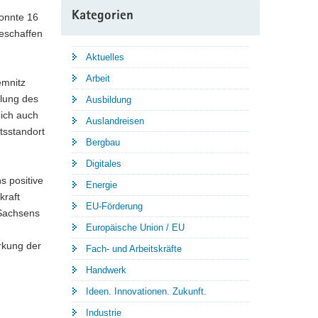
Kategorien
konnte 16
geschaffen
Aktuelles
Arbeit
emnitz
dlung des
Ausbildung
eich auch
Auslandreisen
tsstandort
Bergbau
Digitales
s positive
Energie
kraft
EU-Förderung
 Sachsens
Europäische Union / EU
rkung der
Fach- und Arbeitskräfte
Handwerk
Ideen. Innovationen. Zukunft.
Industrie