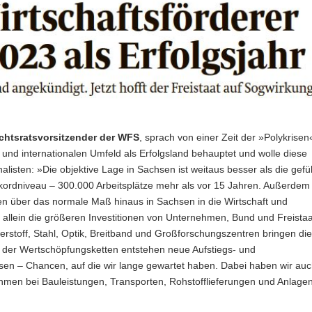
ichtsratsvorsitzender der WFS
, sprach von einer Zeit der »Polykrisen
 und internationalen Umfeld als Erfolgsland behauptet und wolle diese
alisten: »Die objektive Lage in Sachsen ist weitaus besser als die gefü
ordniveau – 300.000 Arbeitsplätze mehr als vor 15 Jahren. Außerdem
ren über das normale Maß hinaus in Sachsen in die Wirtschaft und
n allein die größeren Investitionen von Unternehmen, Bund und Freistaa
erstoff, Stahl, Optik, Breitband und Großforschungszentren bringen die
g der Wertschöpfungsketten entstehen neue Aufstiegs- und
sen – Chancen, auf die wir lange gewartet haben. Dabei haben wir auch
men bei Bauleistungen, Transporten, Rohstofflieferungen und Anlage