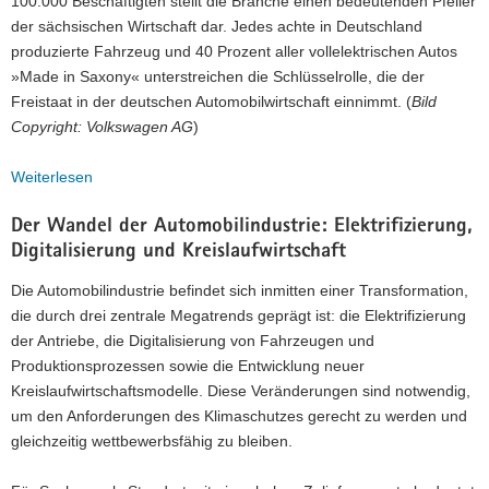
100.000 Beschäftigten stellt die Branche einen bedeutenden Pfeiler
der sächsischen Wirtschaft dar. Jedes achte in Deutschland
produzierte Fahrzeug und 40 Prozent aller vollelektrischen Autos
»Made in Saxony« unterstreichen die Schlüsselrolle, die der
Freistaat in der deutschen Automobilwirtschaft einnimmt. (
Bild
Copyright: Volkswagen AG
)
:
Weiterlesen
Zukunft
Der Wandel der Automobilindustrie: Elektrifizierung,
der
Digitalisierung und Kreislaufwirtschaft
Automobilindustrie:
Chancen,
Die Automobilindustrie befindet sich inmitten einer Transformation,
Herausforderungen
die durch drei zentrale Megatrends geprägt ist: die Elektrifizierung
und
der Antriebe, die Digitalisierung von Fahrzeugen und
der
Produktionsprozessen sowie die Entwicklung neuer
Weg
Kreislaufwirtschaftsmodelle. Diese Veränderungen sind notwendig,
in
um den Anforderungen des Klimaschutzes gerecht zu werden und
eine
gleichzeitig wettbewerbsfähig zu bleiben.
nachhaltige
Mobilität