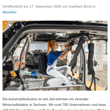
a
Veröffentlicht am
17. September 2025
von
Kathleen Brühl
in
v
Aktuelles
i
g
a
t
i
o
n
Die Automobilindustrie ist seit Jahrzehnten ein zentraler
Wirtschaftsfaktor in Sachsen. Mit rund 780 Unternehmen und etwa