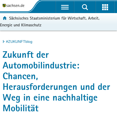
P
Portalübergreifende
o
H
Navigation
r
a
S
ortal:
Sächsisches Staatsministerium für Wirtschaft, Arbeit,
t
u
e
Energie und Klimaschutz
a
p
r
l
t
v
ü
i
i
Hauptinhalt
#ZUKUNFTblog
b
n
c
e
h
e
Zukunft der
r
a
g
l
Automobilindustrie:
r
t
Chancen,
e
i
Herausforderungen und der
f
e
Weg in eine nachhaltige
n
d
Mobilität
e
N