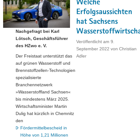
Welche
–
Interview
Erfolgsaussichten
mit
hat Sachsens
dem
Wasserstoffwirtsch
Nachgefragt bei Karl
Sächsischen
Lötsch, Geschäftsführer
Oberberghauptmann
Veröffentlicht am
9.
des HZwo e. V.
Prof.
September 2022
von
Christian
Dr.
Der Freistaat unterstützt das
Adler
Bernhard
auf grünen Wasserstoff und
Cramer "
Brennstoffzellen-Technologien
spezialisierte
Branchennetzwerk
»Wasserstoffland Sachsen«
bis mindestens März 2025.
Wirtschaftsminister Martin
Dulig hat kürzlich in Chemnitz
den
Fördermittelbescheid in
Höhe von 1,21 Millionen