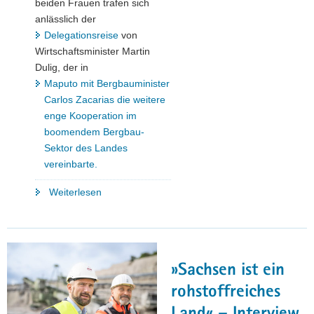
beiden Frauen trafen sich
anlässlich der
Delegationsreise
von
Wirtschaftsminister Martin
Dulig, der in
Maputo mit Bergbauminister
Carlos Zacarias die weitere
enge Kooperation im
boomendem Bergbau-
Sektor des Landes
vereinbarte.
"»Sozialer
Weiterlesen
Wandel
ist
wie
ein
»Sachsen ist ein
Wasserfall«"
rohstoffreiches