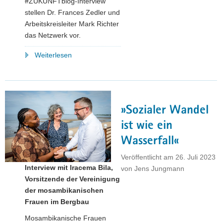
#ZUKUNFTblog-Interview
stellen Dr. Frances Zedler und
Arbeitskreisleiter Mark Richter
das Netzwerk vor.
"Grüne
Weiterlesen
Transformation:
»Die
Unternehmen
kommen
»Sozialer Wandel
mit
konkreten
ist wie ein
Herausforderungen
Wasserfall«
auf
unser
Veröffentlicht am
26. Juli 2023
Interview mit Iracema Bila,
Netzwerk
von
Jens Jungmann
Vorsitzende der Vereinigung
zu«"
der mosambikanischen
Frauen im Bergbau
Mosambikanische Frauen