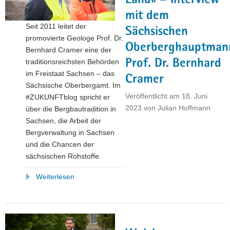
Land« – Interview
mit dem
Seit 2011 leitet der
Sächsischen
promovierte Geologe Prof. Dr.
Oberberghauptman
Bernhard Cramer eine der
Prof. Dr. Bernhard
traditionsreichsten Behörden
im Freistaat Sachsen – das
Cramer
Sächsische Oberbergamt. Im
Veröffentlicht am
18. Juni
#ZUKUNFTblog spricht er
2023
von
Julian Hoffmann
über die Bergbautradition in
Sachsen, die Arbeit der
Bergverwaltung in Sachsen
und die Chancen der
sächsischen Rohstoffe.
"»Sachsen
Weiterlesen
ist
ein
rohstoffreiches
Land«