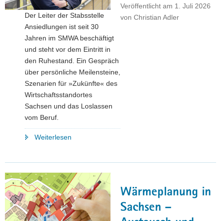
Veröffentlicht am
1. Juli 2026
a
Der Leiter der Stabsstelle
von
Christian Adler
v
Ansiedlungen ist seit 30
i
Jahren im SMWA beschäftigt
g
und steht vor dem Eintritt in
a
den Ruhestand. Ein Gespräch
t
über persönliche Meilensteine,
i
Szenarien für »Zukünfte« des
o
Wirtschaftsstandortes
n
Sachsen und das Loslassen
vom Beruf.
"Drei
Weiterlesen
Fragen
an
Christoph
Zimmer-
Wärmeplanung in
Conrad"
Sachsen –