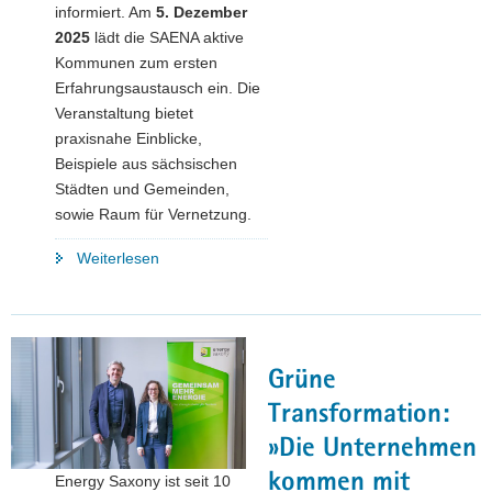
informiert. Am
5. Dezember
2025
lädt die SAENA aktive
Kommunen zum ersten
Erfahrungsaustausch ein. Die
Veranstaltung bietet
praxisnahe Einblicke,
Beispiele aus sächsischen
Städten und Gemeinden,
sowie Raum für Vernetzung.
"Wärmeplanung
Weiterlesen
in
Sachsen
–
Austausch
Grüne
und
Impulse
Transformation:
für
»Die Unternehmen
die
kommen mit
Energy Saxony ist seit 10
Praxis"