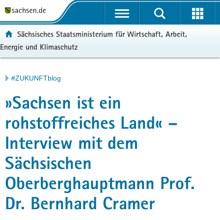
P
Portalübergreifende
o
H
Navigation
r
a
S
ortal:
Sächsisches Staatsministerium für Wirtschaft, Arbeit,
t
u
e
Energie und Klimaschutz
a
p
r
l
t
v
ü
i
i
Hauptinhalt
#ZUKUNFTblog
b
n
c
e
h
e
»Sachsen ist ein
r
a
g
l
rohstoffreiches Land« –
r
t
Interview mit dem
e
i
Sächsischen
f
e
Oberberghauptmann Prof.
n
d
Dr. Bernhard Cramer
e
N