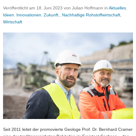
a
Veröffentlicht am
18. Juni 2023
von
Julian Hoffmann
in
Aktuelles
,
v
Ideen. Innovationen. Zukunft.
,
Nachhaltige Rohstoffwirtschaft
,
i
Wirtschaft
g
a
t
i
o
n
Seit 2011 leitet der promovierte Geologe Prof. Dr. Bernhard Cramer