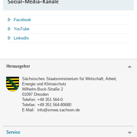
Social-Media-Kanäle
Facebook
YouTube
LinkedIn
Service
Herausgeber
Sächsisches Staatsministerium für Wirtschaft, Arbeit,
Energie und Klimaschutz
Wilhelm-Buck-Straße 2
01097
Dresden
Telefon:
+49 351 564-0
Telefax:
+49 351 564-80680
E-Mail:
info@smwa.sachsen.de
Service