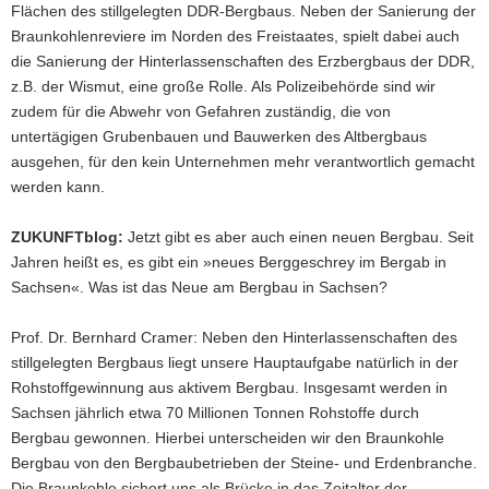
Flächen des stillgelegten DDR-Bergbaus. Neben der Sanierung der
Braunkohlenreviere im Norden des Freistaates, spielt dabei auch
die Sanierung der Hinterlassenschaften des Erzbergbaus der DDR,
z.B. der Wismut, eine große Rolle. Als Polizeibehörde sind wir
zudem für die Abwehr von Gefahren zuständig, die von
untertägigen Grubenbauen und Bauwerken des Altbergbaus
ausgehen, für den kein Unternehmen mehr verantwortlich gemacht
werden kann.
ZUKUNFTblog:
Jetzt gibt es aber auch einen neuen Bergbau. Seit
Jahren heißt es, es gibt ein »neues Berggeschrey im Bergab in
Sachsen«. Was ist das Neue am Bergbau in Sachsen?
Prof. Dr. Bernhard Cramer: Neben den Hinterlassenschaften des
stillgelegten Bergbaus liegt unsere Hauptaufgabe natürlich in der
Rohstoffgewinnung aus aktivem Bergbau. Insgesamt werden in
Sachsen jährlich etwa 70 Millionen Tonnen Rohstoffe durch
Bergbau gewonnen. Hierbei unterscheiden wir den Braunkohle
Bergbau von den Bergbaubetrieben der Steine- und Erdenbranche.
Die Braunkohle sichert uns als Brücke in das Zeitalter der