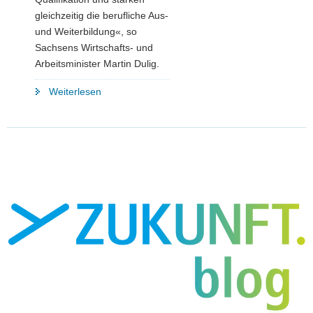
gleichzeitig die berufliche Aus-
und Weiterbildung«, so
Sachsens Wirtschafts- und
Arbeitsminister Martin Dulig.
"Meisterbonus
Weiterlesen
wird
auf
2.000
Euro
verdoppelt"