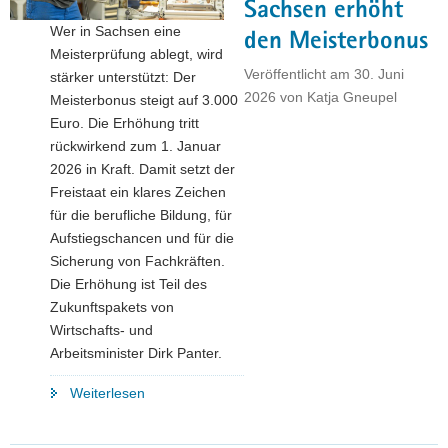
Sachsen erhöht
a
Wer in Sachsen eine
den Meisterbonus
v
Meisterprüfung ablegt, wird
i
Veröffentlicht am
30. Juni
stärker unterstützt: Der
g
2026
von
Katja Gneupel
Meisterbonus steigt auf 3.000
a
Euro. Die Erhöhung tritt
t
rückwirkend zum 1. Januar
i
2026 in Kraft. Damit setzt der
o
Freistaat ein klares Zeichen
n
für die berufliche Bildung, für
Aufstiegschancen und für die
Sicherung von Fachkräften.
Die Erhöhung ist Teil des
Zukunftspakets von
Wirtschafts- und
Arbeitsminister Dirk Panter.
"Mehr
Weiterlesen
Anerkennung,
mehr