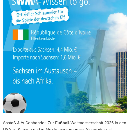
a
v
i
g
a
t
i
o
n
Anstoß & Außenhandel: Zur Fußball-Weltmeisterschaft 2026 in den
USA, in Kanada und in Mexiko versorgen wir Sie wieder mit