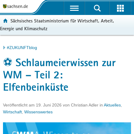
P
Portalübergreifende
o
H
Navigation
r
a
S
ortal:
Sächsisches Staatsministerium für Wirtschaft, Arbeit,
t
u
e
Energie und Klimaschutz
a
p
r
l
t
v
ü
i
i
Hauptinhalt
#ZUKUNFTblog
b
n
c
e
h
e
⚽ Schlaumeierwissen zur
r
a
g
l
WM – Teil 2:
r
t
Elfenbeinküste
e
i
f
Veröffentlicht am
19. Juni 2026
von
Christian Adler
in
Aktuelles
,
e
Wirtschaft
,
Wissenswertes
n
d
e
N