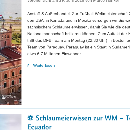
Veröffentlicht am
29. Juni 2026
von
Marco Henkel
Anstoß & Außenhandel: Zur Fußball-Weltmeisterschaft 
den USA, in Kanada und in Mexiko versorgen wir Sie wi
sächsischem Schlaumeierwissen, damit Sie wie die deu
Nationalmannschaft brillieren können. Zum Auftakt der 
trifft das DFB-Team am Montag (22:30 Uhr) in Boston a
Team von Paraguay. Paraguay ist ein Staat in Südameri
etwa 6,7 Millionen Einwohner.
"⚽
Weiterlesen
Schlaumeierwissen
zur
WM
–
Teil
4:
Paraguay"
⚽ Schlaumeierwissen zur WM – Te
Ecuador