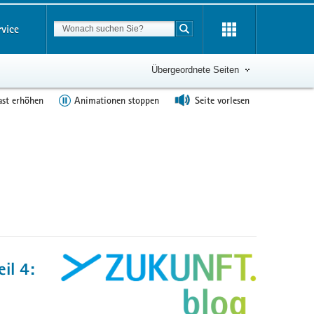
Suchbegriff
rvice
Suche starten
Übergeordnete Seiten
ast erhöhen
Animationen stoppen
Seite vorlesen
il 4: