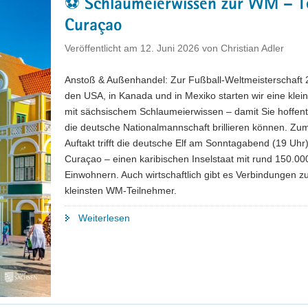
⚽ Schlaumeierwissen zur WM – Te
Teil
2:
Curaçao
Elfenbeinküste"
Veröffentlicht am
12. Juni 2026
von
Christian Adler
Anstoß & Außenhandel: Zur Fußball-Weltmeisterschaft 
den USA, in Kanada und in Mexiko starten wir eine klei
mit sächsischem Schlaumeierwissen – damit Sie hoffent
die deutsche Nationalmannschaft brillieren können. Z
Auftakt trifft die deutsche Elf am Sonntagabend (19 Uhr)
Curaçao – einen karibischen Inselstaat mit rund 150.00
Einwohnern. Auch wirtschaftlich gibt es Verbindungen 
kleinsten WM-Teilnehmer.
"⚽
Weiterlesen
Schlaumeierwissen
zur
WM
–
Teil