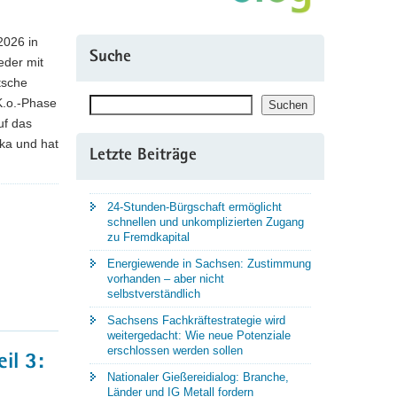
2026 in
Suche
eder mit
tsche
Suchen
K.o.-Phase
Suchen
uf das
ka und hat
Letzte Beiträge
24-Stunden-Bürgschaft ermöglicht
schnellen und unkomplizierten Zugang
zu Fremdkapital
Energiewende in Sachsen: Zustimmung
vorhanden – aber nicht
selbstverständlich
Sachsens Fachkräftestrategie wird
weitergedacht: Wie neue Potenziale
erschlossen werden sollen
il 3:
Nationaler Gießereidialog: Branche,
Länder und IG Metall fordern