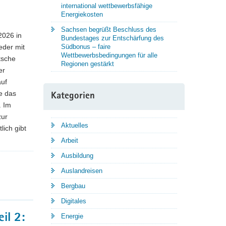
international wettbewerbsfähige
Energiekosten
Sachsen begrüßt Beschluss des
2026 in
Bundestages zur Entschärfung des
eder mit
Südbonus – faire
Wettbewerbsbedingungen für alle
tsche
Regionen gestärkt
er
auf
te das
Kategorien
. Im
zur
Aktuelles
lich gibt
Arbeit
Ausbildung
Auslandreisen
Bergbau
Digitales
il 2:
Energie