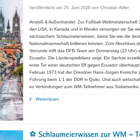
Veröffentlicht am
25. Juni 2026
von
Christian Adler
Anstoß & Außenhandel: Zur Fußball-Weltmeisterschaft 
den USA, in Kanada und in Mexiko versorgen wir Sie wi
sächsischem Schlaumeierwissen, damit Sie wie die deu
Nationalmannschaft brillieren können. Zum Abschluss d
Vorrunde trifft das DFB-Team am Donnerstag (22 Uhr) 
Ecuador. Die Länderspielbilanz zeigt: Ein Sachse erziel
erste Tor einer deutschen Elf gegen Ecuador überhaupt
Februar 1973 traf der Dresdner Hans-Jürgen Kreische 
Führung beim 1:1 der DDR in Quito. Und auch wirtschaft
es Verbindungen zum WM-Teilnehmer aus Südamerika.
"⚽
Weiterlesen
Schlaumeierwissen
zur
WM
–
⚽ Schlaumeierwissen zur WM – Te
Teil