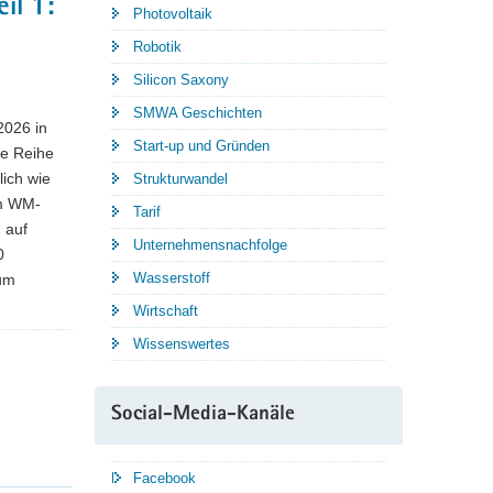
il 1:
Photovoltaik
Robotik
Silicon Saxony
SMWA Geschichten
2026 in
Start-up und Gründen
ne Reihe
lich wie
Strukturwandel
um WM-
Tarif
 auf
Unternehmensnachfolge
0
Wasserstoff
zum
Wirtschaft
Wissenswertes
Social-Media-Kanäle
Facebook