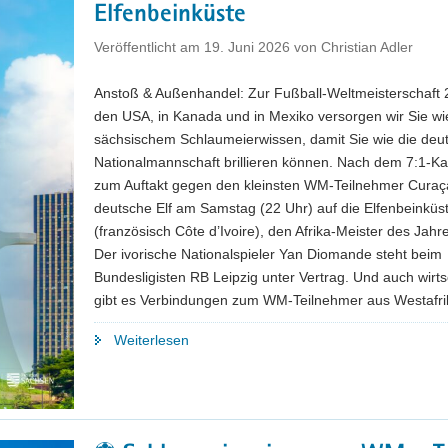
3:
Elfenbeinküste
Ecuador"
Veröffentlicht am
19. Juni 2026
von
Christian Adler
Anstoß & Außenhandel: Zur Fußball-Weltmeisterschaft 
den USA, in Kanada und in Mexiko versorgen wir Sie wi
sächsischem Schlaumeierwissen, damit Sie wie die deu
Nationalmannschaft brillieren können. Nach dem 7:1-Ka
zum Auftakt gegen den kleinsten WM-Teilnehmer Curaçao 
deutsche Elf am Samstag (22 Uhr) auf die Elfenbeinküs
(französisch Côte d’Ivoire), den Afrika-Meister des Jahr
Der ivorische Nationalspieler Yan Diomande steht beim
Bundesligisten RB Leipzig unter Vertrag. Und auch wirts
gibt es Verbindungen zum WM-Teilnehmer aus Westafri
"⚽
Weiterlesen
Schlaumeierwissen
zur
WM
–