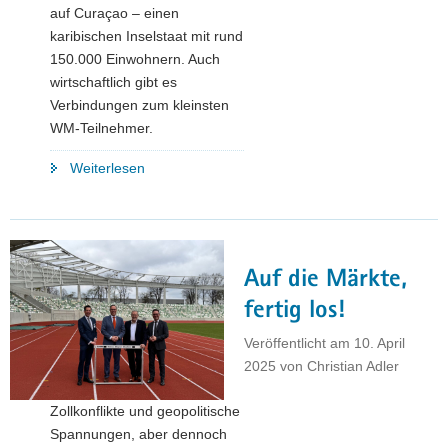
auf Curaçao – einen
karibischen Inselstaat mit rund
150.000 Einwohnern. Auch
wirtschaftlich gibt es
Verbindungen zum kleinsten
WM-Teilnehmer.
"⚽
Weiterlesen
Schlaumeierwissen
zur
WM
–
Auf die Märkte,
Teil
1:
fertig los!
Curaçao"
Veröffentlicht am
10. April
2025
von
Christian Adler
Zollkonflikte und geopolitische
Spannungen, aber dennoch