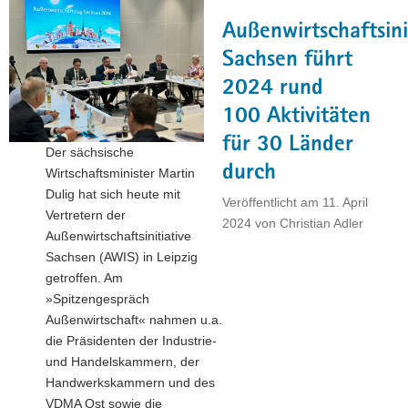
los!"
Außenwirtschaftsini
Sachsen führt
2024 rund
100 Aktivitäten
für 30 Länder
Der sächsische
durch
Wirtschaftsminister Martin
Dulig hat sich heute mit
Veröffentlicht am
11. April
Vertretern der
2024
von
Christian Adler
Außenwirtschaftsinitiative
Sachsen (AWIS) in Leipzig
getroffen. Am
»Spitzengespräch
Außenwirtschaft« nahmen u.a.
die Präsidenten der Industrie-
und Handelskammern, der
Handwerkskammern und des
VDMA Ost sowie die