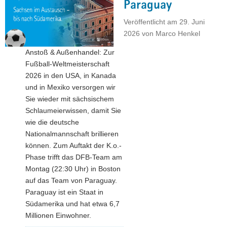
Paraguay
a
Veröffentlicht am
29. Juni
v
2026
von
Marco Henkel
i
g
Anstoß & Außenhandel: Zur
a
Fußball-Weltmeisterschaft
t
2026 in den USA, in Kanada
i
und in Mexiko versorgen wir
o
Sie wieder mit sächsischem
n
Schlaumeierwissen, damit Sie
wie die deutsche
Nationalmannschaft brillieren
können. Zum Auftakt der K.o.-
Phase trifft das DFB-Team am
Montag (22:30 Uhr) in Boston
auf das Team von Paraguay.
Paraguay ist ein Staat in
Südamerika und hat etwa 6,7
Millionen Einwohner.