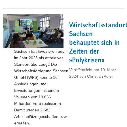
führt
2024
rund
Wirtschaftsstandor
100 Aktivitäten
für
Sachsen
30
behauptet sich in
Länder
Zeiten der
Sachsen hat Investoren auch
durch"
im Jahr 2023 als attraktiver
»Polykrisen«
Standort überzeugt. Die
Veröffentlicht am
19. März
Wirtschaftsförderung Sachsen
2024
von
Christian Adler
GmbH (WFS) konnte 16
Ansiedlungen und
Erweiterungen mit einem
Volumen von 10,066
Milliarden Euro realisieren.
Damit werden 2.682
Arbeitsplätze geschaffen bzw.
erhalten.