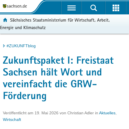
P
Portalübergreifende
o
H
Navigation
r
a
S
ortal:
Sächsisches Staatsministerium für Wirtschaft, Arbeit,
t
u
e
Energie und Klimaschutz
a
p
r
l
t
v
ü
i
i
Hauptinhalt
#ZUKUNFTblog
b
n
c
e
h
e
Zukunftspaket I: Freistaat
r
a
g
l
Sachsen hält Wort und
r
t
vereinfacht die GRW-
e
i
Förderung
f
e
n
Veröffentlicht am
19. Mai 2026
von
Christian Adler
in
Aktuelles
,
d
Wirtschaft
e
N