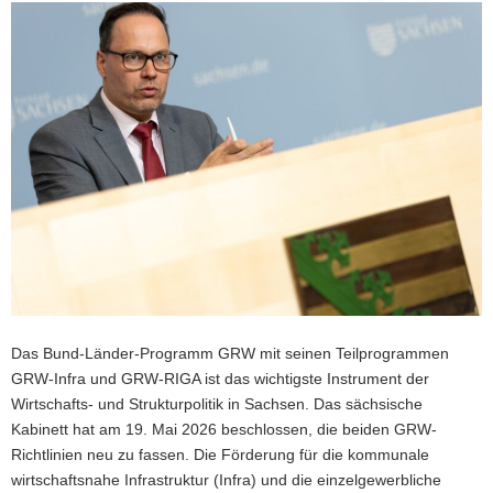
a
v
i
g
a
t
i
o
n
Das Bund-Länder-Programm GRW mit seinen Teilprogrammen
GRW-Infra und GRW-RIGA ist das wichtigste Instrument der
Wirtschafts- und Strukturpolitik in Sachsen. Das sächsische
Kabinett hat am 19. Mai 2026 beschlossen, die beiden GRW-
Richtlinien neu zu fassen. Die Förderung für die kommunale
wirtschaftsnahe Infrastruktur (Infra) und die einzelgewerbliche