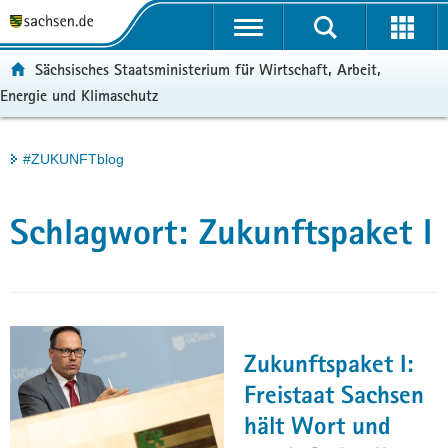
P
Portalübergreifende
o
H
Navigation
r
a
S
ortal:
Sächsisches Staatsministerium für Wirtschaft, Arbeit,
t
u
e
Energie und Klimaschutz
a
p
r
l
t
v
ü
i
i
Hauptinhalt
#ZUKUNFTblog
b
n
c
e
h
e
r
a
Schlagwort:
Zukunftspaket I
g
l
r
t
e
i
f
e
Zukunftspaket I:
n
Freistaat Sachsen
d
hält Wort und
e
N