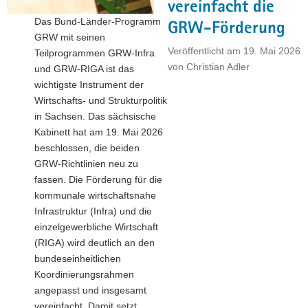
vereinfacht die
a
Das Bund-Länder-Programm
GRW-Förderung
v
GRW mit seinen
i
Veröffentlicht am
19. Mai 2026
Teilprogrammen GRW-Infra
g
von
Christian Adler
und GRW-RIGA ist das
a
wichtigste Instrument der
t
Wirtschafts- und Strukturpolitik
i
in Sachsen. Das sächsische
o
Kabinett hat am 19. Mai 2026
n
beschlossen, die beiden
GRW-Richtlinien neu zu
fassen. Die Förderung für die
kommunale wirtschaftsnahe
Infrastruktur (Infra) und die
einzelgewerbliche Wirtschaft
(RIGA) wird deutlich an den
bundeseinheitlichen
Koordinierungsrahmen
angepasst und insgesamt
vereinfacht. Damit setzt