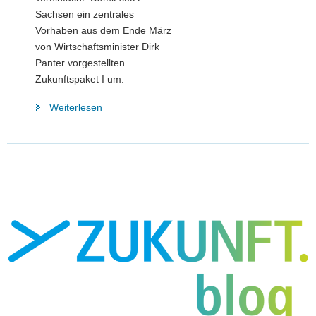
Sachsen ein zentrales
Vorhaben aus dem Ende März
von Wirtschaftsminister Dirk
Panter vorgestellten
Zukunftspaket I um.
"Zukunftspaket
Weiterlesen
I:
Freistaat
Sachsen
hält
Wort
und
vereinfacht
die
GRW-
Förderung"