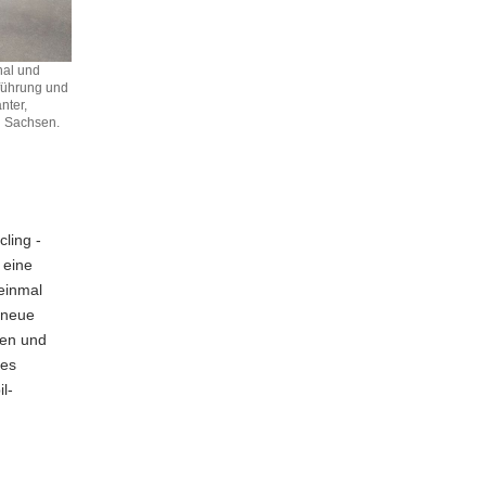
nal und
führung und
nter,
n Sachsen.
cling -
 eine
 einmal
 neue
cen und
des
l-