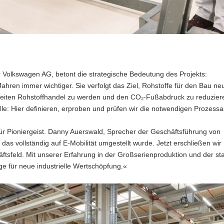
 Volkswagen AG, betont die strategische Bedeutung des Projekts:
Jahren immer wichtiger. Sie verfolgt das Ziel, Rohstoffe für den Bau ne
iten Rohstoffhandel zu werden und den CO₂-Fußabdruck zu reduzier
e: Hier definieren, erproben und prüfen wir die notwendigen Prozessa
für Pioniergeist. Danny Auerswald, Sprecher der Geschäftsführung von
as vollständig auf E-Mobilität umgestellt wurde. Jetzt erschließen wir 
äftsfeld. Mit unserer Erfahrung in der Großserienproduktion und der st
e für neue industrielle Wertschöpfung.«