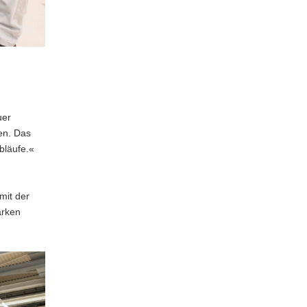
uer
en. Das
bläufe.«
mit der
arken