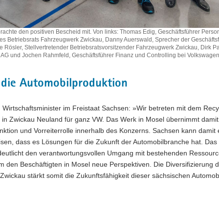
.) brachte den positiven Bescheid mit. Von links: Thomas Edig, Geschäftsführer Perso
 des Betriebsrats Fahrzeugwerk Zwickau, Danny Auerswald, Sprecher der Geschäfts
 Rösler, Stellvertretender Betriebsratsvorsitzender Fahrzeugwerk Zwickau, Dirk Pa
 AG und Jochen Rahmfeld, Geschäftsführer Finanz und Controlling bei Volkswage
t die Automobilproduktion
, Wirtschaftsminister im Freistaat Sachsen: »Wir betreten mit dem Recy
 in Zwickau Neuland für ganz VW. Das Werk in Mosel übernimmt damit
nktion und Vorreiterrolle innerhalb des Konzerns. Sachsen kann damit
sen, dass es Lösungen für die Zukunft der Automobilbranche hat. Das
rdeutlicht den verantwortungsvollen Umgang mit bestehenden Ressour
m den Beschäftigten in Mosel neue Perspektiven. Die Diversifizierung 
Zwickau stärkt somit die Zukunftsfähigkeit dieser sächsischen Automobi