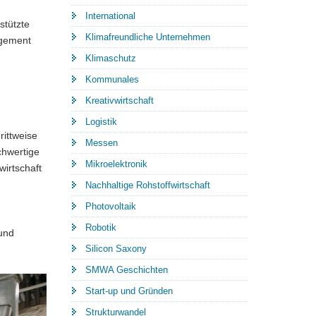
International
stützte
Klimafreundliche Unternehmen
agement
Klimaschutz
Kommunales
Kreativwirtschaft
Logistik
rittweise
Messen
chwertige
Mikroelektronik
wirtschaft
Nachhaltige Rohstoffwirtschaft
Photovoltaik
Robotik
 und
Silicon Saxony
SMWA Geschichten
Start-up und Gründen
Strukturwandel