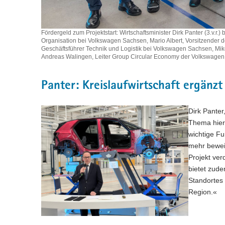
Fördergeld zum Projektstart: Wirtschaftsminister Dirk Panter (3.v.r
Organisation bei Volkswagen Sachsen, Mario Albert, Vorsitzender
Geschäftsführer Technik und Logistik bei Volkswagen Sachsen, Mike
Andreas Walingen, Leiter Group Circular Economy der Volkswagen
Panter: Kreislaufwirtschaft ergänz
Dirk Panter
Thema hier
wichtige Fu
mehr bewei
Projekt ve
bietet zude
Standortes 
Region.«