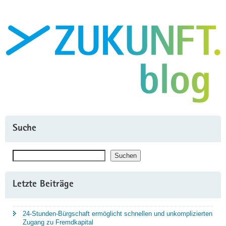
in
Sachsen:
Fahrzeugwerke
produzierten
2022
fast
eine
Viertelmillion
vollelektrische
Modelle"
Suche
Suchen
Suchen
Letzte Beiträge
24-Stunden-Bürgschaft ermöglicht schnellen und unkomplizierten
Zugang zu Fremdkapital