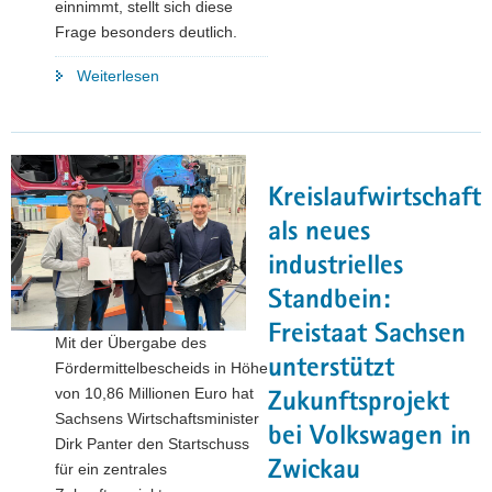
einnimmt, stellt sich diese
Frage besonders deutlich.
"Industrielle
Weiterlesen
Zukunft
sichern:
Warum
Dirk
Kreislaufwirtschaft
Panter
bei
als neues
VW
industrielles
Sachsen
Standbein:
auf
Pragmatismus
Freistaat Sachsen
Mit der Übergabe des
setzt"
unterstützt
Fördermittelbescheids in Höhe
von 10,86 Millionen Euro hat
Zukunftsprojekt
Sachsens Wirtschaftsminister
bei Volkswagen in
Dirk Panter den Startschuss
Zwickau
für ein zentrales