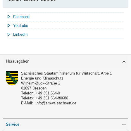
Social-Media-Kanäle
Facebook
YouTube
LinkedIn
Service
Herausgeber
Sächsisches Staatsministerium für Wirtschaft, Arbeit,
Energie und Klimaschutz
Wilhelm-Buck-Straße 2
01097
Dresden
Telefon:
+49 351 564-0
Telefax:
+49 351 564-80680
E-Mail:
info@smwa.sachsen.de
Service