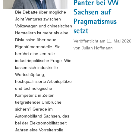
Panter bei VW
a
Sachsen auf
Die Debatte über mögliche
v
Joint Ventures zwischen
i
Pragmatismus
Volkswagen und chinesischen
g
setzt
Herstellern ist mehr als eine
a
Diskussion über neue
Veröffentlicht am
11. Mai 2026
t
Eigentümermodelle. Sie
von
Julian Hoffmann
i
berührt eine zentrale
o
industriepolitische Frage: Wie
n
lassen sich industrielle
Wertschöpfung,
hochqualifizierte Arbeitsplätze
und technologische
Kompetenz in Zeiten
tiefgreifender Umbrüche
sichern? Gerade im
Automobilland Sachsen, das
bei der Elektromobilität seit
Jahren eine Vorreiterrolle