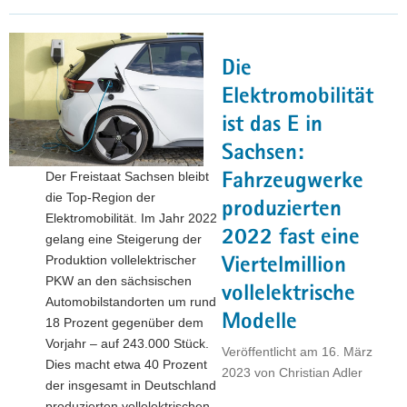
leistet
großen
Beitrag
Die
zum
Erreichen
Elektromobilität
der
ist das E in
Klimaschutzziele
Sachsen:
in
Deutschland
Der Freistaat Sachsen bleibt
Fahrzeugwerke
und
die Top-Region der
produzierten
Europa"
Elektromobilität. Im Jahr 2022
2022 fast eine
gelang eine Steigerung der
Produktion vollelektrischer
Viertelmillion
PKW an den sächsischen
vollelektrische
Automobilstandorten um rund
Modelle
18 Prozent gegenüber dem
Vorjahr – auf 243.000 Stück.
Veröffentlicht am
16. März
Dies macht etwa 40 Prozent
2023
von
Christian Adler
der insgesamt in Deutschland
produzierten vollelektrischen