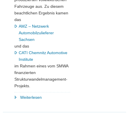
Fahrzeuge aus. Zu diesem
beachtlichen Ergebnis kamen
das
AMZ – Netzwerk
Automobilzulieferer
Sachsen
und das
CATI Chemnitz Automotive
Institute
im Rahmen eines vom SMWA
finanzierten
Strukturwandelmanagement-
Projekts.
"Die
Weiterlesen
Elektromobilität
ist
das
E