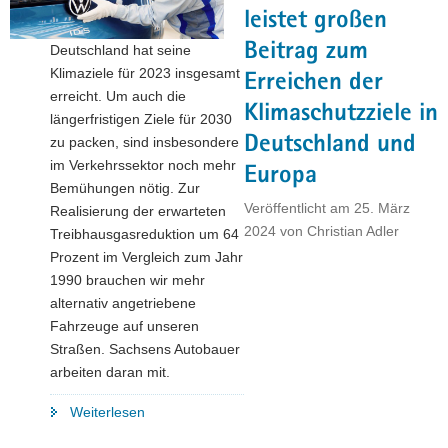
unterstützt
leistet großen
Zukunftsprojekt
Beitrag zum
Deutschland hat seine
bei
Klimaziele für 2023 insgesamt
Volkswagen
Erreichen der
erreicht. Um auch die
in
Klimaschutzziele in
längerfristigen Ziele für 2030
Zwickau"
Deutschland und
zu packen, sind insbesondere
im Verkehrssektor noch mehr
Europa
Bemühungen nötig. Zur
Veröffentlicht am
25. März
Realisierung der erwarteten
2024
von
Christian Adler
Treibhausgasreduktion um 64
Prozent im Vergleich zum Jahr
1990 brauchen wir mehr
alternativ angetriebene
Fahrzeuge auf unseren
Straßen. Sachsens Autobauer
arbeiten daran mit.
"Sachsens
Weiterlesen
Automobilindustrie