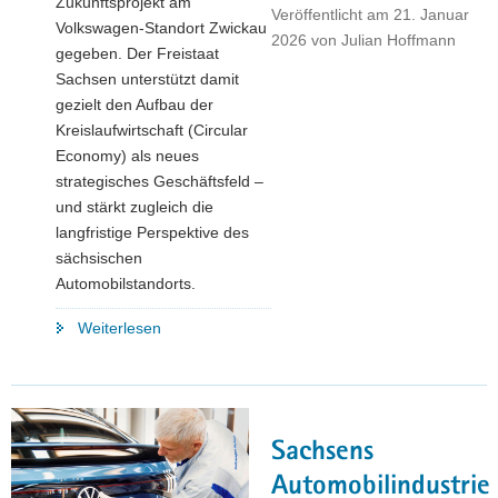
Zukunftsprojekt am
Veröffentlicht am
21. Januar
Volkswagen-Standort Zwickau
2026
von
Julian Hoffmann
gegeben. Der Freistaat
Sachsen unterstützt damit
gezielt den Aufbau der
Kreislaufwirtschaft (Circular
Economy) als neues
strategisches Geschäftsfeld –
und stärkt zugleich die
langfristige Perspektive des
sächsischen
Automobilstandorts.
"Kreislaufwirtschaft
Weiterlesen
als
neues
industrielles
Standbein:
Sachsens
Freistaat
Sachsen
Automobilindustrie