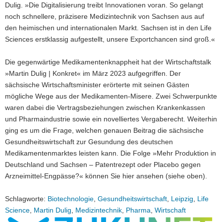
Dulig. »Die Digitalisierung treibt Innovationen voran. So gelangt
noch schnellere, präzisere Medizintechnik von Sachsen aus auf
den heimischen und internationalen Markt. Sachsen ist in den Life
Sciences erstklassig aufgestellt, unsere Exportchancen sind groß.«
Die gegenwärtige Medikamentenknappheit hat der Wirtschaftstalk
»Martin Dulig | Konkret« im März 2023 aufgegriffen. Der
sächsische Wirtschaftsminister erörterte mit seinen Gästen
mögliche Wege aus der Medikamenten-Misere. Zwei Schwerpunkte
waren dabei die Vertragsbeziehungen zwischen Krankenkassen
und Pharmaindustrie sowie ein novelliertes Vergaberecht. Weiterhin
ging es um die Frage, welchen genauen Beitrag die sächsische
Gesundheitswirtschaft zur Gesundung des deutschen
Medikamentenmarktes leisten kann. Die Folge »Mehr Produktion in
Deutschland und Sachsen – Patentrezept oder Placebo gegen
Arzneimittel-Engpässe?« können Sie hier ansehen (siehe oben).
Schlagworte:
Biotechnologie
,
Gesundheitswirtschaft
,
Leipzig
,
Life
Science
,
Martin Dulig
,
Medizintechnik
,
Pharma
,
Wirtschaft