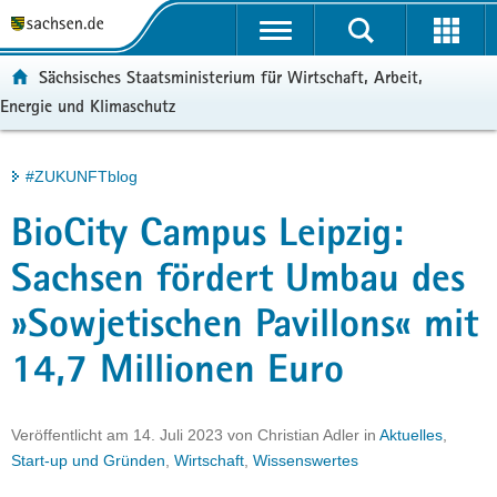
P
Portalübergreifende
o
H
Navigation
r
a
S
ortal:
Sächsisches Staatsministerium für Wirtschaft, Arbeit,
t
u
e
Energie und Klimaschutz
a
p
r
l
t
v
ü
i
i
Hauptinhalt
#ZUKUNFTblog
b
n
c
e
h
e
BioCity Campus Leipzig:
r
a
g
l
Sachsen fördert Umbau des
r
t
»Sowjetischen Pavillons« mit
e
i
14,7 Millionen Euro
f
e
n
Veröffentlicht am
14. Juli 2023
von
Christian Adler
in
Aktuelles
,
d
Start-up und Gründen
,
Wirtschaft
,
Wissenswertes
e
N