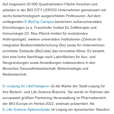
Auf insgesamt 20.000 Quadratmetern Fläche forschen und
arbeiten in der BIO CITY LEIPZIG Unternehmen gemeinsam mit
sechs biotechnologisch ausgerichteten Professuren. Auf dem
umliegenden
BioCity Campus
bereichern außeruniversitäre
Einrichtungen (u.a. Fraunhofer Institut für Zelltherapie und
Immunologie IZI, Max-Planck-Institut für evolutionäre
Anthropologie), weitere universitäre Institutionen (Zentrum für
integrative Biodiversitätsforschung iDiv) sowie für Unternehmen
errichtete Gebäude (BioCube) das innovative Klima. Es besteht
dort eine hohe Nachfrage nach Laborflächen für Aus- und
Neugründungen sowie Ansiedlungen insbesondere in den
Bereichen Gesundheitswirtschaft, Biotechnologie und
Medizintechnik.
»Leipzig for LifeChangers«
ist die Marke der Stadt Leipzig für
ihre Biotech- und Life-Science-Branche. Sie wurde im Rahmen der
europaweit größten Partnering-Veranstaltung im Pharmabereich,
der BIO-Europe im Herbst 2022, erstmals präsentiert. Als
Life-Science-Spitzencluster
ist Leipzig ein dynamischer Standort