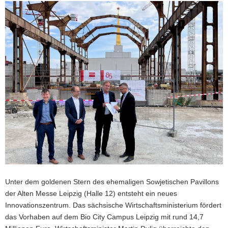
a
v
i
g
a
t
i
o
n
Unter dem goldenen Stern des ehemaligen Sowjetischen Pavillons
der Alten Messe Leipzig (Halle 12) entsteht ein neues
Innovationszentrum. Das sächsische Wirtschaftsministerium fördert
das Vorhaben auf dem Bio City Campus Leipzig mit rund 14,7