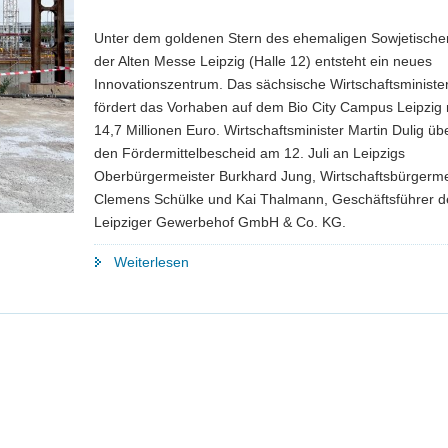
Innovation«"
Unter dem goldenen Stern des ehemaligen Sowjetischen
der Alten Messe Leipzig (Halle 12) entsteht ein neues
Innovationszentrum. Das sächsische Wirtschaftsministe
fördert das Vorhaben auf dem Bio City Campus Leipzig 
14,7 Millionen Euro. Wirtschaftsminister Martin Dulig üb
den Fördermittelbescheid am 12. Juli an Leipzigs
Oberbürgermeister Burkhard Jung, Wirtschaftsbürgerme
Clemens Schülke und Kai Thalmann, Geschäftsführer 
Leipziger Gewerbehof GmbH & Co. KG.
"BioCity
Weiterlesen
Campus
Leipzig:
Sachsen
fördert
Umbau
des
»Sowjetischen
Pavillons«