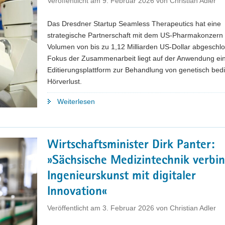
Veröffentlicht am
9. Februar 2026
von
Christian Adler
Das Dresdner Startup Seamless Therapeutics hat eine
strategische Partnerschaft mit dem US-Pharmakonzern El
Volumen von bis zu 1,12 Milliarden US-Dollar abgeschl
Fokus der Zusammenarbeit liegt auf der Anwendung ei
Editierungsplattform zur Behandlung von genetisch bed
Hörverlust.
"Ein
Weiterlesen
weiterer
Meilenstein
für
Wirtschaftsminister Dirk Panter:
die
»Sächsische Medizintechnik verbi
sächsische
Life-
Ingenieurskunst mit digitaler
Sciences-
Innovation«
Branche"
Veröffentlicht am
3. Februar 2026
von
Christian Adler