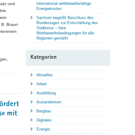
satz und
international wettbewerbsfähige
Energiekosten
trie
Beim
Sachsen begrüßt Beschluss des
Bundestages zur Entschärfung des
 B. Braun
Südbonus – faire
eterinnen
Wettbewerbsbedingungen für alle
Regionen gestärkt
Kategorien
ngen,
Aktuelles
Arbeit
Ausbildung
Auslandreisen
ördert
Bergbau
s« mit
Digitales
Energie