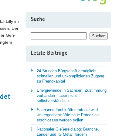
Suche
i Lilly im
ossen. Der
Suchen
ner Gen-
Suchen
ingtem
Letzte Beiträge
24-Stunden-Bürgschaft ermöglicht
schnellen und unkomplizierten Zugang
zu Fremdkapital
Energiewende in Sachsen: Zustimmung
vorhanden – aber nicht
ndet
selbstverständlich
Sachsens Fachkräftestrategie wird
weitergedacht: Wie neue Potenziale
erschlossen werden sollen
Nationaler Gießereidialog: Branche,
Länder und IG Metall fordern