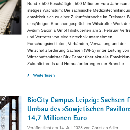
Rund 7.500 Beschäftigte, 500 Millionen Euro Jahresum
stetiges Wachstum: Die sächsische Medizintechnikindus
entwickelt sich zu einer Zukunftsbranche im Freistaat. 
diesjährigen Branchengespräch im Wilsdruffer Werk der
Avitum Saxonia GmbH diskutierten am 2. Februar Vertr
und Vertreter von Medizintechnikunternehmen,
Forschungsinstituten, Verbänden, Verwaltung und der
Wirtschaftsförderung Sachsen (WFS) unter Leitung von
Wirtschaftsminister Dirk Panter über aktuelle Entwicklu
Zukunftstrends und Herausforderungen der Branche.
"Wirtschaftsminister
Weiterlesen
Dirk
Panter:
»Sächsische
BioCity Campus Leipzig: Sachsen f
Medizintechnik
Umbau des »Sowjetischen Pavillon
verbindet
Ingenieurskunst
14,7 Millionen Euro
mit
Veröffentlicht am
14. Juli 2023
von
Christian Adler
digitaler