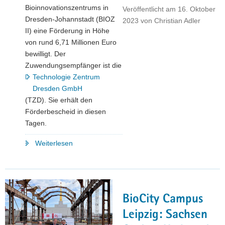
Bioinnovationszentrums in
Veröffentlicht am
16. Oktober
Dresden-Johannstadt (BIOZ
2023
von
Christian Adler
II) eine Förderung in Höhe
von rund 6,71 Millionen Euro
bewilligt. Der
Zuwendungsempfänger ist die
Technologie Zentrum
Dresden GmbH
(TZD). Sie erhält den
Förderbescheid in diesen
Tagen.
"Freistaat
Weiterlesen
Sachsen
fördert
Erweiterung
des
BioCity Campus
Dresdner
Bioinnovationszentrums
Leipzig: Sachsen
mit