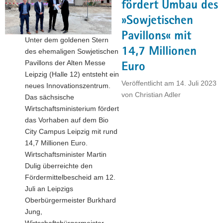
fördert Umbau des
fast
»Sowjetischen
sieben
Millionen
Pavillons« mit
Unter dem goldenen Stern
Euro"
14,7 Millionen
des ehemaligen Sowjetischen
Pavillons der Alten Messe
Euro
Leipzig (Halle 12) entsteht ein
Veröffentlicht am
14. Juli 2023
neues Innovationszentrum.
von
Christian Adler
Das sächsische
Wirtschaftsministerium fördert
das Vorhaben auf dem Bio
City Campus Leipzig mit rund
14,7 Millionen Euro.
Wirtschaftsminister Martin
Dulig überreichte den
Fördermittelbescheid am 12.
Juli an Leipzigs
Oberbürgermeister Burkhard
Jung,