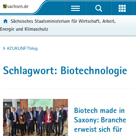
P
Portalübergreifende
o
H
Navigation
r
a
S
ortal:
Sächsisches Staatsministerium für Wirtschaft, Arbeit,
t
u
e
Energie und Klimaschutz
a
p
r
l
t
v
ü
i
i
Hauptinhalt
#ZUKUNFTblog
b
n
c
e
h
e
r
a
Schlagwort:
Biotechnologie
g
l
r
t
e
i
f
e
Biotech made in
n
Saxony: Branche
d
erweist sich für
e
N