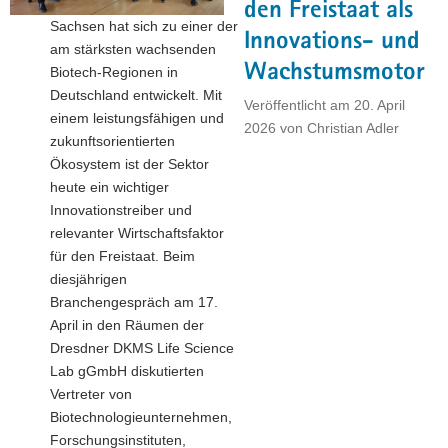
den Freistaat als
a
Sachsen hat sich zu einer der
Innovations- und
v
am stärksten wachsenden
i
Wachstumsmotor
Biotech-Regionen in
g
Deutschland entwickelt. Mit
Veröffentlicht am
20. April
a
einem leistungsfähigen und
2026
von
Christian Adler
t
zukunftsorientierten
i
Ökosystem ist der Sektor
o
heute ein wichtiger
n
Innovationstreiber und
relevanter Wirtschaftsfaktor
für den Freistaat. Beim
diesjährigen
Branchengespräch am 17.
April in den Räumen der
Dresdner DKMS Life Science
Lab gGmbH diskutierten
Vertreter von
Biotechnologieunternehmen,
Forschungsinstituten,