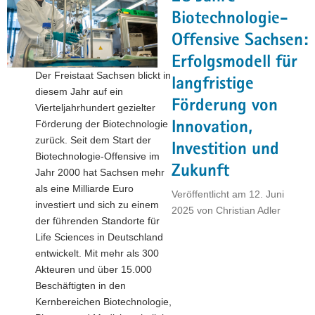
Life-
Biotechnologie-
Sciences-
Offensive Sachsen:
Branche"
Erfolgsmodell für
Der Freistaat Sachsen blickt in
langfristige
diesem Jahr auf ein
Förderung von
Vierteljahrhundert gezielter
Förderung der Biotechnologie
Innovation,
zurück. Seit dem Start der
Investition und
Biotechnologie-Offensive im
Zukunft
Jahr 2000 hat Sachsen mehr
als eine Milliarde Euro
Veröffentlicht am
12. Juni
investiert und sich zu einem
2025
von
Christian Adler
der führenden Standorte für
Life Sciences in Deutschland
entwickelt. Mit mehr als 300
Akteuren und über 15.000
Beschäftigten in den
Kernbereichen Biotechnologie,