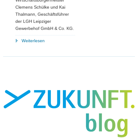
Wirtschaftsbürgermeister
Clemens Schülke und Kai
Thalmann, Geschäftsführer
der LGH Leipziger
Gewerbehof GmbH & Co. KG.
"BioCity
Weiterlesen
Campus
Leipzig:
Sachsen
fördert
Umbau
des
»Sowjetischen
Pavillons«
mit
14,7
Millionen
Euro"