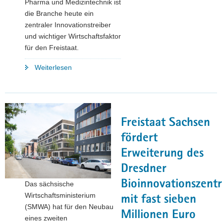
Pharma und Medizintechnik ist
die Branche heute ein
zentraler Innovationstreiber
und wichtiger Wirtschaftsfaktor
für den Freistaat.
"25
Weiterlesen
Jahre
Biotechnologie-
Offensive
Sachsen:
Freistaat Sachsen
Erfolgsmodell
für
fördert
langfristige
Erweiterung des
Förderung
Dresdner
von
Innovation,
Bioinnovationszent
Das sächsische
Investition
Wirtschaftsministerium
mit fast sieben
und
(SMWA) hat für den Neubau
Millionen Euro
Zukunft"
eines zweiten