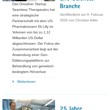
Das Dresdner Startup
als
Branche
Seamless Therapeutics hat
Innovations-
Veröffentlicht am
9. Februar
eine strategische
und
2026
von
Christian Adler
Partnerschaft mit dem US-
Wachstumsmotor"
Pharmakonzern Eli Lilly im
Volumen von bis zu 1,12
Milliarden US-Dollar
abgeschlossen. Der Fokus der
Zusammenarbeit liegt auf der
Anwendung einer Gen-
Editierungsplattform zur
Behandlung von genetisch
bedingtem Hörverlust.
"Ein
Weiterlesen
weiterer
Meilenstein
für
die
25 Jahre
sächsische