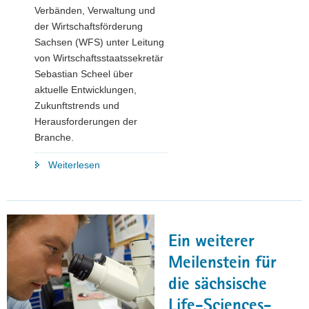
Verbänden, Verwaltung und
der Wirtschaftsförderung
Sachsen (WFS) unter Leitung
von Wirtschaftsstaatssekretär
Sebastian Scheel über
aktuelle Entwicklungen,
Zukunftstrends und
Herausforderungen der
Branche.
"Biotech
Weiterlesen
made
in
Saxony:
Branche
Ein weiterer
erweist
sich
Meilenstein für
für
die sächsische
den
Life-Sciences-
Freistaat