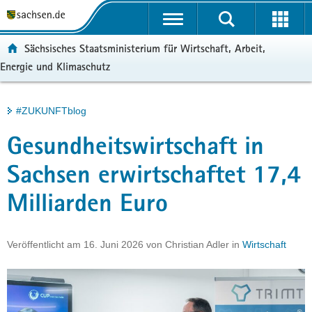
P
Portalübergreifende
o
H
Navigation
r
a
S
ortal:
Sächsisches Staatsministerium für Wirtschaft, Arbeit,
t
u
e
Energie und Klimaschutz
a
p
r
l
t
v
ü
i
i
Hauptinhalt
#ZUKUNFTblog
b
n
c
e
h
e
Gesundheitswirtschaft in
r
a
g
l
Sachsen erwirtschaftet 17,4
r
t
Milliarden Euro
e
i
f
Veröffentlicht am
16. Juni 2026
von
Christian Adler
in
Wirtschaft
e
n
d
e
N