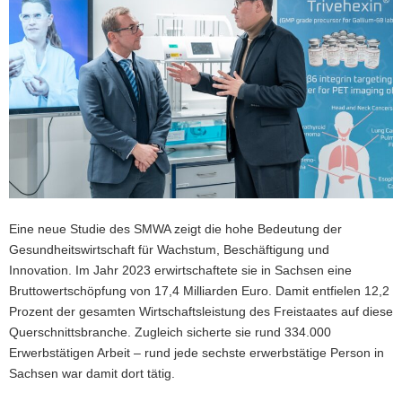
a
v
i
g
a
t
i
o
n
Eine neue Studie des SMWA zeigt die hohe Bedeutung der
Gesundheitswirtschaft für Wachstum, Beschäftigung und
Innovation. Im Jahr 2023 erwirtschaftete sie in Sachsen eine
Bruttowertschöpfung von 17,4 Milliarden Euro. Damit entfielen 12,2
Prozent der gesamten Wirtschaftsleistung des Freistaates auf diese
Querschnittsbranche. Zugleich sicherte sie rund 334.000
Erwerbstätigen Arbeit – rund jede sechste erwerbstätige Person in
Sachsen war damit dort tätig.