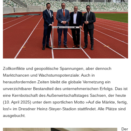
a
v
i
g
a
t
i
o
n
Zollkonflikte und geopolitische Spannungen, aber dennoch
Marktchancen und Wachstumspotenziale: Auch in
herausfordernden Zeiten bleibt die globale Vernetzung ein
unverzichtbarer Bestandteil des unternehmerischen Erfolgs. Das ist
eine Kernbotschaft des Außenwirtschaftstages Sachsen, der heute
(10. April 2025) unter dem sportlichen Motto »Auf die Märkte, fertig,
los!« im Dresdner Heinz-Steyer-Stadion stattfindet. Alle Plätze sind
ausgebucht.
Der