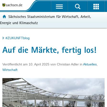
P
Portalübergreifende
o
H
Navigation
r
a
S
ortal:
Sächsisches Staatsministerium für Wirtschaft, Arbeit,
t
u
e
Energie und Klimaschutz
a
p
r
l
t
v
ü
i
i
Hauptinhalt
#ZUKUNFTblog
b
n
c
e
h
e
Auf die Märkte, fertig los!
r
a
g
l
r
t
Veröffentlicht am
10. April 2025
von
Christian Adler
in
Aktuelles
,
e
Wirtschaft
i
f
e
n
d
e
N