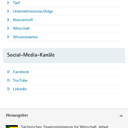
Tarif
Unternehmensnachfolge
Wasserstoff
Wirtschaft
Wissenswertes
Social-Media-Kanäle
Facebook
YouTube
LinkedIn
Service
Herausgeber
Sächsisches Staatsministerium für Wirtschaft, Arbeit,