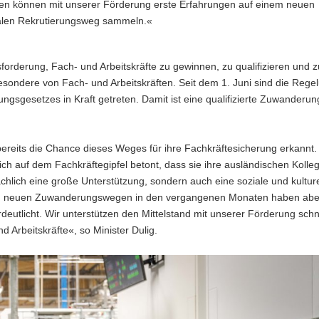
n können mit unserer Förderung erste Erfahrungen auf einem neuen
nalen Rekrutierungsweg sammeln.«
rderung, Fach- und Arbeitskräfte zu gewinnen, zu qualifizieren und z
sondere von Fach- und Arbeitskräften. Seit dem 1. Juni sind die Rege
gsgesetzes in Kraft getreten. Damit ist eine qualifizierte Zuwanderun
eits die Chance dieses Weges für ihre Fachkräftesicherung erkannt.
ch auf dem Fachkräftegipfel betont, dass sie ihre ausländischen Kolle
chlich eine große Unterstützung, sondern auch eine soziale und kulture
den neuen Zuwanderungswegen in den vergangenen Monaten haben abe
deutlicht. Wir unterstützen den Mittelstand mit unserer Förderung schn
d Arbeitskräfte«, so Minister Dulig.