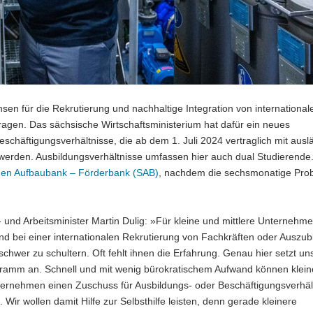
sen für die Rekrutierung und nachhaltige Integration von internationa
ragen. Das sächsische Wirtschaftsministerium hat dafür ein neues
schäftigungsverhältnisse, die ab dem 1. Juli 2024 vertraglich mit aus
werden. Ausbildungsverhältnisse umfassen hier auch dual Studierende
hen Aufbaubank – Förderbank (SAB)
, nachdem die sechsmonatige Prob
- und Arbeitsminister Martin Dulig: »Für kleine und mittlere Unternehme
d bei einer internationalen Rekrutierung von Fachkräften oder Auszub
chwer zu schultern. Oft fehlt ihnen die Erfahrung. Genau hier setzt u
ramm an. Schnell und mit wenig bürokratischem Aufwand können klei
nternehmen einen Zuschuss für Ausbildungs- oder Beschäftigungsverhäl
 Wir wollen damit Hilfe zur Selbsthilfe leisten, denn gerade kleinere