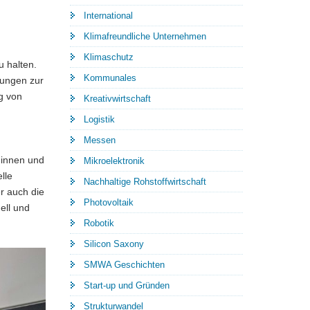
International
Klimafreundliche Unternehmen
Klimaschutz
u halten.
Kommunales
lungen zur
g von
Kreativwirtschaft
Logistik
Messen
ginnen und
Mikroelektronik
lle
Nachhaltige Rohstoffwirtschaft
r auch die
Photovoltaik
ell und
Robotik
Silicon Saxony
SMWA Geschichten
Start-up und Gründen
Strukturwandel