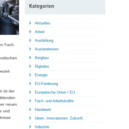
Kategorien
Aktuelles
Arbeit
Ausbildung
len Fach-
Auslandreisen
Bergbau
ländischen
.
Digitales
ezeit
Energie
EU-Förderung
n ist der
Europäische Union / EU
ildenden
Fach- und Arbeitskräfte
nser neues
Handwerk
ne und
tnisse
Ideen. Innovationen. Zukunft.
Industrie