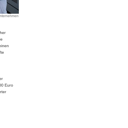
 Unternehmen
her
le
einen
fte
er
000 Euro
rter