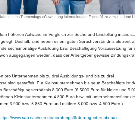
 im Rahmen des Thementags »Gewinnung internationaler Fachkräfte« verschiedene
em höheren Aufwand im Vergleich zur Suche und Einstellung inländisc
on gelegt. Deshalb sind neben einem guten Sprachverständnis als zentra
ehende sechsmonatige Ausbildung bzw. Beschäftigung Voraussetzung für 
davon ausgegangen werden, dass der Arbeitgeber gewisse Bindungskrä
n pro Unternehmen bis zu drei Ausbildungs- und bis zu drei
se sind gestaffelt: Für Kleinstunternehmen bis neun Beschäftigte ist d
n Beschäftigungsverhältnis 8.000 Euro (6.5000 Euro für kleine und 5.
s können Kleinstunternehmen 4.800 Euro bzw. mit unternehmensfinanzie
men 3.900 bzw. 5.850 Euro und mittlere 3.000 bzw. 4.500 Euro.)
https://www.sab.sachsen.de/beratungsförderung-internationals