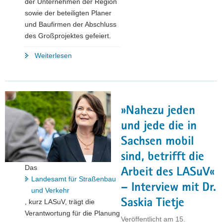
der Unternehmen der Region
sowie der beteiligten Planer
und Baufirmen der Abschluss
des Großprojektes gefeiert.
"Freie
Weiterlesen
Fahrt
auf
der
neuen
»Nahezu jeden
Ortsumgehung
für
und jede die in
Leppersdorf"
Sachsen mobil
sind, betrifft die
Das
Arbeit des LASuV«
Landesamt für Straßenbau
– Interview mit Dr.
und Verkehr
Saskia Tietje
, kurz LASuV, trägt die
Verantwortung für die Planung
Veröffentlicht am
15.