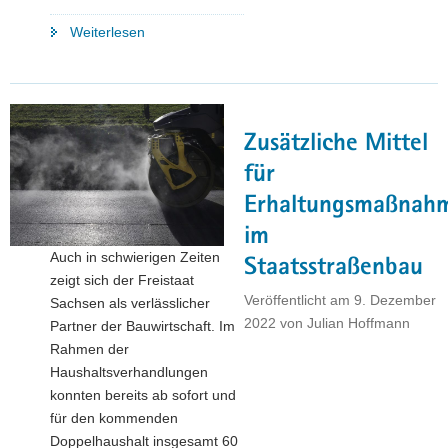
"Verkehrsminister
Weiterlesen
Martin
Dulig
lehnt
den
Zusätzliche Mittel
Ausbau-
Stopp
für
des
Erhaltungsmaßnah
Bundes
im
ab"
Auch in schwierigen Zeiten
Staatsstraßenbau
zeigt sich der Freistaat
Veröffentlicht am
9. Dezember
Sachsen als verlässlicher
2022
von
Julian Hoffmann
Partner der Bauwirtschaft. Im
Rahmen der
Haushaltsverhandlungen
konnten bereits ab sofort und
für den kommenden
Doppelhaushalt insgesamt 60