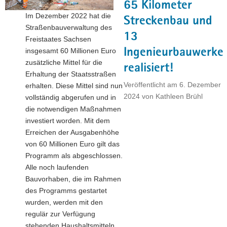
65 Kilometer
a
Im Dezember 2022 hat die
Streckenbau und
v
Straßenbauverwaltung des
i
13
Freistaates Sachsen
g
Ingenieurbauwerke
insgesamt 60 Millionen Euro
a
zusätzliche Mittel für die
realisiert!
t
Erhaltung der Staatsstraßen
i
Veröffentlicht am
6. Dezember
erhalten. Diese Mittel sind nun
o
2024
von
Kathleen Brühl
vollständig abgerufen und in
n
die notwendigen Maßnahmen
investiert worden. Mit dem
Erreichen der Ausgabenhöhe
von 60 Millionen Euro gilt das
Programm als abgeschlossen.
Alle noch laufenden
Bauvorhaben, die im Rahmen
des Programms gestartet
wurden, werden mit den
regulär zur Verfügung
stehenden Haushaltsmitteln