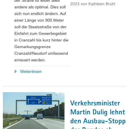
der Straße ist leider alles
2023
von
Kathleen Brühl
andere als optimal. Dies soll
sich nun endlich ändern. Auf
einer Länge von 900 Meter
soll die Staatsstraße von der
Einfahrt zum Gewerbegebiet
in Cranzahl bis kurz hinter die
Gemarkungsgrenze
Cranzahl/Neudorf umfassend
erneuert werden.
"Sonderprogramm
Weiterlesen
Erhaltung
Staatsstraßen:
»Holperpiste«
in
Verkehrsminister
Sehmatal
wird
Martin Dulig lehnt
umfassend
den Ausbau-Stopp
erneuert"