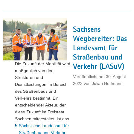
jeden
und
jede
die
Sachsens
in
Sachsen
Wegbereiter: Das
mobil
Landesamt für
sind,
Straßenbau und
betrifft
Die Zukunft der Mobilität wird
die
Verkehr (LASuV)
maßgeblich von den
Arbeit
Veröffentlicht am
30. August
Strukturen und
des
2023
von
Julian Hoffmann
Dienstleistungen im Bereich
LASuV«
des Straßenbaus und
–
Verkehrs bestimmt. Ein
Interview
entscheidender Akteur, der
mit
diese Zukunft im Freistaat
Dr.
Sachsen mitgestaltet, ist das
Saskia
Sächsische Landesamt für
Tietje"
Straßenbau und Verkehr