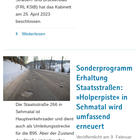
(FRL KStB) hat das Kabinett
am 25. April 2023
beschlossen.
"Kommunaler
Weiterlesen
Straßenbau:
Freistaat
stärkt
kommunale
Sonderprogramm
Selbstverwaltung
und
Erhaltung
erhöht
Staatsstraßen:
Planungs-
»Holperpiste« in
und
Die Staatsstraße 266 in
Finanzierungssicherheit"
Sehmatal wird
Sehmatal ist
umfassend
Hauptverkehrsader und dient
erneuert
auch als Umleitungsstrecke
für die B95. Aber der Zustand
Veröffentlicht am
9. Februar