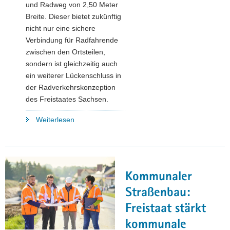
und Radweg von 2,50 Meter
Breite. Dieser bietet zukünftig
nicht nur eine sichere
Verbindung für Radfahrende
zwischen den Ortsteilen,
sondern ist gleichzeitig auch
ein weiterer Lückenschluss in
der Radverkehrskonzeption
des Freistaates Sachsen.
"Straßenbau:
Weiterlesen
Ausbau
der
S177
östlich
Kommunaler
Medingen"
Straßenbau:
Freistaat stärkt
kommunale