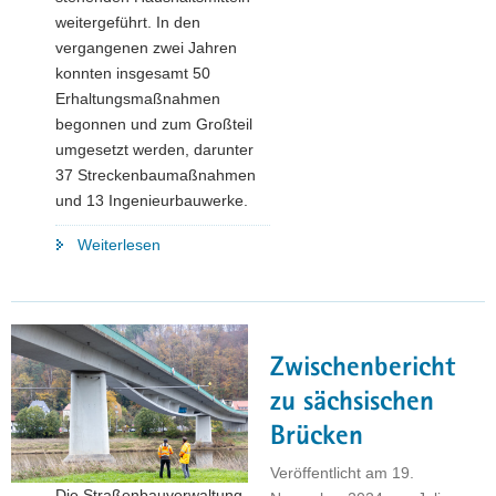
weitergeführt. In den
vergangenen zwei Jahren
konnten insgesamt 50
Erhaltungsmaßnahmen
begonnen und zum Großteil
umgesetzt werden, darunter
37 Streckenbaumaßnahmen
und 13 Ingenieurbauwerke.
"Sonderprogramm
Weiterlesen
erfolgreich
abgeschlossen
–
65
Zwischenbericht
Kilometer
Streckenbau
zu sächsischen
und
Brücken
13
Ingenieurbauwerke
Veröffentlicht am
19.
Die Straßenbauverwaltung