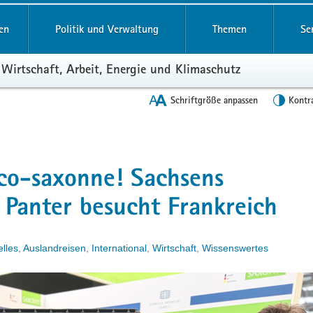
en
Politik und Verwaltung
Themen
Se
 Wirtschaft, Arbeit, Energie und Klimaschutz
Schriftgröße anpassen
Kontr
nco-saxonne! Sachsens
k Panter besucht Frankreich
elles
,
Auslandreisen
,
International
,
Wirtschaft
,
Wissenswertes