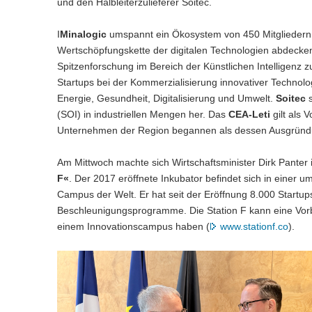
und den Halbleiterzulieferer Soitec.
I
Minalogic
umspannt ein Ökosystem von 450 Mitgliedern,
Wertschöpfungskette der digitalen Technologien abdecke
Spitzenforschung im Bereich der Künstlichen Intelligenz z
Startups bei der Kommerzialisierung innovativer Technol
Energie, Gesundheit, Digitalisierung und Umwelt.
Soitec
s
(SOI) in industriellen Mengen her. Das
CEA-Leti
gilt als 
Unternehmen der Region begannen als dessen Ausgründ
Am Mittwoch machte sich Wirtschaftsminister Dirk Panter
F«
. Der 2017 eröffnete Inkubator befindet sich in einer 
Campus der Welt. Er hat seit der Eröffnung 8.000 Startup
Beschleunigungsprogramme. Die Station F kann eine Vorb
einem Innovationscampus haben (
www.stationf.co
).