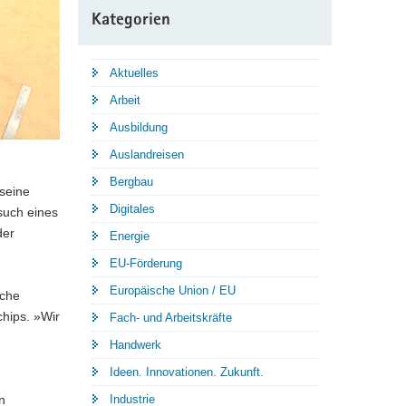
Kategorien
Aktuelles
Arbeit
Ausbildung
Auslandreisen
Bergbau
seine
Digitales
such eines
der
Energie
EU-Förderung
Europäische Union / EU
iche
chips. »Wir
Fach- und Arbeitskräfte
Handwerk
Ideen. Innovationen. Zukunft.
n
Industrie