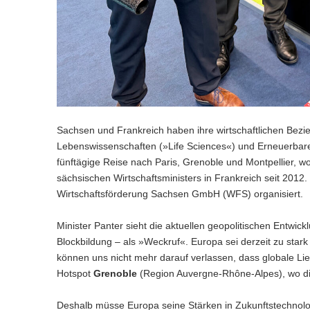
Sachsen und Frankreich haben ihre wirtschaftlichen Bezi
Lebenswissenschaften (»Life Sciences«) und Erneuerbare
fünftägige Reise nach Paris, Grenoble und Montpellier, wo
sächsischen Wirtschaftsministers in Frankreich seit 201
Wirtschaftsförderung Sachsen GmbH (WFS) organisiert.
Minister Panter sieht die aktuellen geopolitischen Entwick
Blockbildung – als »Weckruf«. Europa sei derzeit zu star
können uns nicht mehr darauf verlassen, dass globale Lief
Hotspot
Grenoble
(Region Auvergne-Rhône-Alpes), wo die
Deshalb müsse Europa seine Stärken in Zukunftstechnolo