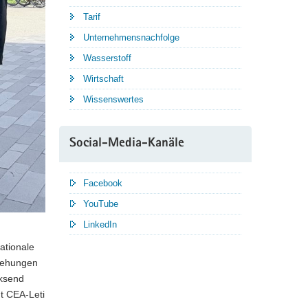
Tarif
Unternehmensnachfolge
Wasserstoff
Wirtschaft
Wissenswertes
Social-Media-Kanäle
Facebook
YouTube
LinkedIn
ationale
ziehungen
eksend
t CEA-Leti