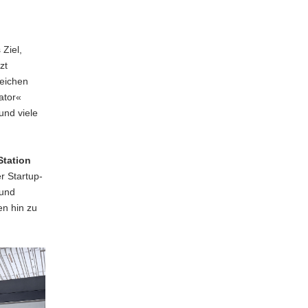
 Ziel,
zt
reichen
ator«
und viele
Station
r Startup-
 und
en hin zu