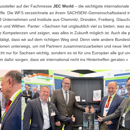
Aussteller auf der Fachmesse
JEC World
– die wichtigste internationale
fe. Die WFS verzeichnete an ihrem SACHSEN!-Gemeinschaftsstand in
 23 Unternehmen und Institute aus Chemnitz, Dresden, Freiberg, Glauch
 und Wilthen. Panter: »Sachsen hat unglaublich viel zu bieten, was au
e Kompetenzen und zeigen, was alles in Zukunft möglich ist. Auch die p
tätigt, dass wir auf dem richtigen Weg sind. Denn viele andere Bundes
Regionen unterwegs, um mit Partnern zusammenzuarbeiten und neue Ve
ht nur für Sachsen wichtig, sondern es ist für uns Europäer alle gut un
für sorgen, dass wir international nicht ins Hintertreffen geraten.«