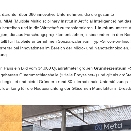
 darunter über 380 innovative Unternehmen, die die gesamte
n.
MIAI
(Multiple Multidisciplinary Institut in Artificial Intelligence) hat das
u betreiben und in die Wirtschaft zu transformieren.
Linksium
unterstüt
ogien, die aus Forschungsprojekten entstehen, insbesondere in den Be
tellt für Halbleiterunternehmen Spezialwafer vom Typ »Silicon-on-Insul
Vorreiter bei Innovationen im Bereich der Mikro- und Nanotechnologien, 
ung.
 in Paris ein Bild vom 34.000 Quadratmeter großen
Gründerzentrum »
umgebauten Güterumschlagshalle (»Halle Freyssinet«) und gilt als größte
s begleitet und bietet Gründern rund 30 internationale Unterstützungs-
ildwirkung für die Neuausrichtung der Gläsernen Manufaktur in Dresd