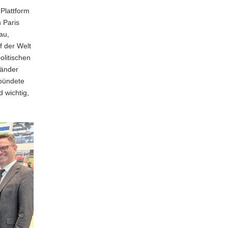
 Plattform
 Paris
au,
f der Welt
olitischen
länder
rbündete
d wichtig,