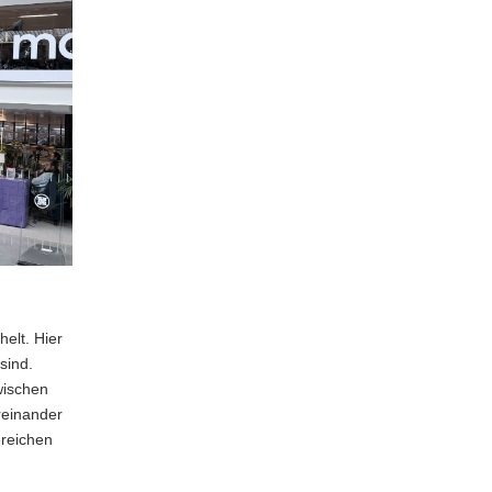
elt. Hier
sind.
wischen
reinander
ereichen