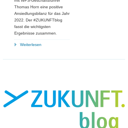
mit WFS-Geschäftsführer
Thomas Horn eine positive
Ansiedlungsbilanz für das Jahr
2022. Der #ZUKUNFTblog
fasst die wichtigsten
Ergebnisse zusammen.
"Die
Weiterlesen
drei
»F«
erfolgreicher
Ansiedlungspolitik:
Flächen,
Fachkräfte,
Facility"