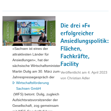
Wirtschaftsminister
Dulig
besucht
Italien"
Die drei »F«
erfolgreicher
Ansiedlungspolitik:
Flächen,
»Sachsen ist eines der
attraktivsten Länder für
Fachkräfte,
Ansiedlungen«, hat der
Facility
sächsische Wirtschaftsminister
Martin Dulig am 30. März zum
Veröffentlicht am
4. April 2023
Jahrespressegespräch der
von
Christian Adler
Wirtschaftsförderung
Sachsen GmbH
(WFS) betont. Dulig, zugleich
Aufsichtsratsvorsitzender der
Gesellschaft, zog gemeinsam