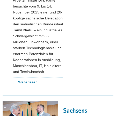
Arbeitsminister Dirk Panter
besuchte vom 9. bis 14.
November 2025 eine rund 20-
köpfige sächsische Delegation
den südindischen Bundesstaat
Tamil Nadu
– ein industrielles
Schwergewicht mit 85
Millionen Einwohnern, einer
starken Technologiebasis und
enormen Potenzialen für
Kooperationen in Ausbildung,
Maschinenbau, IT, Halbleitern
und Textilwirtschaft.
"Indien
Weiterlesen
als
Partnerland
der
Zukunft:
Sachsens
Sachsens