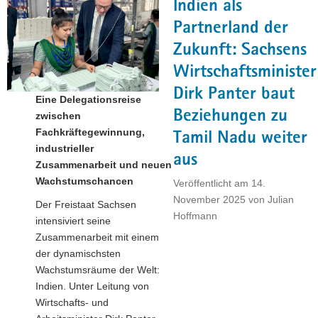
Indien als
Sachsens
Wirtschaftsminister
Partnerland der
Dirk
Zukunft: Sachsens
Panter
Wirtschaftsminister
besucht
Frankreich"
Dirk Panter baut
Eine Delegationsreise
Beziehungen zu
zwischen
Fachkräftegewinnung,
Tamil Nadu weiter
industrieller
aus
Zusammenarbeit und neuen
Wachstumschancen
Veröffentlicht am
14.
November 2025
von
Julian
Der Freistaat Sachsen
Hoffmann
intensiviert seine
Zusammenarbeit mit einem
der dynamischsten
Wachstumsräume der Welt:
Indien. Unter Leitung von
Wirtschafts- und