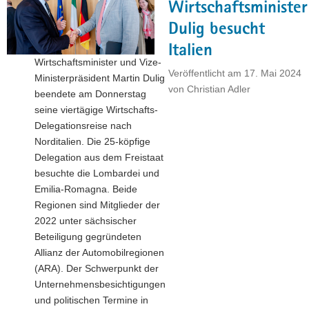
Wirtschaftsminister
Wirtschaftsminister
Dirk
Dulig besucht
Panter
Italien
baut
Wirtschaftsminister und Vize-
Beziehungen
Veröffentlicht am
17. Mai 2024
Ministerpräsident Martin Dulig
zu
von
Christian Adler
beendete am Donnerstag
Tamil
seine viertägige Wirtschafts-
Nadu
Delegationsreise nach
weiter
Norditalien. Die 25-köpfige
aus"
Delegation aus dem Freistaat
besuchte die Lombardei und
Emilia-Romagna. Beide
Regionen sind Mitglieder der
2022 unter sächsischer
Beteiligung gegründeten
Allianz der Automobilregionen
(ARA). Der Schwerpunkt der
Unternehmensbesichtigungen
und politischen Termine in