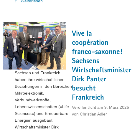
"Auerhammer
Weiterlesen
Metallwerk:
Wie
sich
der
Vive la
Mittelständler
aus
coopération
dem
franco-saxonne!
Erzgebirge
Sachsens
auf
internationalen
Wirtschaftsminister
Sachsen und Frankreich
Märkten
Dirk Panter
haben ihre wirtschaftlichen
behauptet"
Beziehungen in den Bereichen
besucht
Mikroelektronik,
Frankreich
Verbundwerkstoffe,
Lebenswissenschaften (»Life
Veröffentlicht am
9. März 2026
Sciences«) und Erneuerbare
von
Christian Adler
Energien ausgebaut.
Wirtschaftsminister Dirk