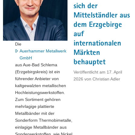
sich der
a
v
Mittelständler aus
i
dem Erzgebirge
g
auf
a
t
internationalen
Die
i
Auerhammer Metallwerk
Märkten
o
GmbH
behauptet
n
aus Aue-Bad Schlema
(Erzgebirgskreis) ist ein
Veröffentlicht am
17. April
führender Anbieter von
2026
von
Christian Adler
kaltgewalzten metallischen
Hochleistungswerkstoffen.
Zum Sortiment gehören
mehrlagige plattierte
Metallbänder mit der
Sonderform Thermobimetalle,
einlagige Metallbänder aus
Sonderwerkstoffen, wie Nickel